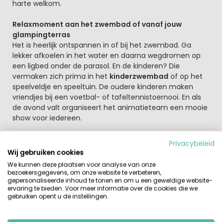
harte welkom.
Relaxmoment aan het zwembad of vanaf jouw
glampingterras
Het is heerlijk ontspannen in of bij het zwembad. Ga
lekker afkoelen in het water en daarna wegdromen op
een ligbed onder de parasol. En de kinderen? Die
vermaken zich prima in het
kinderzwembad
of op het
speelveldje en speeltuin. De oudere kinderen maken
vriendjes bij een voetbal- of tafeltennistoernooi. En als
de avond valt organiseert het animatieteam een mooie
show voor iedereen.
Camping gelegen tegen de heuvels aan de oostkust
Privacybeleid
van Italië
Wij gebruiken cookies
Kom je terug van een actieve of een relaxte dag op het
We kunnen deze plaatsen voor analyse van onze
strand en heb je geen zin om te koken? Geen probleem.
bezoekersgegevens, om onze website te verbeteren,
Er is een
gezellig restaurant met terras
op de camping
gepersonaliseerde inhoud te tonen en om u een geweldige website-
ervaring te bieden. Voor meer informatie over de cookies die we
waar je mooie streekgerechten uit de Marche-streek
gebruiken opent u de instellingen.
kan proeven. En vergeet dan zeker de houtoven pizza’s
niet, dit is 'delizioso'! Na het eten kan je gerust blijven
zitten en genieten van een avond vol muziek en