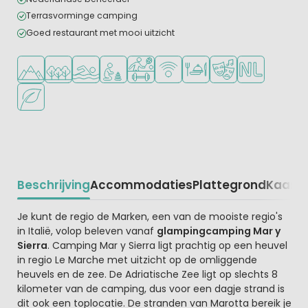
Terrasvorminge camping
Goed restaurant met mooi uitzicht
Ligt in de heuvels/bergen
Ligt in een bosrijke omgeving
Openlucht zwembad
Aanbevolen voor jonge kinderen
Veel mogelijkheden om te sporten
WiFi beschikbaar
Restaurant of pizzeria
Animatieprogramm
Nederlandse e
Groene ligging
Beschrijving
Accommodaties
Plattegrond
Kaart
R
Beschrijving
Je kunt de regio de Marken, een van de mooiste regio's
in Italië, volop beleven vanaf
glampingcamping Mar y
Sierra
. Camping Mar y Sierra ligt prachtig op een heuvel
in regio Le Marche met uitzicht op de omliggende
heuvels en de zee. De Adriatische Zee ligt op slechts 8
kilometer van de camping, dus voor een dagje strand is
dit ook een toplocatie. De stranden van Marotta bereik je