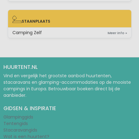
STAANPLAATS
STAANPLAATS
Camping Zelf
Meer info »
HUURTENT.NL
Vind en vergelijk het grootste aanbod huurtenten,
stacaravans en glamping-accommodaties op de mooiste
campings in Europa. Betrouwbaar boeken direct bij de
aanbieder.
GIDSEN & INSPIRATIE
Glampinggids
Tentengids
Stacaravangids
Wat is een huurtent?