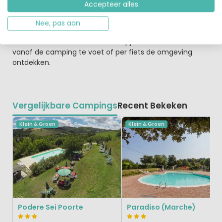
Accepteer alles
vermaak.
Nee, pas aan
Met steden als Urbino, Pesaro en Fano in de buurt kun je
de meest indrukwekkende uitstapjes maken. Je kunt ook
vanaf de camping te voet of per fiets de omgeving
ontdekken.
Vergelijkbare Campings
Recent Bekeken
Klein & Groen
Klein & Groen
Podere Sei Poorte
Paradiso (Marche)