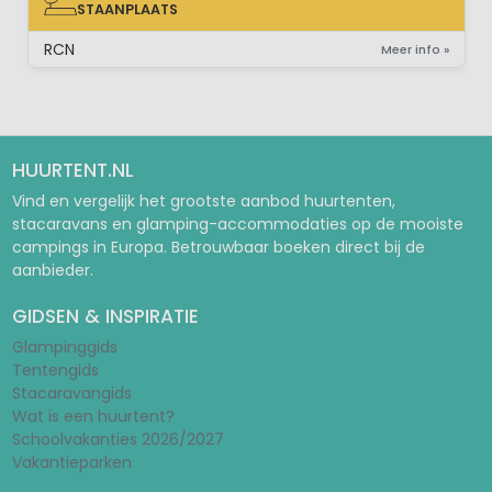
STAANPLAATS
STAANPLAATS
RCN
Meer info »
HUURTENT.NL
Vind en vergelijk het grootste aanbod huurtenten,
stacaravans en glamping-accommodaties op de mooiste
campings in Europa. Betrouwbaar boeken direct bij de
aanbieder.
GIDSEN & INSPIRATIE
Glampinggids
Tentengids
Stacaravangids
Wat is een huurtent?
Schoolvakanties 2026/2027
Vakantieparken