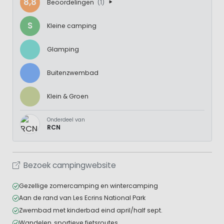
8,8
Beoordelingen
(1)
S
Kleine camping
Glamping
Buitenzwembad
Klein & Groen
Onderdeel van
RCN
Bezoek campingwebsite
Gezellige zomercamping en wintercamping
Aan de rand van Les Ecrins National Park
Zwembad met kinderbad eind april/half sept.
Wandelen, sportieve fietsroutes