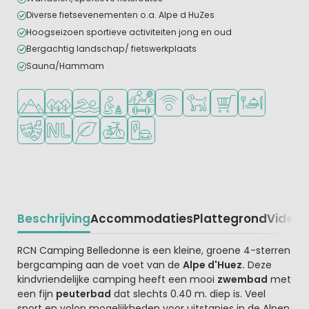
Diverse fietsevenementen o.a. Alpe d HuZes
Hoogseizoen sportieve activiteiten jong en oud
Bergachtig landschap/ fietswerkplaats
Sauna/Hammam
Ligt in de heuvels/bergen
Ligt in een bosrijke omgeving
Openlucht zwembad
Aanbevolen voor jonge kinderen
Veel mogelijkheden om te sporten
WiFi beschikbaar
Huisdieren toegestaan
Campingwinkel/Sup
Restaurant of p
Animatieprogramma
Nederlandse eigenaar/beheerder
Groene ligging
Fietsverhuur
Laadpaal elektrische auto
Beschrijving
Accommodaties
Plattegrond
Video
K
Beschrijving
RCN Camping Belledonne is een kleine, groene 4-sterren
bergcamping aan de voet van de
Alpe d'Huez.
Deze
kindvriendelijke camping heeft een mooi
zwembad
met
een fijn
peuterbad
dat slechts 0.40 m. diep is. Veel
sport en volop mogelijkheden voor uitstapjes in de Alpen.