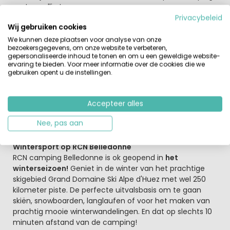
met gezellig terras.
Privacybeleid
Wij gebruiken cookies
Wordt het een actieve vakantie in de bergen?
De regio is ideaal voor actieve gasten; je kunt er
We kunnen deze plaatsen voor analyse van onze
bezoekersgegevens, om onze website te verbeteren,
wildwaterkajakken, raften, parapenten
. In de buurt
gepersonaliseerde inhoud te tonen en om u een geweldige website-
vind je ook een survivalpark en een groot
ervaring te bieden. Voor meer informatie over de cookies die we
watersportmeer
met recreatiestrand. Verder kunnen
gebruiken opent u de instellingen.
mountainbikers de 9 mountainbikeroutes in deze
omgeving verkennen.
De omgeving van Oisans is een paradijs voor
Accepteer alles
wandelaars, er zijn veel wandelpaden en je kunt 6
Nee, pas aan
valleien in deze regio ontdekken.
Wintersport op RCN Belledonne
RCN camping Belledonne is ok geopend in
het
winterseizoen!
Geniet in de winter van het prachtige
skigebied Grand Domaine Ski Alpe d'Huez met wel 250
kilometer piste. De perfecte uitvalsbasis om te gaan
skiën, snowboarden, langlaufen of voor het maken van
prachtig mooie winterwandelingen. En dat op slechts 10
minuten afstand van de camping!