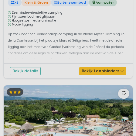
XS
Klein & Groen
Buitenzwembad
Aan water
Zeer kindervriendelijke camping
Fijn zwembad met glijbaan
Hoogseizoen leuke animatie
Mooie ligging
Op zoek naar een kleinschalige camping in de Rhône Alpes? Camping île
de la Comtesse, bij het plaatsje Murs et Gélignieux, heeft met de directe
ligging aan het meer van Cuchet (verbreding van de Rhône) de perfecte
condities om deze regio te ontdekken. Gelegen aan de voet van de Alpen
kun je volop genieten van de gezonde ber...
Bekijk details
Bekijk 1 aanbieders