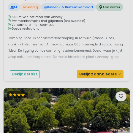
M
Levendig
Binnen- & Buitenzwembad
Aan water
1200m van het meer van Annecy
Zwembadcomplex met glijbanen (ook overdekt)
Verwarmd binnenzwembad
Goede restaurant
Camping l'Idéal is een viersterrencamping in Lathuile (Rhône-Alpes,
Frankrijk). Het meer van Annecy ligt maar 800m verwijderd van camping
l'Ideal. De ligging van de camping is adembenemend. Overal waar je kijkt
volop natuur en bergtoppen. De mooie historische plaats Annecy ligt op
slechts 30 minuutjes met de auto. Verder zie je regelma...
Bekijk details
Bekijk 2 aanbieders