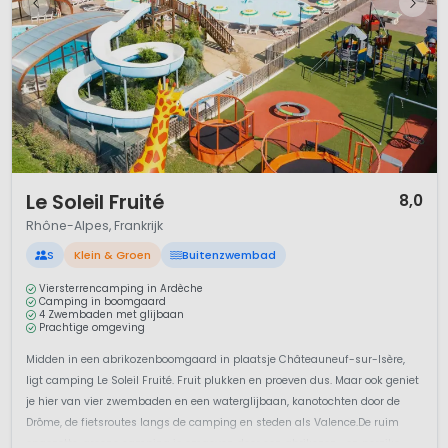
1 / 6
Le Soleil Fruité
8,0
Rhône-Alpes, Frankrijk
S
Klein & Groen
Buitenzwembad
Viersterrencamping in Ardèche
Camping in boomgaard
4 Zwembaden met glijbaan
Prachtige omgeving
Midden in een abrikozenboomgaard in plaatsje Châteauneuf-sur-Isère,
ligt camping Le Soleil Fruité. Fruit plukken en proeven dus. Maar ook geniet
je hier van vier zwembaden en een waterglijbaan, kanotochten door de
Drôme, de fietsroutes langs de camping en steden als Valence.De ruim
opgezette, groene camping is omgeven door een abrikozen- en perzike...