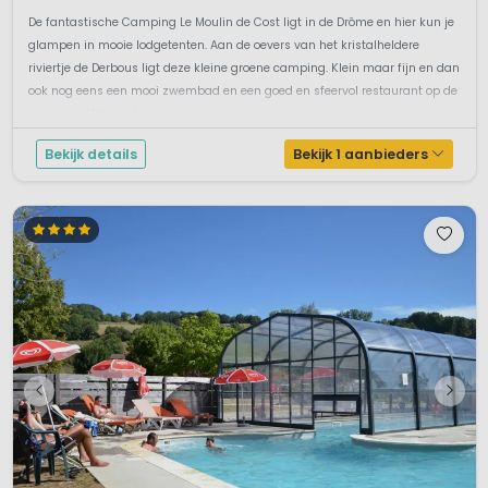
De fantastische Camping Le Moulin de Cost ligt in de Drôme en hier kun je
glampen in mooie lodgetenten. Aan de oevers van het kristalheldere
riviertje de Derbous ligt deze kleine groene camping. Klein maar fijn en dan
ook nog eens een mooi zwembad en een goed en sfeervol restaurant op de
camping. Het sanitair op de camping is eenvoudig maar g...
Bekijk details
Bekijk 1 aanbieders