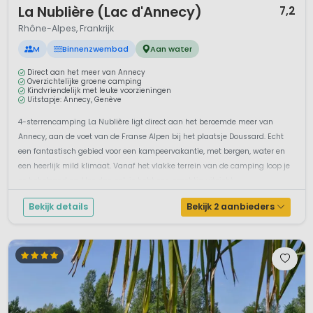
La Nublière (Lac d'Annecy)
7,2
Rhône-Alpes, Frankrijk
M
Binnenzwembad
Aan water
Direct aan het meer van Annecy
Overzichtelijke groene camping
Kindvriendelijk met leuke voorzieningen
Uitstapje: Annecy, Genève
4-sterrencamping La Nublière ligt direct aan het beroemde meer van
Annecy, aan de voet van de Franse Alpen bij het plaatsje Doussard. Echt
een fantastisch gebied voor een kampeervakantie, met bergen, water en
een heerlijk mild klimaat. Vanaf het vlakke terrein van de camping loop je
zo het strand op. Hoe dan ook je hebt een prachtig uitzicht...
Bekijk details
Bekijk 2 aanbieders