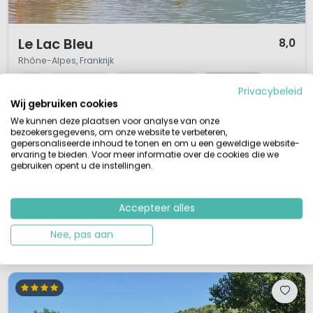
1 / 12
Le Lac Bleu
8,0
Rhône-Alpes, Frankrijk
S
Klein & Groen
Binnenzwembad
Aan water
Privacybeleid
Wij gebruiken cookies
Gezinscamping aan meer, berglandschap
Overdekt zwembad, aan het meer
We kunnen deze plaatsen voor analyse van onze
Uitstapjes: Crest en Cirque d Archiane
bezoekersgegevens, om onze website te verbeteren,
Fietsen en wandelen
gepersonaliseerde inhoud te tonen en om u een geweldige website-
ervaring te bieden. Voor meer informatie over de cookies die we
Le Lac Bleu ligt direct aan een zwemmeer. De ligging is perfect in een van
gebruiken opent u de instellingen.
de mooiste streken van Frankrijk de Drôme Provençale. Het westen laat een
lieflijk, glooiend landschap zien en het oosten grenst aan het
indrukwekkende bergmassief van de Vercors. Temidden van al dat moois
Accepteer alles
vind je ook de schitterende lavendelvelden. Deze streek ...
Nee, pas aan
Bekijk details
Bekijk 1 aanbieders