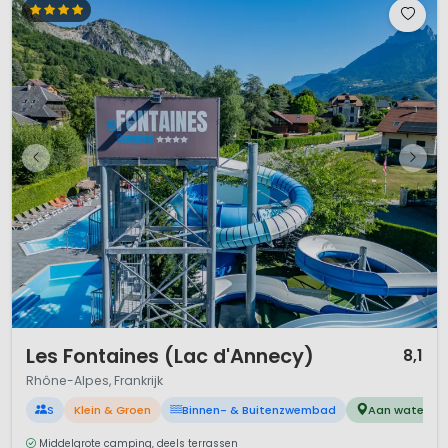
1 / 12
Les Fontaines (Lac d'Annecy)
8,1
Rhône-Alpes, Frankrijk
S
Klein & Groen
Binnen- & Buitenzwembad
Aan water
Middelgrote camping, deels terrassen