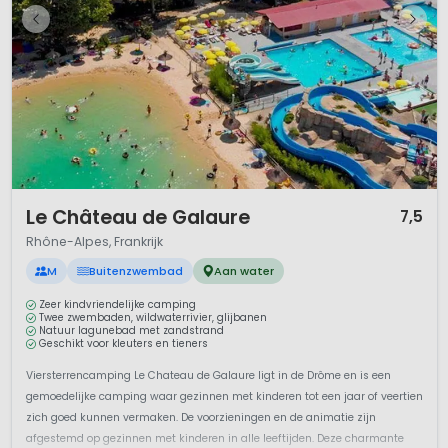
1 / 12
Le Château de Galaure
7,5
Rhône-Alpes, Frankrijk
M
Buitenzwembad
Aan water
Zeer kindvriendelijke camping
Twee zwembaden, wildwaterrivier, glijbanen
Natuur lagunebad met zandstrand
Geschikt voor kleuters en tieners
Viersterrencamping Le Chateau de Galaure ligt in de Drôme en is een
gemoedelijke camping waar gezinnen met kinderen tot een jaar of veertien
zich goed kunnen vermaken. De voorzieningen en de animatie zijn
afgestemd op gezinnen met kinderen in alle leeftijden. Deze charmante