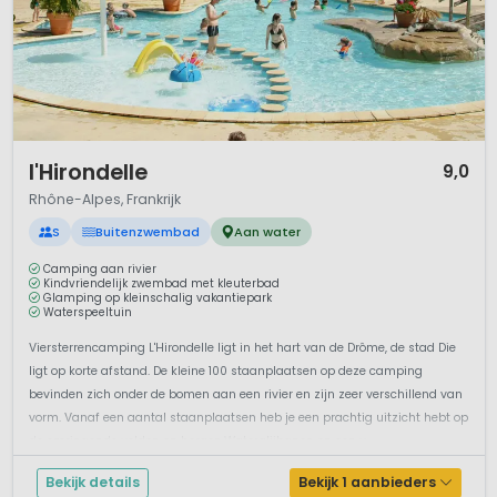
1 / 12
l'Hirondelle
9,0
Rhône-Alpes, Frankrijk
S
Buitenzwembad
Aan water
Camping aan rivier
Kindvriendelijk zwembad met kleuterbad
Glamping op kleinschalig vakantiepark
Waterspeeltuin
Viersterrencamping L'Hirondelle ligt in het hart van de Drôme, de stad Die
ligt op korte afstand. De kleine 100 staanplaatsen op deze camping
bevinden zich onder de bomen aan een rivier en zijn zeer verschillend van
vorm. Vanaf een aantal staanplaatsen heb je een prachtig uitzicht hebt op
de omringende velden en bergen.Waterglijbanen en een v...
Bekijk details
Bekijk 1 aanbieders