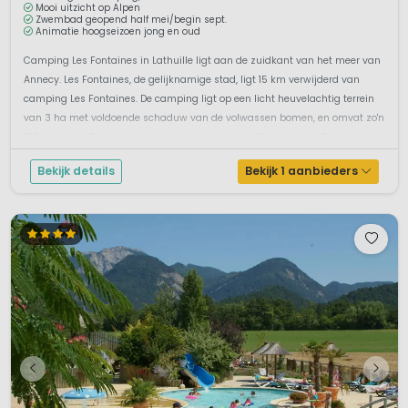
Mooi uitzicht op Alpen
Zwembad geopend half mei/begin sept.
Animatie hoogseizoen jong en oud
Camping Les Fontaines in Lathuille ligt aan de zuidkant van het meer van
Annecy. Les Fontaines, de gelijknamige stad, ligt 15 km verwijderd van
camping Les Fontaines. De camping ligt op een licht heuvelachtig terrein
van 3 ha met voldoende schaduw van de volwassen bomen, en omvat zo'n
170 plaatsen. De camping ademt kalmte en rust.Camping Les Fontai...
Bekijk details
Bekijk 1 aanbieders