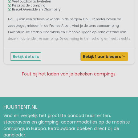
Veel outdoor activiteiten
Pizza op de camping
Bezoek Grenoble en Chambéry
Hou jij van een actieve vakantie in de bergen? Op 632 meter boven de
zeespiegel, midden in de Franse Alpen, vind je de terrassencamping
L'Aventure. De steden Chambéry en Grenoble liggen op korte afstand van
deze kindvriendelijke camping. De camping is kleinschalig en heeft slechts
41 ruime kampeerplekken. De nieuwe Nederlandse eigenaar Jesse heeft ...
Bekijk details
Bekijk 1 aanbieders
Fout bij het laden van je bekeken campings.
Pagina 1
Pagina 2
HUURTENT.NL
Vind en vergelijk het grootste aanbod huurtenten,
stacaravans en glamping-accommodaties op de mooiste
campings in Europa. Betrouwbaar boeken direct bij de
aanbieder.