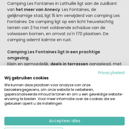
Beschrijving
Camping Les Fontaines in Lathuille ligt aan de zuidkant
van
het meer van Annecy
. Les Fontaines, de
gelijknamige stad, ligt 15 km verwijderd van camping Les
Fontaines. De camping ligt op een licht heuvelachtig
terrein van 3 ha met voldoende schaduw van de
volwassen bomen, en omvat zo'n 170 plaatsen. De
camping ademt kalmte en rust.
Camping Les Fontaines ligt in een prachtige
omgeving.
Klein en gemoedelijk,
deels in terrassen
aangelegd, met
een schitterend uitzicht. Een comfortabele uitvalsbasis
Privacybeleid
voor sportieve uitstapjes. Het kleine dorpje Chaparon
Wij gebruiken cookies
grenst aan de camping en de winkels liggen 3 km
We kunnen deze plaatsen voor analyse van onze
verderop. Neem vanuit Duingt het landweggetje naar
bezoekersgegevens, om onze website te verbeteren,
Lathuile en je komt vanzelf bij camping Les Fontaines en
gepersonaliseerde inhoud te tonen en om u een geweldige website-
ervaring te bieden. Voor meer informatie over de cookies die we
bij het Meer van Annecy. In het laagseizoen is het op het
gebruiken opent u de instellingen.
terrein heerlijk rustig. In juli en augustus gaat het er wat
levendiger aan toe en zullen de iets oudere kinderen het
prima naar hun zin hebben.
Accepteer alles