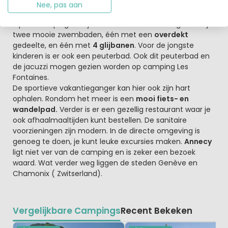
Klein en vriendelijk, met een schitterend uitzicht op de
Nee, pas aan
Franse Alpen
Op de camping vind je uitstekende voorzieningen. Er zijn
twee mooie zwembaden, één met een
overdekt
gedeelte, en één met
4 glijbanen
. Voor de jongste
kinderen is er ook een peuterbad. Ook dit peuterbad en
de jacuzzi mogen gezien worden op camping Les
Fontaines.
De sportieve vakantieganger kan hier ook zijn hart
ophalen. Rondom het meer is een
mooi fiets- en
wandelpad.
Verder is er een gezellig restaurant waar je
ook afhaalmaaltijden kunt bestellen. De sanitaire
voorzieningen zijn modern. In de directe omgeving is
genoeg te doen, je kunt leuke excursies maken.
Annecy
ligt niet ver van de camping en is zeker een bezoek
waard. Wat verder weg liggen de steden Genève en
Chamonix ( Zwitserland).
Vergelijkbare Campings
Recent Bekeken