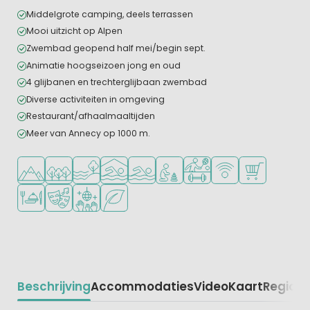
Middelgrote camping, deels terrassen
Mooi uitzicht op Alpen
Zwembad geopend half mei/begin sept.
Animatie hoogseizoen jong en oud
4 glijbanen en trechterglijbaan zwembad
Diverse activiteiten in omgeving
Restaurant/afhaalmaaltijden
Meer van Annecy op 1000 m.
Ligt in de heuvels/bergen
Ligt in een bosrijke omgeving
Ligt bij het water
Overdekt zwembad
Openlucht zwembad
Aanbevolen voor jonge kindere
Veel mogelijkheden om te
WiFi beschikbaar
Campingwinke
Restaurant of pizzeria
Animatieprogramma
Discotheek
Groene ligging
Beschrijving
Accommodaties
Video
Kaart
Regio
Be