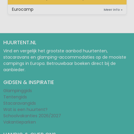
SAFARITENT (ZONDER SANITAIR)
Eurocamp
Meer info »
HUURTENT.NL
Vind en vergelijk het grootste aanbod huurtenten,
stacaravans en glamping-accommodaties op de mooiste
campings in Europa. Betrouwbaar boeken direct bij de
aanbieder.
GIDSEN & INSPIRATIE
Glampinggids
Tentengids
Stacaravangids
Wat is een huurtent?
Schoolvakanties 2026/2027
Vakantieparken