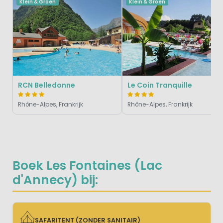
Klein & Groen
Klein & Groen
RCN Belledonne
Le Coin Tranquille
Rhône-Alpes, Frankrijk
Rhône-Alpes, Frankrijk
Boek Les Fontaines (Lac
d'Annecy) bij:
SAFARITENT (ZONDER SANITAIR)