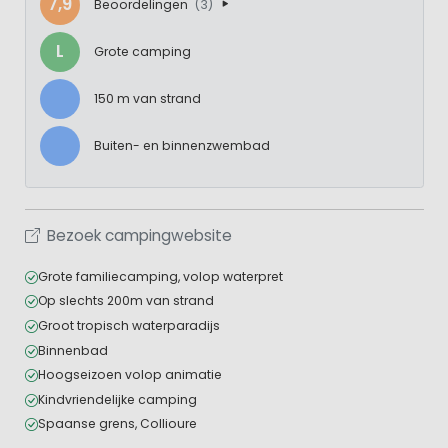
7,9
Beoordelingen
(3)
L
Grote camping
150 m van strand
Buiten- en binnenzwembad
Bezoek campingwebsite
Grote familiecamping, volop waterpret
Op slechts 200m van strand
Groot tropisch waterparadijs
Binnenbad
Hoogseizoen volop animatie
Kindvriendelijke camping
Spaanse grens, Collioure