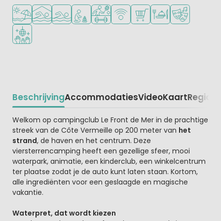
Ligt bij strand en zee
Overdekt zwembad
Openlucht zwembad
Aanbevolen voor jonge kinderen
Veel mogelijkheden om te sporten
WiFi beschikbaar
Campingwinkel/Supermar
Restaurant of pizzer
Animatieprog
Discotheek
Beschrijving
Accommodaties
Video
Kaart
Regio
Be
Beschrijving
Welkom op campingclub Le Front de Mer in de prachtige
streek van de Côte Vermeille op 200 meter van
het
strand
, de haven en het centrum. Deze
viersterrencamping heeft een gezellige sfeer, mooi
waterpark, animatie, een kinderclub, een winkelcentrum
ter plaatse zodat je de auto kunt laten staan. Kortom,
alle ingrediënten voor een geslaagde en magische
vakantie.
Waterpret, dat wordt kiezen