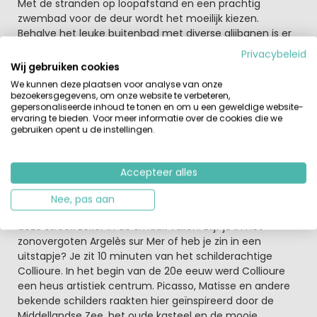
Met de stranden op loopafstand en een prachtig
zwembad voor de deur wordt het moeilijk kiezen.
Behalve het leuke buitenbad met diverse glijbanen is er
ook een fijn binnenbad. En wanneer de kinderen zich
Privacybeleid
vermaken in het zwembad kunnen de ouderen lekker
Wij gebruiken cookies
relaxen in de hammam, sauna of jacuzzi. Verder liggen
We kunnen deze plaatsen voor analyse van onze
de stranden er prachtig bij. In het hoogseizoen verzorgt
bezoekersgegevens, om onze website te verbeteren,
het animatieteam een leuk programma. Alle leeftijden
gepersonaliseerde inhoud te tonen en om u een geweldige website-
ervaring te bieden. Voor meer informatie over de cookies die we
hebben een programma zowel overdag als 's avonds.
gebruiken opent u de instellingen.
De Spaanse grens ligt ook op korte afstand!
Het vakantiepark ligt op 20 minuten van Spanje en op 10
Accepteer alles
van de mooie vissersstad Collioure. Met een mix van
cultureel (Centrum van Albéra) en natuurlijk erfgoed
Nee, pas aan
(nationaal beschermd gebied van de mas Larrieu) zal
deze streek zeker in de smaak vallen. Blijf je in het
zonovergoten Argelès sur Mer of heb je zin in een
uitstapje? Je zit 10 minuten van het schilderachtige
Collioure. In het begin van de 20e eeuw werd Collioure
een heus artistiek centrum. Picasso, Matisse en andere
bekende schilders raakten hier geïnspireerd door de
Middellandse Zee, het oude kasteel en de mooie