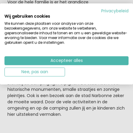
Voor de hele familie is er het grandioze
zwembadcomplex met wel 5 zwembaden en top-
Privacybeleid
glijbanen
. Het enthousiaste animatieteam zorgt voor
Wij gebruiken cookies
veel leuke activiteiten in het hoogseizoen. De kinderen
We kunnen deze plaatsen voor analyse van onze
hoeven zich op Les Tropiaques geen moment te
bezoekersgegevens, om onze website te verbeteren,
gepersonaliseerde inhoud te tonen en om u een geweldige website-
vervelen. Ook als je sportief bezig wilt zijn kan dit op het
ervaring te bieden. Voor meer informatie over de cookies die we
multi-sportterrein. Zo zullen de kinderen kunnen
gebruiken opent u de instellingen.
voetballen, volleyballen en zelfs boogschieten. In juli en
augustus worden diverse activiteiten georganiseerd
door het animatieteam met als afsluiting vaak een
Accepteer alles
feest- of dansavond. WiFi tegen betaling over de hele
camping beschikbaar.
Nee, pas aan
Dichtbij de camping ligt Perpignan. De stad heeft veel
historische monumenten, smalle straatjes en zonnige
pleintjes. Ook is een bezoek aan de stad Narbonne zeker
de moeite waard. Door de vele activiteiten in de
omgeving en op de camping zullen jij en je kinderen zich
hier uitstekend vermaken.