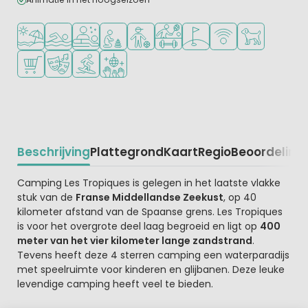
Ligt bij strand en zee
Openlucht zwembad
Wellnessfaciliteiten
Aanbevolen voor jonge kinderen
Aanbevolen voor tieners
Veel mogelijkheden om te spor
Golfbaan in de buurt
WiFi beschikbaar
Huisdieren to
Campingwinkel/Supermarkt
Animatieprogramma
Watersportfaciliteiten
Discotheek
Beschrijving
Plattegrond
Kaart
Regio
Beoordeling
Beschrijving
Camping Les Tropiques is gelegen in het laatste vlakke
stuk van de
Franse Middellandse Zeekust
, op 40
kilometer afstand van de Spaanse grens. Les Tropiques
is voor het overgrote deel laag begroeid en ligt op
400
meter van het vier kilometer lange zandstrand
.
Tevens heeft deze 4 sterren camping een waterparadijs
met speelruimte voor kinderen en glijbanen. Deze leuke
levendige camping heeft veel te bieden.