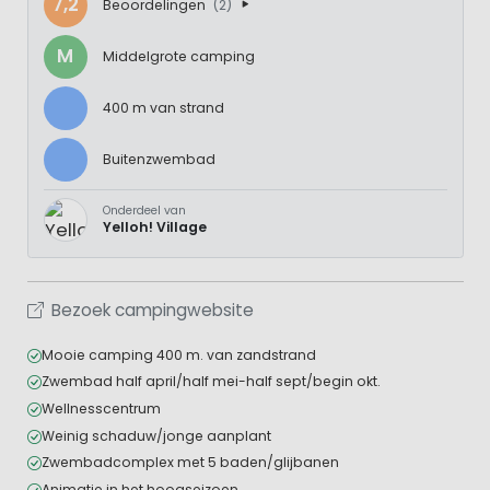
7,2
Beoordelingen
(2)
M
Middelgrote camping
400 m van strand
Buitenzwembad
Onderdeel van
Yelloh! Village
Bezoek campingwebsite
Mooie camping 400 m. van zandstrand
Zwembad half april/half mei-half sept/begin okt.
Wellnesscentrum
Weinig schaduw/jonge aanplant
Zwembadcomplex met 5 baden/glijbanen
Animatie in het hoogseizoen