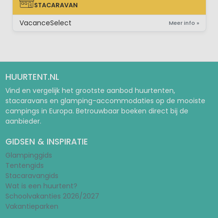
STACARAVAN
STACARAVAN
VacanceSelect
Meer info »
HUURTENT.NL
Vind en vergelijk het grootste aanbod huurtenten,
stacaravans en glamping-accommodaties op de mooiste
campings in Europa. Betrouwbaar boeken direct bij de
aanbieder.
GIDSEN & INSPIRATIE
Glampinggids
Tentengids
Stacaravangids
Wat is een huurtent?
Schoolvakanties 2026/2027
Vakantieparken