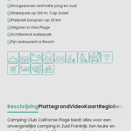
Hoogseizoen animatie jong en oud
Waterpark op 100 m. Cap Soleil
Pretpark Europarc op 1,5 km
Uitgaan in Vias Plage
Schitterend waterpark
Fijn restaurant Le Beach
Ligt in de heuvels/bergen
Ligt in een bosrijke omgeving
Ligt bij strand en zee
Overdekt zwembad
Openlucht zwembad
Aanbevolen voor jonge kindere
Aanbevolen voor tieners
Veel mogelijkheden 
WiFi beschikba
Campingwinkel/Supermarkt
Restaurant of pizzeria
Animatieprogramma
Fietsverhuur
Beschrijving
Plattegrond
Video
Kaart
Regio
Beoord
Beschrijving
Camping Club Californie Plage biedt alles voor een
onvergetelijke camping in Zuid Frankrijk. Een leuke en