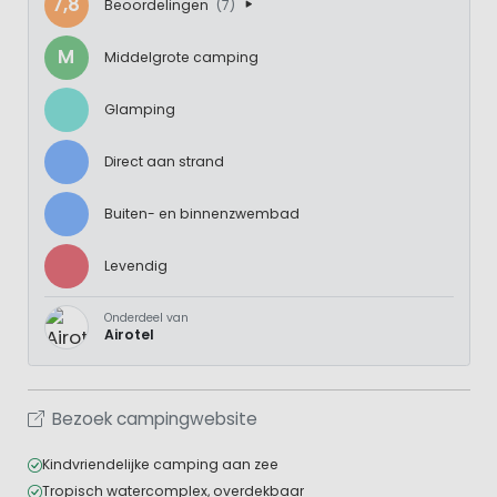
7,8
Beoordelingen
(7)
M
Middelgrote camping
Glamping
Direct aan strand
Buiten- en binnenzwembad
Levendig
Onderdeel van
Airotel
Bezoek campingwebsite
Kindvriendelijke camping aan zee
Tropisch watercomplex, overdekbaar