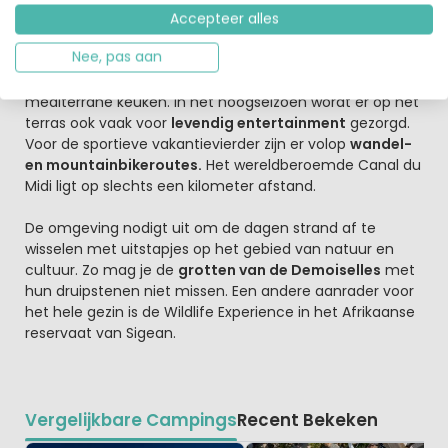
Accepteer alles
Gezellige avonden en lekker actief bezig zijn
Nee, pas aan
’s Avonds kun je op het terras van het restaurant bij het
zwembad genieten van een koel drankje en de
mediterrane keuken. In het hoogseizoen wordt er op het
terras ook vaak voor
levendig entertainment
gezorgd.
Voor de sportieve vakantievierder zijn er volop
wandel-
en mountainbikeroutes.
Het wereldberoemde Canal du
Midi ligt op slechts een kilometer afstand.
De omgeving nodigt uit om de dagen strand af te
wisselen met uitstapjes op het gebied van natuur en
cultuur. Zo mag je de
grotten van de Demoiselles
met
hun druipstenen niet missen. Een andere aanrader voor
het hele gezin is de Wildlife Experience in het Afrikaanse
reservaat van Sigean.
Vergelijkbare Campings
Recent Bekeken