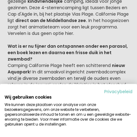
gezellige
kindvriendelijke
camping, ideaal voor jonge
gezinnen. Deze 4-sterrencamping ligt tussen Beziers en
Cap d'Agde in, bij het plaatsje Vias Plage. Californie Plage
ligt
direct aan de Middellandse zee.
In het hoogseizoen
zorgt het animatieteam voor een leuk programma.
Vervelen is dus geen optie hier.
Wat is er nu fijner dan ontspannen onder een parasol,
een boek lezen en daarna een frisse duik in het
zwembad?
Camping Californie Plage heeft een schitterend
nieuw
Aquapark
! In dit smaakvol ingericht zwembadcomplex
vind je diverse zwembaden en terwijl de ouders even
relaxen in de jacuzzi, spelen de kleintjes in het plonsbad,
en roetsjen ze over de Giant Slide. En laat het zonnetje
Privacybeleid
Wij gebruiken cookies
zich een keer niet zien in Zuid Frankrijk, dan kun je
terecht in het overdekte én verwarmde zwembad van
We kunnen deze plaatsen voor analyse van onze
bezoekersgegevens, om onze website te verbeteren,
dit prachtige Aquapark. Overigens zijn zwemshorts niet
gepersonaliseerde inhoud te tonen en om u een geweldige website-
toegestaan. En na een dag aan het strand of bij het
ervaring te bieden. Voor meer informatie over de cookies die we
zwembad is het fijn om een smaakvolle maaltijd te
gebruiken opent u de instellingen.
nuttigen in
het restaurant Le Beach
genieten van het
uitzicht op de Middellandse Zee.