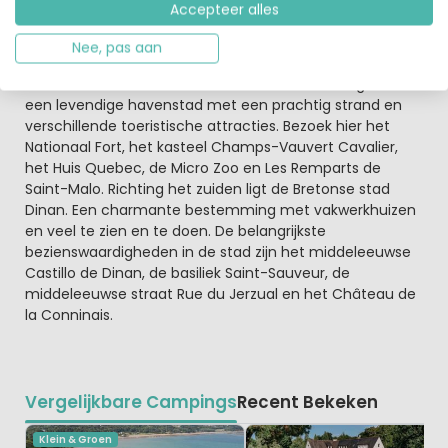
Accepteer alles
is het strand van Briantais. Nog een leuke tip is om ook
naar Plage Saint-Sieuc, een schilderachtig strand, te
Nee, pas aan
gaan. Hier kun je ook windsurfen en kitesurfen. Vergeet
ook niet om een bezoek aan Saint Malo te brengen. Dit is
een levendige havenstad met een prachtig strand en
verschillende toeristische attracties. Bezoek hier het
Nationaal Fort, het kasteel Champs-Vauvert Cavalier,
het Huis Quebec, de Micro Zoo en Les Remparts de
Saint-Malo. Richting het zuiden ligt de Bretonse stad
Dinan. Een charmante bestemming met vakwerkhuizen
en veel te zien en te doen. De belangrijkste
bezienswaardigheden in de stad zijn het middeleeuwse
Castillo de Dinan, de basiliek Saint-Sauveur, de
middeleeuwse straat Rue du Jerzual en het Château de
la Conninais.
Vergelijkbare Campings
Recent Bekeken
Klein & Groen