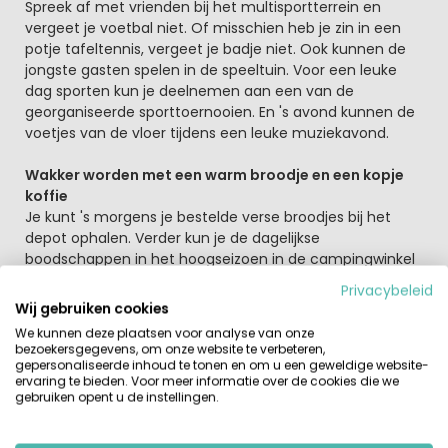
Spreek af met vrienden bij het multisportterrein en
vergeet je voetbal niet. Of misschien heb je zin in een
potje tafeltennis, vergeet je badje niet. Ook kunnen de
jongste gasten spelen in de speeltuin. Voor een leuke
dag sporten kun je deelnemen aan een van de
georganiseerde sporttoernooien. En 's avond kunnen de
voetjes van de vloer tijdens een leuke muziekavond.
Wakker worden met een warm broodje en een kopje
koffie
Je kunt 's morgens je bestelde verse broodjes bij het
depot ophalen. Verder kun je de dagelijkse
boodschappen in het hoogseizoen in de campingwinkel
halen. En wil je af en toe je mail checken dan kun je op
Privacybeleid
het hele campingterrein gebruik maken van wifi. De
Wij gebruiken cookies
kampeerplekken zijn veelal schaduwrijk en de
We kunnen deze plaatsen voor analyse van onze
accommodaties zijn comfortabel ingericht.
bezoekersgegevens, om onze website te verbeteren,
gepersonaliseerde inhoud te tonen en om u een geweldige website-
ervaring te bieden. Voor meer informatie over de cookies die we
Wat kun je allemaal doen buiten de camping
gebruiken opent u de instellingen.
Maak tijdens jullie campingvakantie op camping Le Soleil
de Saint Sieu een uitstapje naar de kust! Het
dichtstbijzijnde zandstrand ligt op 700 meter afstand. Dit