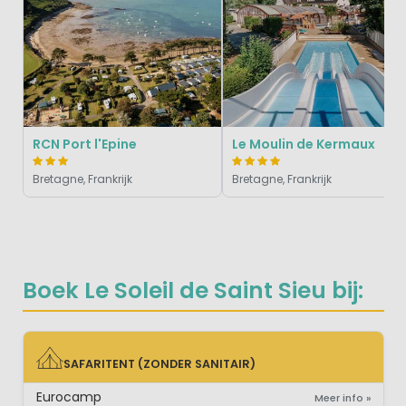
RCN Port l'Epine
Le Moulin de Kermaux
Bretagne, Frankrijk
Bretagne, Frankrijk
Boek Le Soleil de Saint Sieu bij:
SAFARITENT (ZONDER SANITAIR)
SAFARITENT (ZONDER SANITAIR)
Eurocamp
Meer info »