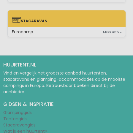
STACARAVAN
STACARAVAN
Eurocamp
Meer info »
HUURTENT.NL
Vind en vergelijk het grootste aanbod huurtenten,
stacaravans en glamping-accommodaties op de mooiste
campings in Europa. Betrouwbaar boeken direct bij de
aanbieder.
GIDSEN & INSPIRATIE
Glampinggids
Tentengids
Stacaravangids
Wat is een huurtent?