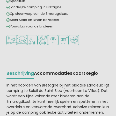
Speeltuin
Landelijke camping in Bretagne
Op steenworp van de Smaragdkust
Saint Malo en Dinan bezoeken
Ponyclub voor de kinderen
Ligt bij strand en zee
Overdekt zwembad
Aanbevolen voor jonge kinderen
Veel mogelijkheden om te sporten
WiFi beschikbaar
Campingwinkel/Supermarkt
Animatieprogramma
Beschrijving
Accommodaties
Kaart
Regio
Beschrijving
In het noorden van Bretagne bij het plaatsje Lancieux ligt
camping Le Soleil de Saint Sieu (voorheen Le Villeu). Dat
wordt een fijne vakantie met kinderen aan de
Smaragdkust. Je kunt heerlijk spelen en spetteren in het
overdekte en verwarmde zwembad. Behalve relaxen kun
je op de camping ook leuke activiteiten ondernemen.