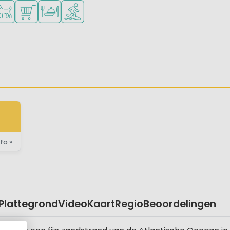
inderen
eners
kheden om te sporten
schikbaar
isdieren toegestaan
Campingwinkel/Supermarkt
Restaurant of pizzeria
Watersportfaciliteiten
fo »
Plattegrond
Video
Kaart
Regio
Beoordelingen