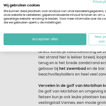
Beschrijving
Camping Yelloh! Village la Plage lig
Privacy
Wij gebruiken cookies
gezellige Franse camping in Bretagne
We kunnen deze plaatsen voor analyse van onze bezoekersgegevens,
Bretagne, ligt op ca. 2 km. Hier zijn
onze website te verbeteren, gepersonaliseerde inhoud te tonen en om u
geliefd bij jong en oud. Tussen sfee
geweldige website-ervaring te bieden. Voor meer informatie over de co
die we gebruiken opent u de instellingen.
veel vernieuwd en moderner gemaakt
Bretagne.
Nee, p
Accepteer alles
Camping aan het strand in Bretag
aan
Een camping die ‘De la Plage’ wor
direct vanuit je vakantiewoning de z
Het strand hier is lekker breed, loop
terug en is het brede zandstrand e
gebouw bij
het zwembad
en de bar.
beachvolleyballers en heel veel zand
Vervelen in de golf van Morbihan 
De golf van Morbihan en omgeving is 
fietsen kun je ook leuke plaatsen b
vestingstad Vannes, een mooie grote