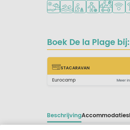
Ligt bij strand en zee
Openlucht zwembad
Aanbevolen voor jonge k
Aanbevolen voor ti
Veel mogelij
WiFi be
Hu
Boek De la Plage bij:
STACARAVAN
STACARAVAN
Eurocamp
Meer in
Beschrijving
Accommodaties