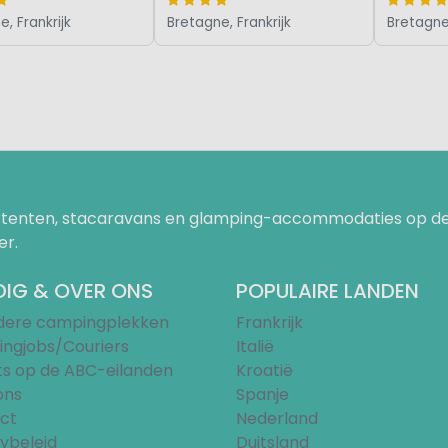
, Frankrijk
Bretagne, Frankrijk
Bretagne,
uurtenten, stacaravans en glamping-accommodaties op de
er.
IG & OVER ONS
POPULAIRE LANDEN
ndere campingplekken
Frankrijk
ngjobs/Couriers
Italië
ts op de ABC-eilanden
Kroatië
ons
Spanje
ct
Nederland
ybeleid
Duitsland