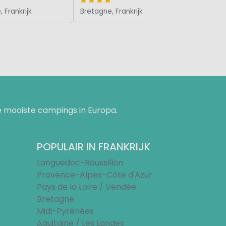
 Frankrijk
Bretagne, Frankrijk
 mooiste campings in Europa.
POPULAIR IN FRANKRIJK
Languedoc-Roussillon
Provence-Alpes-Côte d'Azur
Pays de la Loire / Vendée
Bretagne
Midi-Pyrénées
Aquitaine / Les Landes