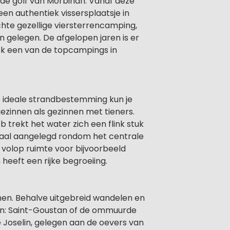
n de golf van Morbihan. Vanaf deze
een authentiek vissersplaatsje in
 echte gezellige viersterrencamping,
n gelegen. De afgelopen jaren is er
ok een van de topcampings in
e ideale strandbestemming kun je
gezinnen als gezinnen met tieners.
 eb trekt het water zich een flink stuk
emaal aangelegd rondom het centrale
 volop ruimte voor bijvoorbeeld
heeft een rijke begroeiing.
emen. Behalve uitgebreid wandelen en
ven: Saint-Goustan of de ommuurde
 Joselin, gelegen aan de oevers van