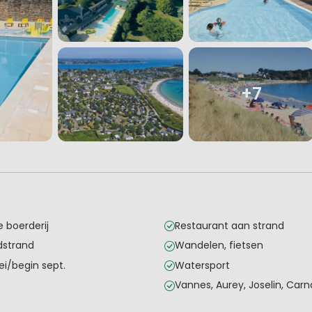
+7
 boerderij
Restaurant aan strand
dstrand
Wandelen, fietsen
i/begin sept.
Watersport
Vannes, Aurey, Joselin, Car