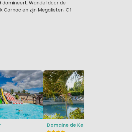
ad domineert. Wandel door de
k Carnac en zijn Megalieten. Of
Bellevue
Bretagne, 
r
Domaine de Kermario