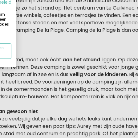
t pal aan een fijn zandstrand van de Atlantische Oceaan i
beleid
 loop je zo het strand op. Het centrum van Le Guilvinec, 
 om
 ook diverse winkels, cafeetjes en terrasjes te vinden. Een
 een
rvolle Bretonse steden en met veel sportieve mogelijkhede
okies
 op camping De la Plage. Camping de la Plage is dan o
as
ne
dt genoemd, moet ook écht
aan het strand
liggen. Op dez
ee in rennen. Deze camping is zowel geschikt voor jonge 
t langzaam af in zee en is dus
veilig voor de kinderen
. Bij
cht heel breed. De voorzieningen op de camping zijn all
 In de zomermaanden is het gezellig druk, maar toch met
sculpture-bouwers. Het kampeerterrein is vlak en rijk en 
kan gewoon niet
zo veelzijdig dat je elke dag wel iets leuks kunt ondern
ezoeken. Wij geven een paar tips: Aurey met zijn oude ha
 stad met oud centrum en prachtig park. Of het plaatsje