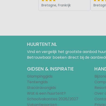
Bretagne, Frankrijk
Bretagne
HUURTENT.NL
Vind en vergelijk het grootste aanbod h
Betrouwbaar boeken direct bij de aanbied
GIDSEN & INSPIRATIE
HAND
Glampinggids
Bijzo
Tentengids
Campi
Stacaravangids
Resor
Wat is een huurtent?
Over 
Schoolvakanties 2026/2027
Conta
Vakantieparken
Privac