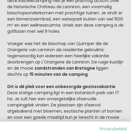
deze kasteelcamping heb je een prachtig uitzicht over
de historische Château de Lanniron, een voormalig
bisschopsonderkomen met prachtige tuinen. Je vindt er
een binnenzwembad, een waterpark buiten van wel 1500
m² en een wellnessruimte. Uniek aan deze camping is de
golfbaan met wel 9 holes.
Vroeger was het de bisschop van Quimper die de
Orangerie van Lanniron als residentie gebruikte;
tegenwoordig kan iedereen een heerlijke vakantie
doorbrengen op L'Orangerie de Lanniron. De ruige kustlijn
en de mooie
zandstranden van Bretagne
liggen
slechts op
15 minuten van de camping.
Dit is dé plek voor een onbezorgde gezinsvakantie
Deze statige camping ligt in een botanisch park van 17
ha. Je zult hier een onvergetelijke sfeervolle
campingplek vinden. De plaatsen zijn sfeervol
afgebakend met bloemen, exotische planten of bomen
en voor een goede maaltijd kun je terecht in de mooie
Orangerie. Er is een
mooi waterpark buiten
Verder kun
Privacybeleid
je bij minder weer het binnenzwembad bezoeken en