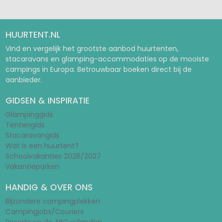
HUURTENT.NL
Vind en vergelijk het grootste aanbod huurtenten,
stacaravans en glamping-accommodaties op de mooiste
campings in Europa. Betrouwbaar boeken direct bij de
aanbieder.
GIDSEN & INSPIRATIE
Glampinggids
Tentengids
Stacaravangids
Wat is een huurtent?
Schoolvakanties 2026/2027
Vakantieparken
HANDIG & OVER ONS
Bijzondere campingplekken
Campingjobs/Couriers