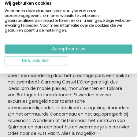
Wij gebruiken cookies
speciaal voor de jongste bezoekers is er een kleuterbad
We kunnen deze plaatsen voor analyse van onze
met speeltuin.
bezoekersgegevens, om onze website te verbeteren,
gepersonaliseerde inhoud te tonen en om u een geweldige website-
Strand, natuur en leuke steden op korte afstand van
ervaring te bieden. Voor meer informatie over de cookies die we
gebruiken opent u de instellingen.
de camping
Op 2 kilometer van de camping vind je het historische
centrum van Quimper, waar je de kathedraal van Saint
Accepteer alles
Corentin kunt bezoeken en verder goede restaurants,
winkels en aardewerkwinkeltjes. In de zomer worden er
Nee, pas aan
diverse festiviteiten in en rondom Quimper
georganiseerd, maar ook op de camping is voldoende te
doen; een wandeling door het prachtige park, een duik in
het zwembad? Camping Castel L’Orangerie ligt dus
ideaal om de mooie plekjes, monumenten en folklore
van Bretagne te leren kennen! Er worden diverse
excursies geregeld naar toeristische
bezienswaardigheden in de directe omgeving. Aanraders
zijn het ommuurde Concarneau en het aquapretpark bij
Fouesnant. Wandelen of fietsen naar het centrum van
Quimper en dan een boot huren waarmee je via de rivier
Odet naar de kust vaart. Alles is mogelijk!--