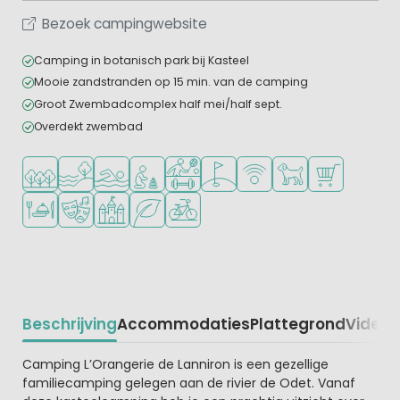
Bezoek campingwebsite
Camping in botanisch park bij Kasteel
Mooie zandstranden op 15 min. van de camping
Groot Zwembadcomplex half mei/half sept.
Overdekt zwembad
Ligt in een bosrijke omgeving
Ligt bij het water
Openlucht zwembad
Aanbevolen voor jonge kinderen
Veel mogelijkheden om te sporten
Golfbaan in de buurt
WiFi beschikbaar
Huisdieren toegesta
Campingwinke
Restaurant of pizzeria
Animatieprogramma
Kasteelcamping
Groene ligging
Fietsverhuur
Beschrijving
Accommodaties
Plattegrond
Video
K
Beschrijving
Camping L’Orangerie de Lanniron is een gezellige
familiecamping gelegen aan de rivier de Odet. Vanaf