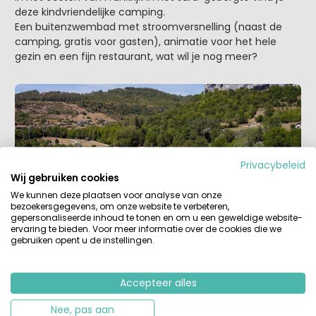
deze kindvriendelijke camping.
Een buitenzwembad met stroomversnelling (naast de
camping, gratis voor gasten), animatie voor het hele
gezin en een fijn restaurant, wat wil je nog meer?
Privacybeleid
Wij gebruiken cookies
We kunnen deze plaatsen voor analyse van onze
bezoekersgegevens, om onze website te verbeteren,
gepersonaliseerde inhoud te tonen en om u een geweldige website-
ervaring te bieden. Voor meer informatie over de cookies die we
7. Camping Le Pech Charmant – Dordogne
gebruiken opent u de instellingen.
Een mooie kleine camping in de Dordogne. Een fijn
zwembad met verwarmd peuterbad, een gezellig
Accepteer alles
restaurant waar heerlijke maaltijden worden aangeboden,
kinderboerderij en in de zomer een leuk
Nee, pas aan