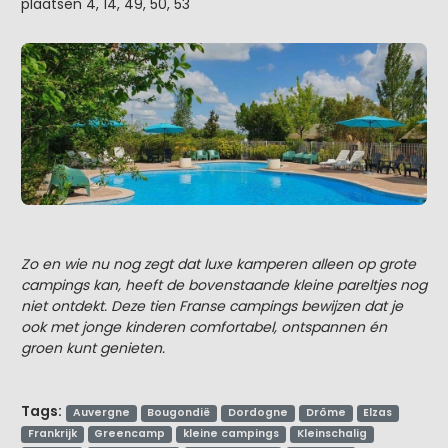
plaatsen 4, 14, 49, 50, 53
Zo en wie nu nog zegt dat luxe kamperen alleen op grote
campings kan, heeft de bovenstaande kleine pareltjes nog
niet ontdekt. Deze tien Franse campings bewijzen dat je
ook met jonge kinderen comfortabel, ontspannen én
groen kunt genieten.
Tags:
Auvergne
Bougondië
Dordogne
Drôme
Elzas
Frankrijk
Greencamp
kleine campings
Kleinschalig