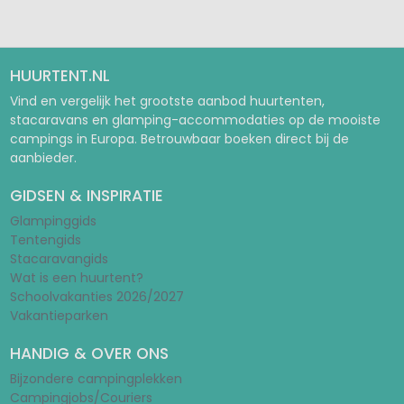
HUURTENT.NL
Vind en vergelijk het grootste aanbod huurtenten,
stacaravans en glamping-accommodaties op de mooiste
campings in Europa. Betrouwbaar boeken direct bij de
aanbieder.
GIDSEN & INSPIRATIE
Glampinggids
Tentengids
Stacaravangids
Wat is een huurtent?
Schoolvakanties 2026/2027
Vakantieparken
HANDIG & OVER ONS
Bijzondere campingplekken
Campingjobs/Couriers