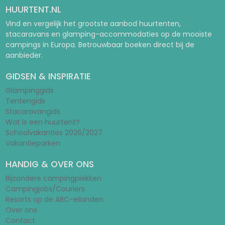
HUURTENT.NL
Vind en vergelijk het grootste aanbod huurtenten,
stacaravans en glamping-accommodaties op de mooiste
campings in Europa. Betrouwbaar boeken direct bij de
aanbieder.
GIDSEN & INSPIRATIE
Glampinggids
Tentengids
Stacaravangids
Wat is een huurtent?
Schoolvakanties 2026/2027
Vakantieparken
HANDIG & OVER ONS
Bijzondere campingplekken
Campingjobs/Couriers
Resorts op de ABC-eilanden
Over ons
Contact