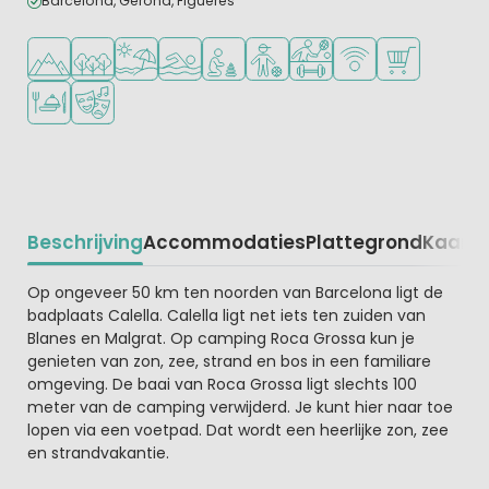
Barcelona, Gerona, Figueres
Ligt in de heuvels/bergen
Ligt in een bosrijke omgeving
Ligt bij strand en zee
Openlucht zwembad
Aanbevolen voor jonge kinderen
Aanbevolen voor tieners
Veel mogelijkheden om te
WiFi beschikbaar
Campingwinke
Restaurant of pizzeria
Animatieprogramma
Beschrijving
Accommodaties
Plattegrond
Kaart
R
Beschrijving
Op ongeveer 50 km ten noorden van Barcelona ligt de
badplaats Calella. Calella ligt net iets ten zuiden van
Blanes en Malgrat. Op camping Roca Grossa kun je
genieten van zon, zee, strand en bos in een familiare
omgeving. De baai van Roca Grossa ligt slechts 100
meter van de camping verwijderd. Je kunt hier naar toe
lopen via een voetpad. Dat wordt een heerlijke zon, zee
en strandvakantie.