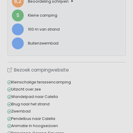
8,2
Beoordeling schrijven
S
Kleine camping
100 m van strand
Buitenzwembad
Bezoek campingwebsite
Kleinschalige terassencamping
Uitzicht over zee
Wandelpad naar Calella
Brug naar het strand
Zwembad
Pendelbus naar Calella
Animatie in hoogseizoen