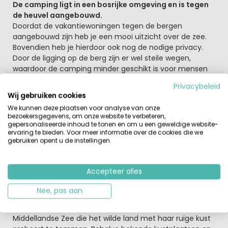
De camping ligt in een bosrijke omgeving en is tegen
de heuvel aangebouwd.
Doordat de vakantiewoningen tegen de bergen
aangebouwd zijn heb je een mooi uitzicht over de zee.
Bovendien heb je hierdoor ook nog de nodige privacy.
Door de ligging op de berg zijn er wel steile wegen,
waardoor de camping minder geschikt is voor mensen
die slecht ter been zijn. Verder kun je op de camping
Privacybeleid
afkoelen in
het zwembad
. Of liever wat sportiever? Dan
Wij gebruiken cookies
kun je afspreken op de tennisbaan. In de maanden juli
We kunnen deze plaatsen voor analyse van onze
en augustus wordt er een animatieprogramma
bezoekersgegevens, om onze website te verbeteren,
aangeboden. Trek na een dag aan het water dan kun je
gepersonaliseerde inhoud te tonen en om u een geweldige website-
in
het restaurant
op de camping genieten van een
ervaring te bieden. Voor meer informatie over de cookies die we
gebruiken opent u de instellingen.
heerlijke maaltijd.
Laat je betoveren
Accepteer alles
De betovering die van Catalonië uitgaat, zijn de ruige
bergen met indrukwekkende rivieren in het noorden en
Nee, pas aan
in het zuiden de bijna dorre vlakten die uitlopen in de
Catalaanse hoogvlakten. Bovendien is er de
Middellandse Zee die het wilde land met haar ruige kust