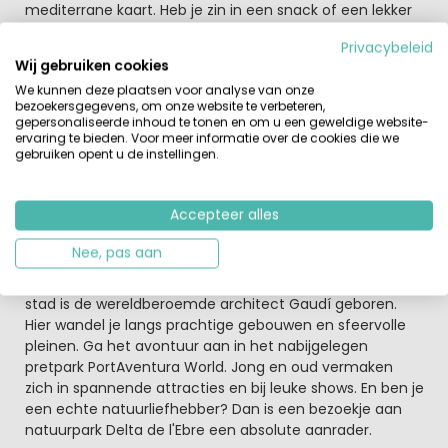
mediterrane kaart. Heb je zin in een snack of een lekker
drankje? Dan kun je hiervoor terecht bij de snackbar. En
Privacybeleid
bij de supermarkt haal je vers brood en andere
Wij gebruiken cookies
benodigdheden. Wil je een uitstapje op de fiets maken,
We kunnen deze plaatsen voor analyse van onze
dan kun je een fiets huren op de camping.
bezoekersgegevens, om onze website te verbeteren,
gepersonaliseerde inhoud te tonen en om u een geweldige website-
Camping Miramar is een uitstekende uitvalsbasis om
ervaring te bieden. Voor meer informatie over de cookies die we
gebruiken opent u de instellingen.
de Costa Dorada te verkennen
Op twintig minuten rijden vind je bijvoorbeeld Tarragona.
Deze stad staat op de UNESCO-werelderfgoedlijst en is
Accepteer alles
beroemd om de historische bezienswaardigheden. Zo
vind je hier een Romeinse amfitheater, circus en
Nee, pas aan
aquaduct. Als je van cultuur en architectuur houdt, is
een bezoek aan Reus een absolute aanrader. In deze
stad is de wereldberoemde architect Gaudí geboren.
Hier wandel je langs prachtige gebouwen en sfeervolle
pleinen. Ga het avontuur aan in het nabijgelegen
pretpark PortAventura World. Jong en oud vermaken
zich in spannende attracties en bij leuke shows. En ben je
een echte natuurliefhebber? Dan is een bezoekje aan
natuurpark Delta de l'Ebre een absolute aanrader.