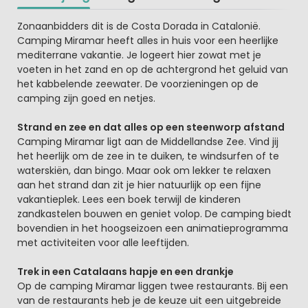
Beschrijving
Zonaanbidders dit is de Costa Dorada in Catalonië.
Camping Miramar heeft alles in huis voor een heerlijke
mediterrane vakantie. Je logeert hier zowat met je
voeten in het zand en op de achtergrond het geluid van
het kabbelende zeewater. De voorzieningen op de
camping zijn goed en netjes.
Strand en zee en dat alles op een steenworp afstand
Camping Miramar ligt aan de Middellandse Zee. Vind jij
het heerlijk om de zee in te duiken, te windsurfen of te
waterskiën, dan bingo. Maar ook om lekker te relaxen
aan het strand dan zit je hier natuurlijk op een fijne
vakantieplek. Lees een boek terwijl de kinderen
zandkastelen bouwen en geniet volop. De camping biedt
bovendien in het hoogseizoen een animatieprogramma
met activiteiten voor alle leeftijden.
Trek in een Catalaans hapje en een drankje
Op de camping Miramar liggen twee restaurants. Bij een
van de restaurants heb je de keuze uit een uitgebreide