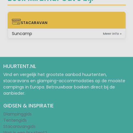
STACARAVAN
STACARAVAN
Suncamp
Meer info »
HUURTENT.NL
Vind en vergelijk het grootste aanbod huurtenten,
stacaravans en glamping-accommodaties op de mooiste
campings in Europa. Betrouwbaar boeken direct bij de
aanbieder.
GIDSEN & INSPIRATIE
Glampinggids
Tentengids
Stacaravangids
Wat is een huurtent?