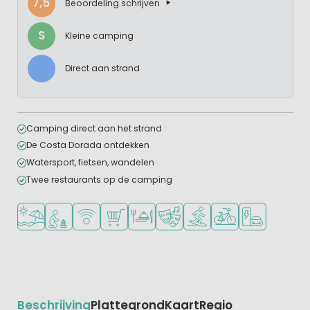
7,5
Beoordeling schrijven
S
Kleine camping
Direct aan strand
Camping direct aan het strand
De Costa Dorada ontdekken
Watersport, fietsen, wandelen
Twee restaurants op de camping
Ligt bij strand en zee
Aanbevolen voor jonge kinderen
WiFi beschikbaar
Campingwinkel/Supermarkt
Restaurant of pizzeria
Animatieprogramma
Watersportfaciliteiten
Fietsverhuur
Laadpaal elekt
Beschrijving
Plattegrond
Kaart
Regio