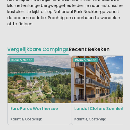
kilometerslange bergweggetjes leiden je naar historische
kastelen. Je kijkt uit op Nationaal Park Nockberge vanuit
de accommodatie. Prachtig om doorheen te wandelen
of te fietsen.
Vergelijkbare Campings
Recent Bekeken
Klein & Groen
Klein & Groen
EuroParcs Wörthersee
Landal Clofers Sonnleitn
Karintië, Oostenrijk
Karintië, Oostenrijk