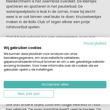
Kleinkirchheim is het zwembad overdekt. De kleintjes
spetteren en spatteren in het peuterbad. De
waterspeelplaats is leuk in de zomer, maar bij slecht
weer is er ook binnen veel leuks te doen. Knutselwerkjes
maken in de Bollo Club of tegen elkaar een potje
tafelvoetbal spelen.
Ook jij bent weleens toe aan ontspanning, even een
momentje voor jezelf. Op loopafstand van het park ligt
Privacybeleid
Thermen St. Kathrein, een wellnesscomplex met veel
Wij gebruiken cookies
mogelijkheden. Verse broodjes worden bij je vakantiehuis
We kunnen deze plaatsen voor analyse van onze
bezorgd door de broodjesservice. Lunch op het terras
bezoekersgegevens, om onze website te verbeteren,
gepersonaliseerde inhoud te tonen en om u een geweldige website-
van restaurant Einkehr, direct naast het park. Of haal
ervaring te bieden. Voor meer informatie over de cookies die we
een lekker ijsje samen met de kinderen op het park.
gebruiken opent u de instellingen.
Dineren kunt je in je eigen accommodatie, huur een
gourmetstel of pizzaoven.
Accepteer alles
Gastvrij en vriendelijk Karinthië
Nee, pas aan
De omgeving van Bad Kleinkirchheim is zo veelzijdig,
genoeg mogelijkheden voor allerlei watersporten. Denk
ook aan andere uitjes, zoals een dagje wellness of naar
het wildpark. De regio Karinthië heeft veel te bieden. De