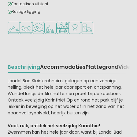
Fantastisch uitzicht
Rustige ligging
Ligt in de heuvels/bergen
Ligt in een bosrijke omgeving
Overdekt zwembad
Aanbevolen voor jonge kinderen
Veel mogelijkheden om te sporten
WiFi beschikbaar
Laadpaal elektrische auto
Beschrijving
Accommodaties
Plattegrond
Video
K
Beschrijving
Landal Bad Kleinkirchheim, gelegen op een zonnige
helling, biedt het hele jaar door sport en ontspanning.
Wandel langs de Almhutten en proef bij de kaasboer.
Ontdek veelzijdig Karinthië! Op en rond het park blijf je
lekker in beweging op het water of in het zand van het
beachvolleybalveld, heerlijk buiten zijn.
Voel, ruik, ontdek het veelzijdig Karinthië!
Zwemmen kan het hele jaar door, want bij Landal Bad