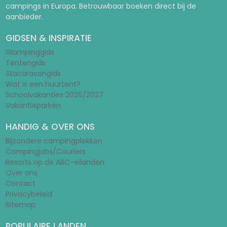
campings in Europa. Betrouwbaar boeken direct bij de
aanbieder.
GIDSEN & INSPIRATIE
Glampinggids
Tentengids
Stacaravangids
Wat is een huurtent?
Schoolvakanties 2026/2027
Vakantieparken
HANDIG & OVER ONS
Bijzondere campingplekken
Campingjobs/Couriers
Resorts op de ABC-eilanden
Over ons
Contact
Privacybeleid
Sitemap
POPULAIRE LANDEN