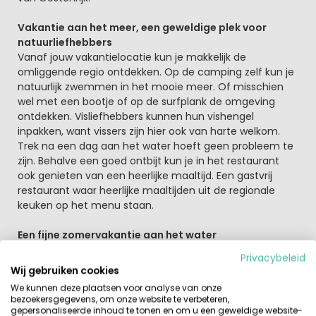
Vakantie aan het meer, een geweldige plek voor
natuurliefhebbers
Vanaf jouw vakantielocatie kun je makkelijk de
omliggende regio ontdekken. Op de camping zelf kun je
natuurlijk zwemmen in het mooie meer. Of misschien
wel met een bootje of op de surfplank de omgeving
ontdekken. Visliefhebbers kunnen hun vishengel
inpakken, want vissers zijn hier ook van harte welkom.
Trek na een dag aan het water hoeft geen probleem te
zijn. Behalve een goed ontbijt kun je in het restaurant
ook genieten van een heerlijke maaltijd. Een gastvrij
restaurant waar heerlijke maaltijden uit de regionale
keuken op het menu staan.
Een fijne zomervakantie aan het water
Ontdek vanaf deze mooie familiecamping het Aritzer
Privacybeleid
Meer. Ga hier lekker zwemmen bij mooi weer. Verder kun
Wij gebruiken cookies
je in de directe omgeving mooie wandelingen en
We kunnen deze plaatsen voor analyse van onze
mountainbiketochten maken. Of misschien ga je wel de
bezoekersgegevens, om onze website te verbeteren,
prachtige bergen van Karinthië ontdekken. En wat dacht
gepersonaliseerde inhoud te tonen en om u een geweldige website-