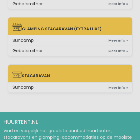
Gebetsroither
Meer info »
GLAMPING STACARAVAN (EXTRA LUXE)
GLAMPING STACARAVAN (EXTRA LUXE)
Suncamp
Meer info »
Gebetsroither
Meer info »
STACARAVAN
STACARAVAN
Suncamp
Meer info »
HUURTENT.NL
Vind en vergelijk het grootste aanbod huurtenten,
stacaravans en glamping-accommodaties op de mooiste