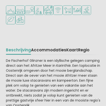
Ligt in de heuvels/bergen
Ligt in een bosrijke omgeving
Ligt bij het water
Aanbevolen voor jonge kinderen
Veel mogelijkheden om te sporten
WiFi beschikbaar
Huisdieren toegestaan
Restaurant of pizzer
Watersportfaci
Groene ligging
Fietsverhuur
Beschrijving
Accommodaties
Kaart
Regio
Beschrijving
De Fischerhof Glinzner is een idyllische gelegen camping
direct aan het Afritzer Meer in Karinthië. Een toplocatie in
Oostenrijk omgeven door het mooie berglandschap.
Direct aan de oever van het mooie Afritzer meer staan
de mooie luxe stacaravans en kampeerton. Een fijne
plek om volop te genieten van een vakantie aan het
water. De stacaravans zijn modern ingericht en er
ontbreekt, niets zodat je volop kunt genieten van de
prettige gastvrije sfeer hier in een van de mooiste regio's
van Oostenrijk.