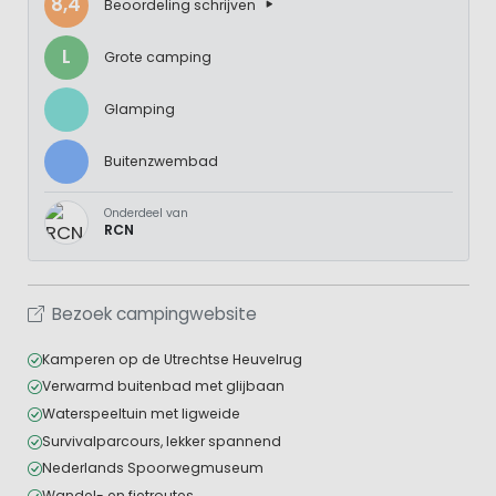
8,4
Beoordeling schrijven
L
Grote camping
Glamping
Buitenzwembad
Onderdeel van
RCN
Bezoek campingwebsite
Kamperen op de Utrechtse Heuvelrug
Verwarmd buitenbad met glijbaan
Waterspeeltuin met ligweide
Survivalparcours, lekker spannend
Nederlands Spoorwegmuseum
Wandel- en fietroutes