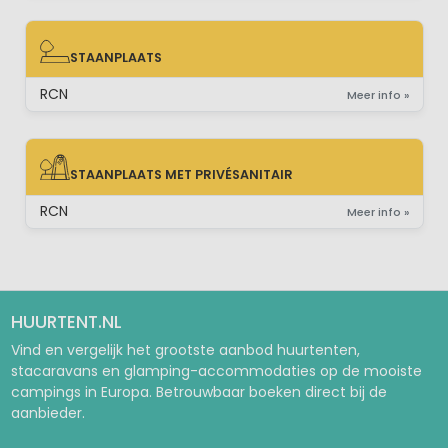
STAANPLAATS
STAANPLAATS
RCN
Meer info »
STAANPLAATS MET PRIVÉSANITAIR
STAANPLAATS MET PRIVÉSANITAIR
RCN
Meer info »
HUURTENT.NL
Vind en vergelijk het grootste aanbod huurtenten,
stacaravans en glamping-accommodaties op de mooiste
campings in Europa. Betrouwbaar boeken direct bij de
aanbieder.