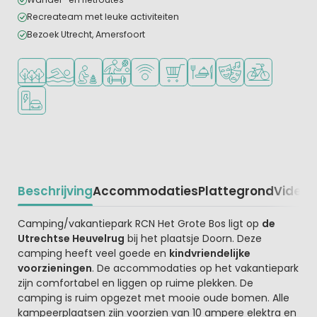
Recreateam met leuke activiteiten
Bezoek Utrecht, Amersfoort
Ligt in een bosrijke omgeving
Openlucht zwembad
Aanbevolen voor jonge kinderen
Veel mogelijkheden om te sporten
WiFi beschikbaar
Campingwinkel/Supermarkt
Restaurant of pizzeria
Animatieprogramm
Fietsverhuur
Laadpaal elektrische auto
Beschrijving
Accommodaties
Plattegrond
Video
K
Beschrijving
Camping/vakantiepark RCN Het Grote Bos ligt op
de
Utrechtse Heuvelrug
bij het plaatsje Doorn. Deze
camping heeft veel goede en
kindvriendelijke
voorzieningen
. De accommodaties op het vakantiepark
zijn comfortabel en liggen op ruime plekken. De
camping is ruim opgezet met mooie oude bomen. Alle
kampeerplaatsen zijn voorzien van 10 ampere elektra en