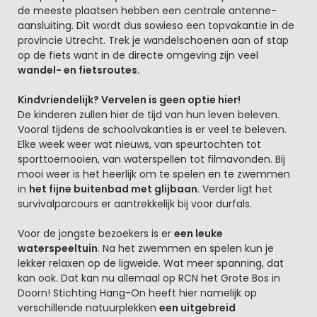
de meeste plaatsen hebben een centrale antenne-
aansluiting. Dit wordt dus sowieso een topvakantie in de
provincie Utrecht. Trek je wandelschoenen aan of stap
op de fiets want in de directe omgeving zijn veel
wandel- en fietsroutes.
Kindvriendelijk? Vervelen is geen optie hier!
De kinderen zullen hier de tijd van hun leven beleven.
Vooral tijdens de schoolvakanties is er veel te beleven.
Elke week weer wat nieuws, van speurtochten tot
sporttoernooien, van waterspellen tot filmavonden. Bij
mooi weer is het heerlijk om te spelen en te zwemmen
in
het fijne buitenbad met glijbaan
. Verder ligt het
survivalparcours er aantrekkelijk bij voor durfals.
Voor de jongste bezoekers is er
een leuke
waterspeeltuin
. Na het zwemmen en spelen kun je
lekker relaxen op de ligweide. Wat meer spanning, dat
kan ook. Dat kan nu allemaal op RCN het Grote Bos in
Doorn! Stichting Hang-On heeft hier namelijk op
verschillende natuurplekken
een uitgebreid