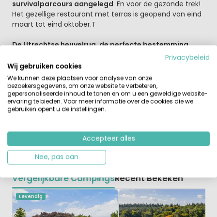
survivalparcours aangelegd
. En voor de gezonde trek!
Het gezellige restaurant met terras is geopend van eind
maart tot eind oktober.T
De Utrechtse heuvelrug, de perfecte bestemming
voor een vakantie in Nederland
Privacybeleid
De centrale ligging van RCN het Grote Bos is natuurlijk
Wij gebruiken cookies
perfect voor een actieve vakantie vol afwisselende
We kunnen deze plaatsen voor analyse van onze
uitstapjes. Grote steden als Utrecht en Amersfoort met
bezoekersgegevens, om onze website te verbeteren,
gepersonaliseerde inhoud te tonen en om u een geweldige website-
hun gezellige centra en vele bezienswaardigheden zijn
ervaring te bieden. Voor meer informatie over de cookies die we
snel bereikbaar, zo ook diverse leuke attracties voor het
gebruiken opent u de instellingen.
hele gezin. De natuur ontdekken is hier al helemaal niet
moeilijk want de Utrechtse Heuvelrug is een groot gebied
met groene en bosrijke natuurgebieden.
Accepteer alles
Nee, pas aan
Vergelijkbare Campings
Recent Bekeken
Levendig