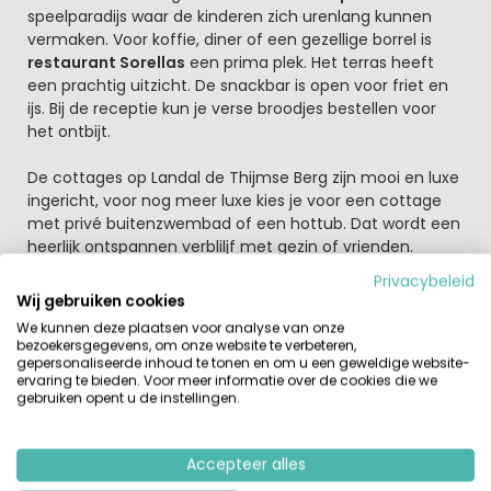
speelparadijs waar de kinderen zich urenlang kunnen
vermaken. Voor koffie, diner of een gezellige borrel is
restaurant Sorellas
een prima plek. Het terras heeft
een prachtig uitzicht. De snackbar is open voor friet en
ijs. Bij de receptie kun je verse broodjes bestellen voor
het ontbijt.
De cottages op Landal de Thijmse Berg zijn mooi en luxe
ingericht, voor nog meer luxe kies je voor een cottage
met privé buitenzwembad of een hottub. Dat wordt een
heerlijk ontspannen verbliljf met gezin of vrienden.
Privacybeleid
De omgeving nodigt uit om te gaan fietsen of
Wij gebruiken cookies
wandelen.
We kunnen deze plaatsen voor analyse van onze
Er zijn hier voor volwassenen fietsen (ook elektrisch) te
bezoekersgegevens, om onze website te verbeteren,
huur, maar ook kinderfietsen en skelters. Bij de receptie
gepersonaliseerde inhoud te tonen en om u een geweldige website-
ervaring te bieden. Voor meer informatie over de cookies die we
liggen fietsroutes klaar langs bos en heide, kastelen en
gebruiken opent u de instellingen.
landgoederen. Bijzonder is dat de Thijmse Berg een eigen
mineraalwaterbron heeft. Zo geniet je van heerlijk puur
en natuurlijk water. In de omgeving is naast fietsen en
Accepteer alles
wandelen in de uitgestrekte natuur meer dan genoeg te