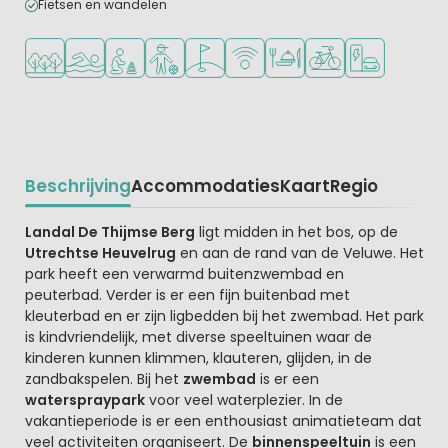
Fietsen en wandelen
Ligt in een bosrijke omgeving
Openlucht zwembad
Aanbevolen voor jonge kinderen
Aanbevolen voor tieners
Golfbaan in de buurt
WiFi beschikbaar
Restaurant of pizzeria
Fietsverhuur
Laadpaal elekt
Beschrijving
Accommodaties
Kaart
Regio
Beschrijving
Landal De Thijmse Berg
ligt midden in het bos, op de
Utrechtse Heuvelrug
en aan de rand van de Veluwe. Het
park heeft een verwarmd buitenzwembad en
peuterbad. Verder is er een fijn buitenbad met
kleuterbad en er zijn ligbedden bij het zwembad. Het park
is kindvriendelijk, met diverse speeltuinen waar de
kinderen kunnen klimmen, klauteren, glijden, in de
zandbakspelen. Bij het
zwembad
is er een
waterspraypark
voor veel waterplezier. In de
vakantieperiode is er een enthousiast animatieteam dat
veel activiteiten organiseert. De
binnenspeeltuin
is een