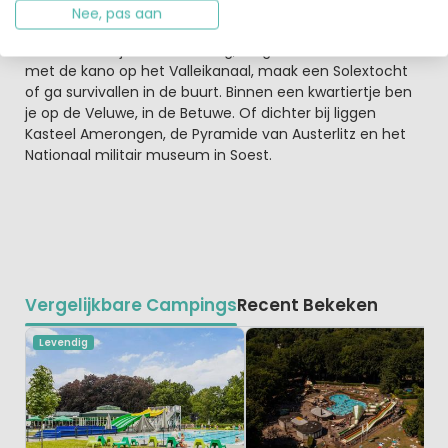
doen: Ouwehands Dierenpark natuurlijk, met de bekende
Nee, pas aan
reuzenpanda's. Bezoek de historische plekken van de
Grebbelinie bij de Grebbeberg, Of ga lekker Outdoor- en
met de kano op het Valleikanaal, maak een Solextocht
of ga survivallen in de buurt. Binnen een kwartiertje ben
je op de Veluwe, in de Betuwe. Of dichter bij liggen
Kasteel Amerongen, de Pyramide van Austerlitz en het
Nationaal militair museum in Soest.
Vergelijkbare Campings
Recent Bekeken
Levendig