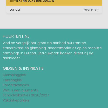
EXTRA LUXE BUNGALOW
EXTRA LUXE BUNGALOW
Landal
Meer info »
HUURTENT.NL
Vind en vergelijk het grootste aanbod huurtenten,
stacaravans en glamping-accommodaties op de mooiste
campings in Europa. Betrouwbaar boeken direct bij de
aanbieder.
GIDSEN & INSPIRATIE
Glampinggids
Tentengids
Stacaravangids
Wat is een huurtent?
Schoolvakanties 2026/2027
Vakantieparken