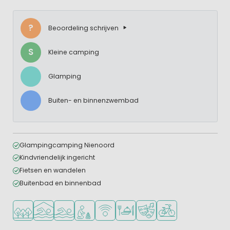
?
Beoordeling schrijven
S
Kleine camping
Glamping
Buiten- en binnenzwembad
Glampingcamping Nienoord
Kindvriendelijk ingericht
Fietsen en wandelen
Buitenbad en binnenbad
Ligt in een bosrijke omgeving
Overdekt zwembad
Openlucht zwembad
Aanbevolen voor jonge kinderen
WiFi beschikbaar
Restaurant of pizzeria
Animatieprogramma
Fietsverhuur