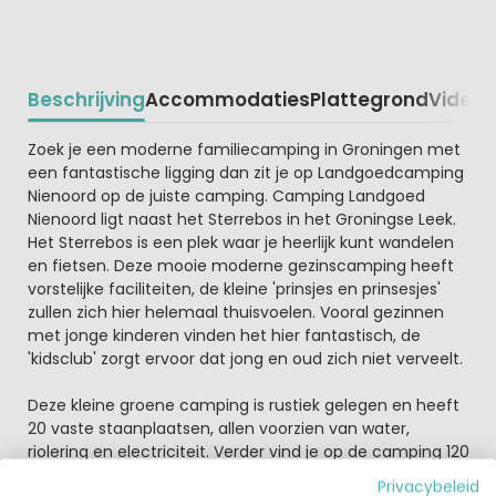
Beschrijving
Accommodaties
Plattegrond
Video
K
Beschrijving
Zoek je een moderne familiecamping in Groningen met
een fantastische ligging dan zit je op Landgoedcamping
Nienoord op de juiste camping. Camping Landgoed
Nienoord ligt naast het Sterrebos in het Groningse Leek.
Het Sterrebos is een plek waar je heerlijk kunt wandelen
en fietsen. Deze mooie moderne gezinscamping heeft
vorstelijke faciliteiten, de kleine 'prinsjes en prinsesjes'
zullen zich hier helemaal thuisvoelen. Vooral gezinnen
met jonge kinderen vinden het hier fantastisch, de
'kidsclub' zorgt ervoor dat jong en oud zich niet verveelt.
Deze kleine groene camping is rustiek gelegen en heeft
20 vaste staanplaatsen, allen voorzien van water,
riolering en electriciteit. Verder vind je op de camping 120
tourplaatsen, voorzien van electriciteit en gedeeltelijk
Privacybeleid