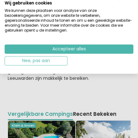
voorzien van water en vuilwaterafvoer. In het
Wij gebruiken cookies
sanitairgebouw vind je warme douches en aparte
We kunnen deze plaatsen voor analyse van onze
wascabines voor dames en heren. Voor minder-validen
bezoekersgegevens, om onze website te verbeteren,
zijn er voorzieningen aangepast. Campers zijn ook
gepersonaliseerde inhoud te tonen en om u een geweldige website-
ervaring te bieden. Voor meer informatie over de cookies die we
welkom, hier is een speciale waterstortplaats en
gebruiken opent u de instellingen.
waterbijvulplaats aanwezig.
Landgoedcamping Nienoord vormt de ideale uitvalsbasis
Accepteer alles
om de omgeving van Leek en het noorden van
Nederland, o.a. de provincies Groningen en Friesland te
Nee, pas aan
verkennen. In slechts 15 minuten rijden ben je in de
gezellige stad Groningen en steden als Assen en
Leeuwarden zijn makkelijk te bereiken.
Vergelijkbare Campings
Recent Bekeken
Klein & Groen