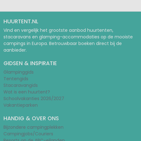
HUURTENT.NL
Vind en vergelijk het grootste aanbod huurtenten,
stacaravans en glamping-accommodaties op de mooiste
campings in Europa. Betrouwbaar boeken direct bij de
aanbieder.
GIDSEN & INSPIRATIE
Glampinggids
Tentengids
Stacaravangids
Wat is een huurtent?
Schoolvakanties 2026/2027
Vakantieparken
HANDIG & OVER ONS
Bijzondere campingplekken
Campingjobs/Couriers
Resorts op de ABC-eilanden