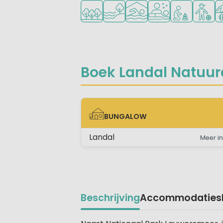
Ligt in een bosrijke omgeving
Ligt bij het water
Overdekt zwembad
Wellnessfaciliteite
Aanbevolen v
Aanbevo
Ve
Boek Landal Natuur
BUNGALOW
BUNGALOW
Landal
Meer in
Beschrijving
Accommodaties