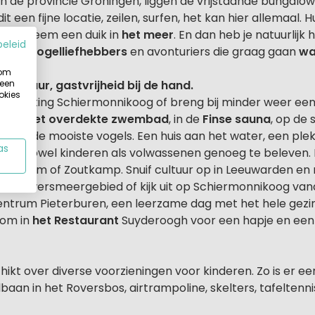
n de provincie Groningen, liggen de vrijstaande bungalo
dit een fijne locatie, zeilen, surfen, het kan hier allemaal
en. Of neem een duik in
het meer
. En dan heb je natuurlij
beleid
k voor
vogelliefhebbers
en avonturiers die graag gaan
wa
 om
 een
 natuur, gastvrijheid bij de hand.
okies
vaar richting Schiermonnikoog of breng bij minder weer e
je in
het overdekte zwembad
, in de
Finse sauna
, op de 
ot je de mooiste vogels. Een huis aan het water, een ple
as
voor zowel kinderen als volwassenen genoeg te beleven
m, Kollum of Zoutkamp. Snuif cultuur op in Leeuwarden en
het Lauwersmeergebied of kijk uit op Schiermonnikoog va
trum Pieterburen, een leerzame dag met het hele gezin.
kom in
het Restaurant
Suyderoogh voor een hapje en een 
kt over diverse voorzieningen voor kinderen. Zo is er e
baan in het Roversbos, airtrampoline, skelters, tafeltenni