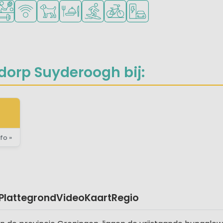
n
oor jonge kinderen
len voor tieners
el mogelijkheden om te sporten
WiFi beschikbaar
Huisdieren toegestaan
Restaurant of pizzeria
Watersportfaciliteiten
Fietsverhuur
Laadpaal elektrische au
dorp Suyderoogh bij:
fo »
Plattegrond
Video
Kaart
Regio