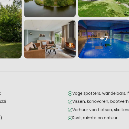
+7
k
Vogelspotters, wandelaars, 
zzi
Vissen, kanovaren, bootver
Verhuur van fietsen, skelters
l)
Rust, ruimte en natuur