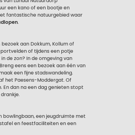
ws van Landal Natuurdorp
. Huur een kano of een bootje en
k het fantastische natuurgebied waar
dlopen
.
en bezoek aan Dokkum, Kollum of
sportvelden of tijdens een potje
k in de zon? In de omgeving van
. Breng eens een bezoek aan één van
 maak een fijne stadswandeling.
naf het Paesens-Moddergat. Of
 En dan na een dag genieten stopt
drankje.
en bowlingbaan, een jeugdruimte met
stafel en feestfaciliteiten en een