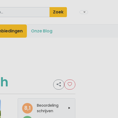
Zoek
nbiedingen
Onze Blog
gh
Beoordeling
8,1
schrijven