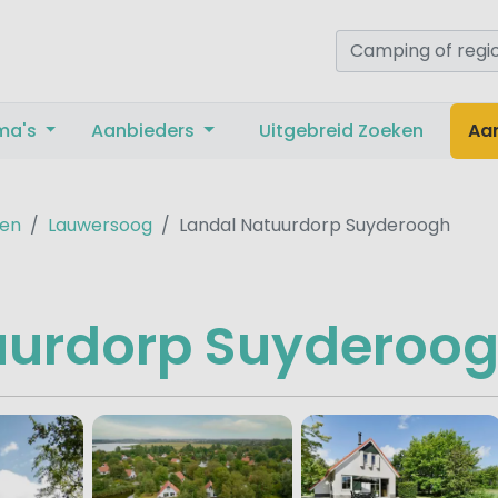
ma's
Aanbieders
Uitgebreid Zoeken
Aa
gen
Lauwersoog
Landal Natuurdorp Suyderoogh
uurdorp Suyderoo