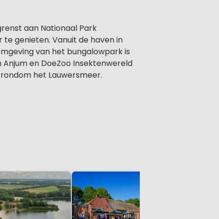
grenst aan Nationaal Park
 te genieten. Vanuit de haven in
omgeving van het bungalowpark is
 in Anjum en DoeZoo Insektenwereld
ied rondom het Lauwersmeer.
Klein & Gr
De Bree
Groningen