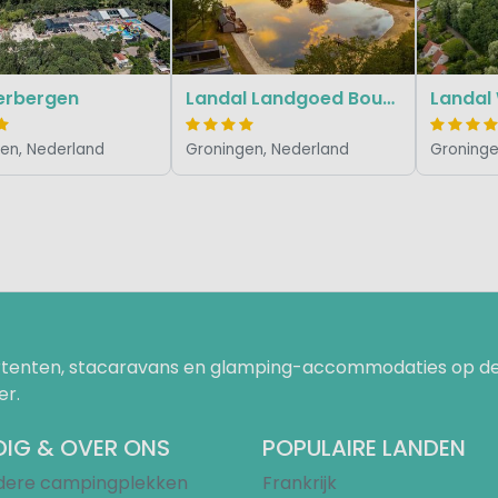
rbergen
Landal Landgoed Bourtange
Landal
en, Nederland
Groningen, Nederland
Groninge
uurtenten, stacaravans en glamping-accommodaties op de
er.
IG & OVER ONS
POPULAIRE LANDEN
ndere campingplekken
Frankrijk