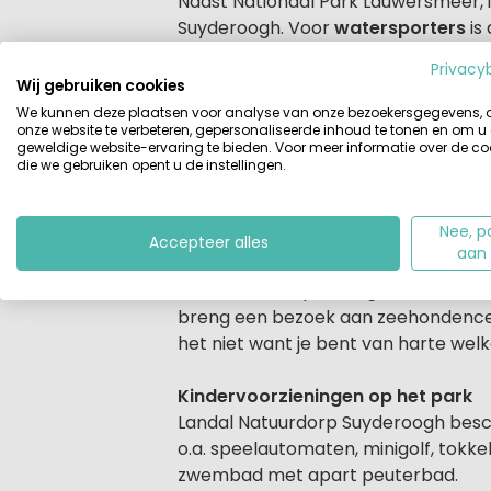
Beschrijving
Naast Nationaal Park Lauwersmeer, i
Suyderoogh. Voor
watersporters
is 
vergeet je vishengel niet in te pakk
Privacy
je vakantie viert, een geweldige ple
Wij gebruiken cookies
We kunnen deze plaatsen voor analyse van onze bezoekersgegevens,
onze website te verbeteren, gepersonaliseerde inhoud te tonen en om u
Op Landal Suyderoogh heb je water,
geweldige website-ervaring te bieden. Voor meer informatie over de co
Er is veel te doen in de omgeving: 
die we gebruiken opent u de instellingen.
Zoutkamp. Op het park zelf ontspan 
midgetgolf. En op een zonnige dag sp
Nee, p
Landal Natuurdorp Suyderoogh valt 
Accepteer alles
aan
de gezellige plaatsjes Anjum, Dokku
Geniet van de prachtige natuur in 
breng een bezoek aan zeehondencen
het niet want je bent van harte wel
Kindervoorzieningen op het park
Landal Natuurdorp Suyderoogh beschi
o.a. speelautomaten, minigolf, tokkel
zwembad met apart peuterbad.