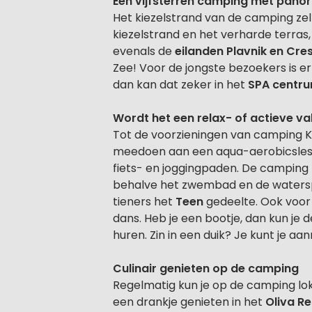
Een vijfsterren camping met panor
Het kiezelstrand van de camping zel
kiezelstrand en het verharde terras,
evenals de
eilanden Plavnik en Cre
Zee! Voor de jongste bezoekers is 
dan kan dat zeker in het
SPA centr
Wordt het een relax- of actieve va
Tot de voorzieningen van camping Krk
meedoen aan een aqua-aerobicsles, 
fiets- en joggingpaden. De camping 
behalve het zwembad en de waterspe
tieners het
Teen
gedeelte. Ook voor
dans. Heb je een bootje, dan kun je
huren. Zin in een duik? Je kunt je aa
Culinair genieten op de camping
Regelmatig kun je op de camping loka
een drankje genieten in het
Oliva R