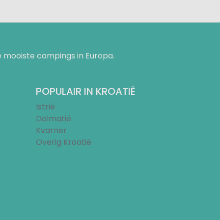
 mooiste campings in Europa.
POPULAIR IN KROATIË
Istrië
Dalmatië
Kvarner
Overig Kroatië