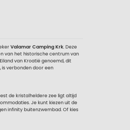
zeker
Valamar Camping Krk
. Deze
en van het historische centrum van
 Eiland van Kroatië genoemd, dit
t, is verbonden door een
iest de kristalheldere zee ligt altijd
ommodaties. Je kunt kiezen uit de
en infinity buitenzwembad. Of kies