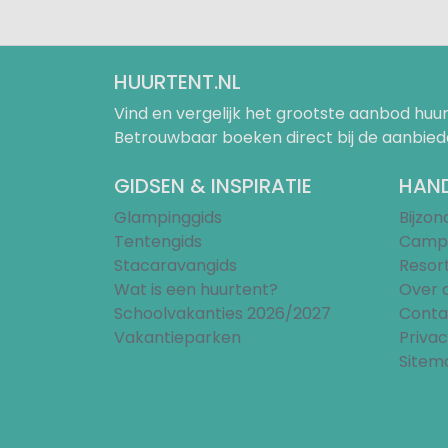
HUURTENT.NL
Vind en vergelijk het grootste aanbod h
Betrouwbaar boeken direct bij de aanbied
GIDSEN & INSPIRATIE
HAND
Glampinggids
Bijzo
Tentengids
Campi
Stacaravangids
Resor
Wat is een huurtent?
Over 
Schoolvakanties 2026/2027
Conta
Vakantieparken
Privac
Sitem