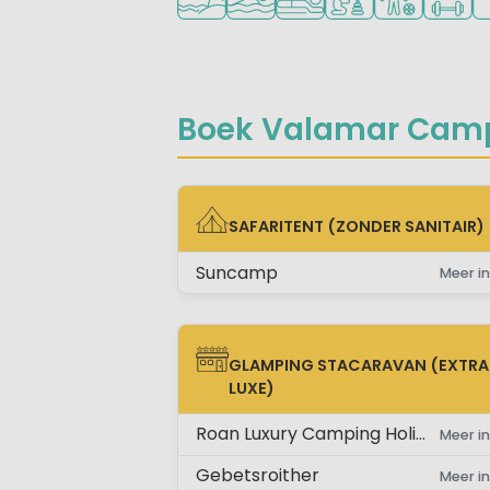
Boek Valamar Campi
SAFARITENT (ZONDER SANITAIR)
SAFARITENT (ZONDER SANITAIR)
Suncamp
Meer in
GLAMPING STACARAVAN (EXTRA
GLAMPING STACARAVAN (EXTRA LUX
LUXE)
Roan Luxury Camping Holidays
Meer in
Gebetsroither
Meer in