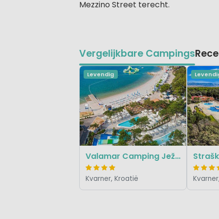
Mezzino Street terecht.
Vergelijkbare Campings
Rece
Levendig
Levendi
Valamar Camping Ježevac
Straš
Kvarner, Kroatië
Kvarner