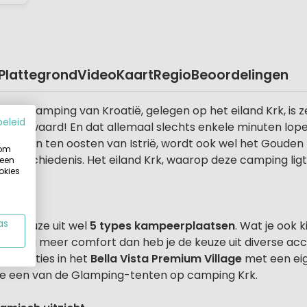
Plattegrond
Video
Kaart
Regio
Beoordelingen
sche camping van Kroatië, gelegen op het eiland Krk, is 
beleid
 dwars waard! En dat allemaal slechts enkele minuten lop
Kvarner en ten oosten van Istrië, wordt ook wel het Gouden
 om
ar geschiedenis. Het eiland Krk, waarop deze camping lig
 een
okies
as
de keuze uit wel
5 types kampeerplaatsen
. Wat je ook k
oor nog meer comfort dan heb je de keuze uit diverse acc
modaties in het
Bella Vista Premium Village
met een eig
k je een van de Glamping-tenten op camping Krk.