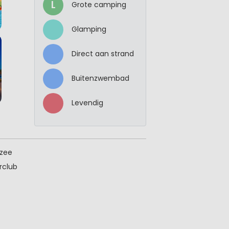
L
Grote camping
Glamping
Direct aan strand
Buitenzwembad
Levendig
 zee
rclub
he auto
in