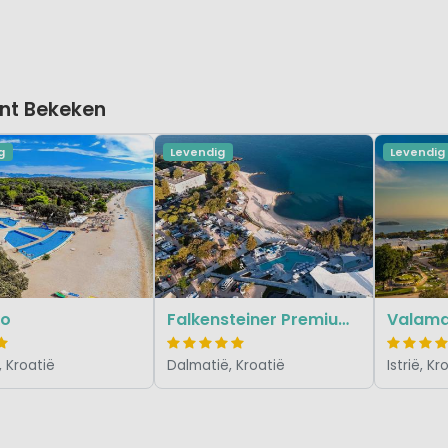
nt Bekeken
g
Levendig
Levendig
ko
Falkensteiner Premium Camping Zadar
Valama
, Kroatië
Dalmatië, Kroatië
Istrië, Kr