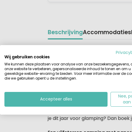
Beschrijving
Accommodaties
Beschrijving
De meest kindvriendelijke en ecologi
Privacy
camping is zijn 5 sterren dubbel en
Wij gebruiken cookies
Krk. Het eiland Krk, in de baai van 
We kunnen deze plaatsen voor analyse van onze bezoekersgegevens,
vanwege de prachtige kustlijn en ha
onze website te verbeteren, gepersonaliseerde inhoud te tonen en om u
geweldige website-ervaring te bieden. Voor meer informatie over de co
brugovergang met het vaste land.
die we gebruiken opent u de instellingen.
Glampen op Krk
Nee, p
Op het Valamar Camping Krk heb je 
Accepteer alles
aan
op een steenworp afstand. Kies je v
Camping Home types of voor accom
je dit jaar voor glamping? Dan boe