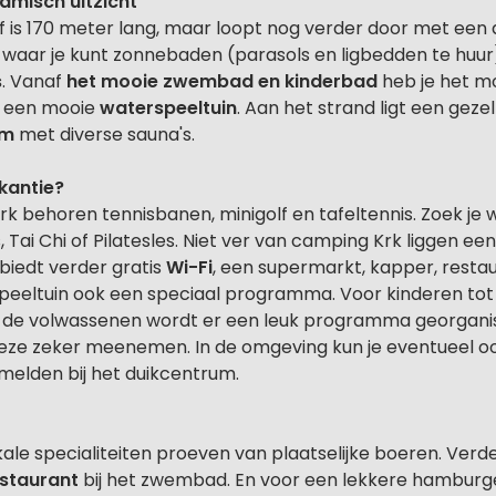
amisch uitzicht
f is 170 meter lang, maar loopt nog verder door met een 
 waar je kunt zonnebaden (parasols en ligbedden te huur),
s
. Vanaf
het mooie zwembad en kinderbad
heb je het mo
er een mooie
waterspeeltuin
. Aan het strand ligt een geze
um
met diverse sauna's.
kantie?
 behoren tennisbanen, minigolf en tafeltennis. Zoek je w
Tai Chi of Pilatesles. Niet ver van camping Krk liggen 
biedt verder gratis
Wi-Fi
, een supermarkt, kapper, restau
eltuin ook een speciaal programma. Voor kinderen tot 12
 de volwassenen wordt er een leuk programma georganise
 deze zeker meenemen. In de omgeving kun je eventueel oo
nmelden bij het duikcentrum.
le specialiteiten proeven van plaatselijke boeren. Verde
estaurant
bij het zwembad. En voor een lekkere hamburge