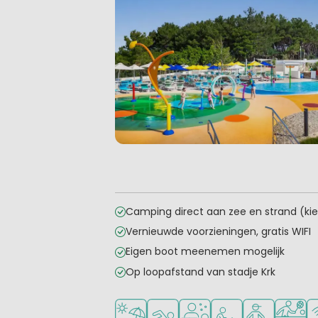
Camping direct aan zee en strand (kie
Vernieuwde voorzieningen, gratis WIFI
Eigen boot meenemen mogelijk
Op loopafstand van stadje Krk
Ligt bij strand en zee
Openlucht zwembad
Wellnessfaciliteiten
Aanbevolen voor j
Aanbevolen v
Veel mo
Wi