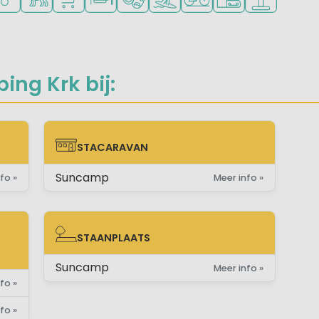
ng Krk bij:
STACARAVAN
STACARAVAN
Suncamp
fo »
Meer info »
STAANPLAATS
E)
STAANPLAATS
Suncamp
Meer info »
fo »
fo »