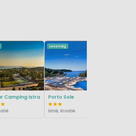
Levendig
Levendig
Zelena 
Istrië, Kro
r Camping Istra
Porto Sole
oatië
Istrië, Kroatië