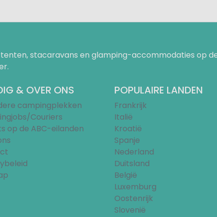
uurtenten, stacaravans en glamping-accommodaties op de
er.
IG & OVER ONS
POPULAIRE LANDEN
ndere campingplekken
Frankrijk
ngjobs/Couriers
Italië
ts op de ABC-eilanden
Kroatië
ons
Spanje
ct
Nederland
ybeleid
Duitsland
ap
België
Luxemburg
Oostenrijk
Slovenië