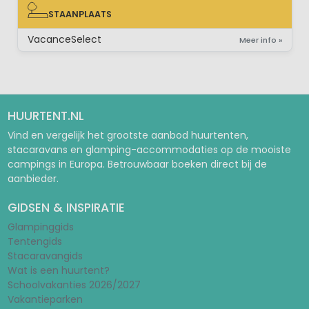
STAANPLAATS
STAANPLAATS
VacanceSelect
Meer info »
HUURTENT.NL
Vind en vergelijk het grootste aanbod huurtenten,
stacaravans en glamping-accommodaties op de mooiste
campings in Europa. Betrouwbaar boeken direct bij de
aanbieder.
GIDSEN & INSPIRATIE
Glampinggids
Tentengids
Stacaravangids
Wat is een huurtent?
Schoolvakanties 2026/2027
Vakantieparken