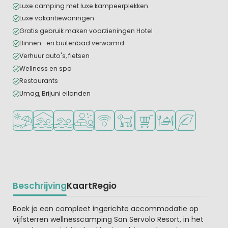
Luxe camping met luxe kampeerplekken
Luxe vakantiewoningen
Gratis gebruik maken voorzieningen Hotel
Binnen- en buitenbad verwarmd
Verhuur auto's, fietsen
Wellness en spa
Restaurants
Umag, Brijuni eilanden
Ligt bij strand en zee
Overdekt zwembad
Openlucht zwembad
Wellnessfaciliteiten
WiFi beschikbaar
Huisdieren toegestaan
Campingwinkel/Supermar
Restaurant of pizzer
Groene ligging
Beschrijving
Kaart
Regio
Beschrijving
Boek je een compleet ingerichte accommodatie op
vijfsterren wellnesscamping San Servolo Resort, in het