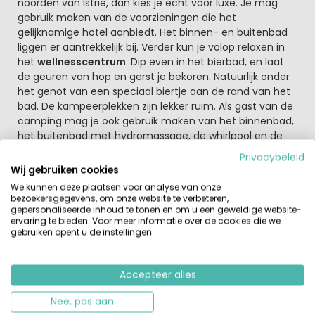
noorden van Istrië, dan kies je echt voor luxe. Je mag
gebruik maken van de voorzieningen die het
gelijknamige hotel aanbiedt. Het binnen- en buitenbad
liggen er aantrekkelijk bij. Verder kun je volop relaxen in
het
wellnesscentrum
. Dip even in het bierbad, en laat
de geuren van hop en gerst je bekoren. Natuurlijk onder
het genot van een speciaal biertje aan de rand van het
bad. De kampeerplekken zijn lekker ruim. Als gast van de
camping mag je ook gebruik maken van het binnenbad,
het buitenbad met hydromassage, de whirlpool en de
sauna's. (enkel voor volwassenen 16+). Het sanitair op de
Privacybeleid
camping is zeer luxe, gekoeld in de zomer en verwarmd
Wij gebruiken cookies
in de winter. Verder zijn honden op de camping welkom.
We kunnen deze plaatsen voor analyse van onze
bezoekersgegevens, om onze website te verbeteren,
Een verwarmd binnenbad en buitenbad met terras
gepersonaliseerde inhoud te tonen en om u een geweldige website-
ervaring te bieden. Voor meer informatie over de cookies die we
Dit vakantieresort heeft een
verwarmd binnenbad
en
gebruiken opent u de instellingen.
verwarmd buitenbad met ontspannende jetstream.
Rondom het zwembad staan comfortabele ligstoelen,
dus vergeet je boek niet. Vanaf het binnenbad heb je
Accepteer alles
door de grote ramen een fantastische blik op de
omgeving. Verder kun je op dit Resort genieten van een
Nee, pas aan
lekker hapje en drankje in het gezellige restaurant.