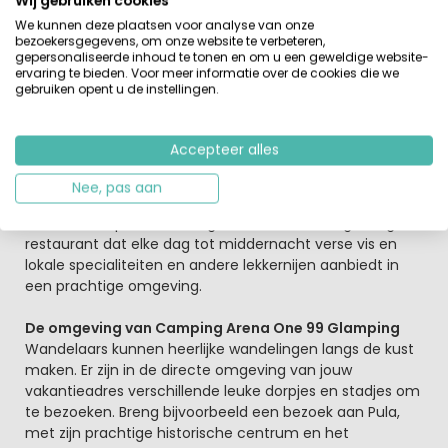
Wij gebruiken cookies
De kinderen zullen zich hier niet snel vervelen
We kunnen deze plaatsen voor analyse van onze
De kinderclub op camping Arena One 99 Glamping
bezoekersgegevens, om onze website te verbeteren,
verzorgt elke dag met name in het hoogseizoen wel
gepersonaliseerde inhoud te tonen en om u een geweldige website-
ervaring te bieden. Voor meer informatie over de cookies die we
leuke activiteiten, zoals de Science,- Pirates,- Circus,- of
gebruiken opent u de instellingen.
Scout Day. Voor tieners is er ook een uitdagend
programma met One 4 Teens. De jongeren hebben hun
eigen tent, met spelletjes, een PS4 en aangrenzende
Accepteer alles
volleybal- en voetbalvelden. Voor de snelle hapjes en
drankjes zijn er de grote strand- en juicebars, die
Nee, pas aan
behalve heerlijke koffie, cocktails en smoothies ook
snacks verkopen. Voor de grote trek is er een gezellig
restaurant dat elke dag tot middernacht verse vis en
lokale specialiteiten en andere lekkernijen aanbiedt in
een prachtige omgeving.
De omgeving van Camping Arena One 99 Glamping
Wandelaars kunnen heerlijke wandelingen langs de kust
maken. Er zijn in de directe omgeving van jouw
vakantieadres verschillende leuke dorpjes en stadjes om
te bezoeken. Breng bijvoorbeeld een bezoek aan Pula,
met zijn prachtige historische centrum en het