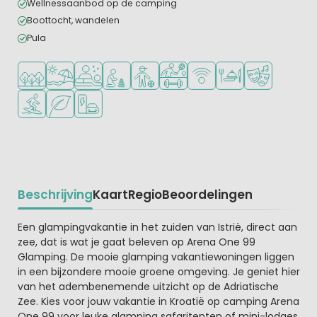
Wellnessaanbod op de camping
Boottocht, wandelen
Pula
Ligt in een bosrijke omgeving
Ligt bij strand en zee
Wellnessfaciliteiten
Aanbevolen voor jonge kinderen
Aanbevolen voor tieners
Veel mogelijkheden om te spor
WiFi beschikbaar
Restaurant of pizzer
Animatieprog
Watersportfaciliteiten
Groene ligging
Laadpaal elektrische auto
Beschrijving
Kaart
Regio
Beoordelingen
Beschrijving
Een glampingvakantie in het zuiden van Istrië, direct aan
zee, dat is wat je gaat beleven op Arena One 99
Glamping. De mooie glamping vakantiewoningen liggen
in een bijzondere mooie groene omgeving. Je geniet hier
van het adembenemende uitzicht op de Adriatische
Zee. Kies voor jouw vakantie in Kroatië op camping Arena
One 99 voor leuke glamping safaritenten of mini-lodges