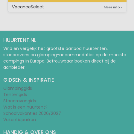
SAFARI-LODGETENT (MET SANITAIR)
VacanceSelect
Meer info »
HUURTENT.NL
Vind en vergelijk het grootste aanbod huurtenten,
stacaravans en glamping-accommodaties op de mooiste
campings in Europa. Betrouwbaar boeken direct bij de
aanbieder.
GIDSEN & INSPIRATIE
Glampinggids
Tentengids
Stacaravangids
Wat is een huurtent?
Schoolvakanties 2026/2027
Vakantieparken
HANDIG & OVER ONS