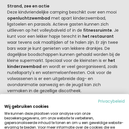
Strand, zee en actie
Deze kindvriendelijke camping beschikt over een mooi
openluchtzwembad
met apart kinderzwembad,
ligstoelen en parasols. Actieve gasten kunnen zich
uitlieven op het volleybalveld of in de
fitnessruimte
. Je
kunt voor een lekker hapje terecht in
het restaurant
waar tevens ook maaltijden af te halen zijn. Er zijn twee
bars waar je kunt genieten van lekkere drankjes. De
dagelijkse boodschappen kunnen gehaald worden bij de
kleine supermarkt. Speciaal voor de kleinsten is er
het
kinderzwembad
en wordt er veel georganiseerd, zoals
nutellaparty's en watermeloenfeesten. Ook voor de
volwassenen is er een uitgebreide dag- en
avondanimatie aanwezig en de jeugd kan zich
vermaken in de gezellige discotheek.
Privacybeleid
Ontdek de Po-delta eens op de fiets
Wij gebruiken cookies
Camping Rosapineta Sud ligt middenin de groene Po-
We kunnen deze plaatsen voor analyse van onze
delta, een gebied dat ook op de fiets te ontdekken is. Je
bezoekersgegevens, om onze website te verbeteren,
kunt eventueel fietsen huren op de camping. In de
gepersonaliseerde inhoud te tonen en om u een geweldige website-
directe omgeving liggen diverse steden en stadjes die
ervaring te bieden. Voor meer informatie over de cookies die we