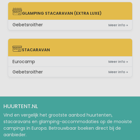
GLAMPING STACARAVAN (EXTRA LUXE)
GLAMPING STACARAVAN (EXTRA LUXE)
Gebetsroither
Meer info »
STACARAVAN
STACARAVAN
Eurocamp
Meer info »
Gebetsroither
Meer info »
HUURTENT.NL
Vind en vergelijk het grootste aanbod huurtenten,
stacaravans en glamping-accommodaties op de mooiste
campings in Europa. Betrouwbaar boeken direct bij de
aanbieder.