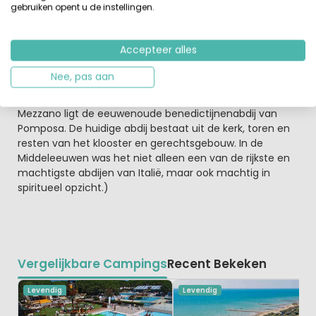
gebruiken opent u de instellingen.
een bezoek zeker waard zijn. Denk hierbij aan Rovigo
(Kerk Santa Maria del Soccorso), Chioggia (vissersplaats
wat uiterlijk betreft lijkt het op Venetië), Venetië, Verona
Accepteer alles
(bezoek de opera), Treviso( stadwallen uit de 15e eeuw),
Padua (historisch rijke stad) en Pomposa. Abdij van
Nee, pas aan
Pomposa: In het hart van de Podelta, tussen het
hertogelijk jachtgebied Mesola en het natuurpark
Mezzano ligt de eeuwenoude benedictijnenabdij van
Pomposa. De huidige abdij bestaat uit de kerk, toren en
resten van het klooster en gerechtsgebouw. In de
Middeleeuwen was het niet alleen een van de rijkste en
machtigste abdijen van Italië, maar ook machtig in
spiritueel opzicht.)
Vergelijkbare Campings
Recent Bekeken
Levendig
Levendig