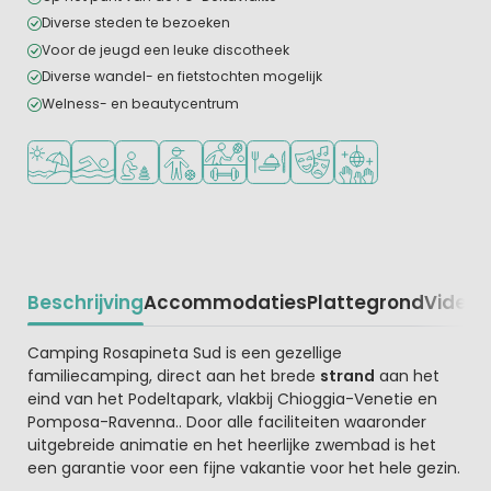
Diverse steden te bezoeken
Voor de jeugd een leuke discotheek
Diverse wandel- en fietstochten mogelijk
Welness- en beautycentrum
Ligt bij strand en zee
Openlucht zwembad
Aanbevolen voor jonge kinderen
Aanbevolen voor tieners
Veel mogelijkheden om te sporten
Restaurant of pizzeria
Animatieprogramma
Discotheek
Beschrijving
Accommodaties
Plattegrond
Video
K
Beschrijving
Camping Rosapineta Sud is een gezellige
familiecamping, direct aan het brede
strand
aan het
eind van het Podeltapark, vlakbij Chioggia-Venetie en
Pomposa-Ravenna.. Door alle faciliteiten waaronder
uitgebreide animatie en het heerlijke zwembad is het
een garantie voor een fijne vakantie voor het hele gezin.