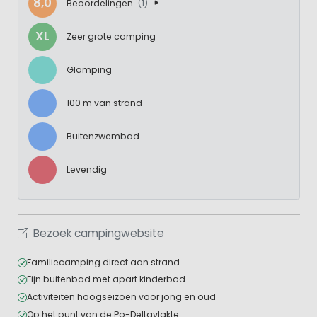
8,0
Beoordelingen
(1)
XL
Zeer grote camping
Glamping
100 m van strand
Buitenzwembad
Levendig
Bezoek campingwebsite
Familiecamping direct aan strand
Fijn buitenbad met apart kinderbad
Activiteiten hoogseizoen voor jong en oud
Op het punt van de Po-Deltavlakte