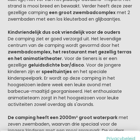
strand is mooi breed en bewaakt. Verder heeft deze zeer
gezellige camping
een groot zwembadcomplex
met 2
zwembaden met een los kleuterbad en glijbaantjes.
Kindvriendelijk dus ook vriendelijk voor de ouders
De camping ziet er goed verzorgd uit. Het levendige
centrum van de camping wordt gevormd door het
zwembadcomplex, het restaurant met gezellig terras
en het animatietheater.
Voor de tieners is er een
gezellige
geluidsdichte bar/disco
. Voor de jongere
kinderen zijn er
speeltuintjes
en het speciale
kinderspeelpark. Er wordt op deze camping in het
hoogseizoen iedere week een leuke avond met
barbecue-maaltijd georganiseerd. Het enthousiaste
animatieteam zorgt in het hoogseizoen voor leuke
activiteiten zowel overdag als s'avonds.
De camping heeft een 2000m² groot waterpark
met
zeven zwembaden, waarvan drie speciaal voor de
jongere kinderen met een mooi spraypark. De ouders
kunnen helemaal Zenn worden in het centraal gelegen
Privacybeleid