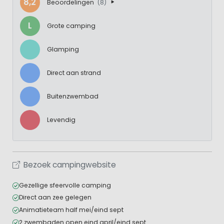
8,2
Beoordelingen
(8)
L
Grote camping
Glamping
Direct aan strand
Buitenzwembad
Levendig
Bezoek campingwebsite
Gezellige sfeervolle camping
Direct aan zee gelegen
Animatieteam half mei/eind sept
2 zwembaden open eind april/eind sept