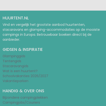
HUURTENT.NL
Vind en vergelijk het grootste aanbod huurtenten,
stacaravans en glamping-accommodaties op de mooiste
campings in Europa. Betrouwbaar boeken direct bij de
aanbieder.
GIDSEN & INSPIRATIE
Glampinggids
Tentengids
Stacaravangids
Wat is een huurtent?
Schoolvakanties 2026/2027
Vakantieparken
HANDIG & OVER ONS
Bijzondere campingplekken
Campingjobs/Couriers