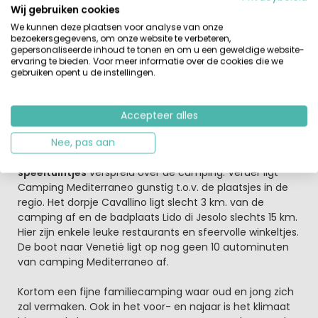
lagoonbad met Jacuzzi of juist fit in het semi-Olympic
Wij gebruiken cookies
zwembad of in het fitnessbad. Om het
We kunnen deze plaatsen voor analyse van onze
zwembadcomplex heen staan ligstoelen en
bezoekersgegevens, om onze website te verbeteren,
gepersonaliseerde inhoud te tonen en om u een geweldige website-
zonneschermen.
ervaring te bieden. Voor meer informatie over de cookies die we
gebruiken opent u de instellingen.
Gaan we naar zee of wordt het het zwembad?
De ligging aan de Venetiaanse kust en het fijne brede
zandstrand maakt deze camping een topcamping voor
Accepteer alles
jonge gezinnen. In het hoogseizoen worden er leuke
activiteiten georganiseerd voor alle leeftijden. De
Nee, pas aan
jongste bezoekers vermaken zich zeker in de leuke
speeltuintjes
verspreid over de camping. Verder ligt
Camping Mediterraneo gunstig t.o.v. de plaatsjes in de
regio. Het dorpje Cavallino ligt slecht 3 km. van de
camping af en de badplaats Lido di Jesolo slechts 15 km.
Hier zijn enkele leuke restaurants en sfeervolle winkeltjes.
De boot naar Venetië ligt op nog geen 10 autominuten
van camping Mediterraneo af.
Kortom een fijne familiecamping waar oud en jong zich
zal vermaken. Ook in het voor- en najaar is het klimaat