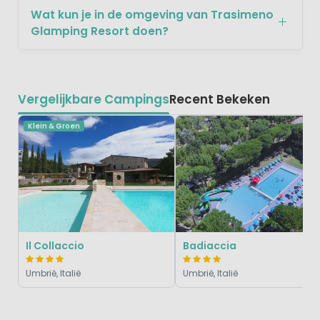
Wat kun je in de omgeving van Trasimeno
Glamping Resort doen?
Vergelijkbare Campings
Recent Bekeken
Klein & Groen
Il Collaccio
Badiaccia
Umbrië, Italië
Umbrië, Italië