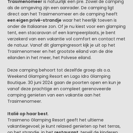
Trasimenomeer
is natuurlijk een pre. Zowel de camping
als de omgeving zijn een aanrader. De camping ligt
direct aan het Trasimenomeer en de camping heeft
een eigen privé-strandje
waar het heerlijk toeven is
onder de Italiaanse zon. Of je nu kiest voor een glamping
tent, een stacaravan of een kampeerplaats, je bent
verzekerd van een vakantie vol comfort en contact met
de natuur. Vanaf dit glampingresort kijk je uit op het
Trasimenomeer en het grootste eiland van de drie
eilanden in het meer, het Polvese eiland.
Deze camping behoort tot dezelfde groep als o.a.
Weekend Glamping Resort en Lago Idro Glamping
Boutique. 30 juni 2024 gaan de poorten open en kun je
vanaf deze prachtige en compleet gerenoveerde
camping genieten van een vakantie aan het
Trasimenomeer.
Italië op haar best
.
Trasimeno Glamping Resort geeft het ultieme
vakantiegevoel; je kunt relaxed genieten op het terras,
op het strandje, in het
restaurant
, terwijl de kinderen