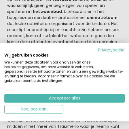
waarschijnlijk geen genoeg krijgen van spelen en
spetteren in
het zwembad
. Uiteraard is er in het
hoogseizoen een leuk en professioneel
animatieteam
dat leuke activiteiten organiseert voor de kinderen. Het
meer ligt er prachtig bij en mocht je zin hebben om per
roeiboot, kano of surfplank het water op te gaan dan
kun je deze attributen eventueel huren bij de camping.
Privacybeleid
Bezoek zeker de omliggende dorpjes en mooie steden
Wij gebruiken cookies
Ook al is het echt genieten voor de hele familie op deze
We kunnen deze plaatsen voor analyse van onze
rustige camping, een dagje op stap gaan is zeker aan te
bezoekersgegevens, om onze website te verbeteren,
gepersonaliseerde inhoud te tonen en om u een geweldige website-
raden. De omgeving is rijk aan authentieke dorpjes, wijn-
ervaring te bieden. Voor meer informatie over de cookies die we
en olijfolie-boerderijtjes. Een bezoek aan Città della Pieve
gebruiken opent u de instellingen.
en Paciano is zeker aan te raden. Deze dorpjes hebben
een prachtig uitzicht op het dal van de Valdichiana en
het Trasimenomeer. Wandel door de middeleeuwse
Accepteer alles
straatjes en geniet. Of fiets naar Castiglione del Lago,
een klein charmant plaatsje dat deels ommuurd is.
Nee, pas aan
Ook kun je met de veerboot naar één van de eilandjes
midden in het meer van Trasimeno waar je heerlijk kunt