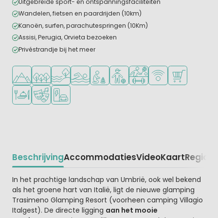
Uitgebreide sport- en ontspanningsfaciliteiten
Wandelen, fietsen en paardrijden (10km)
Kanoën, surfen, parachutespringen (10Km)
Assisi, Perugia, Orvieta bezoeken
Privéstrandje bij het meer
Ligt in de heuvels/bergen
Ligt in een bosrijke omgeving
Ligt bij het water
Openlucht zwembad
Aanbevolen voor jonge kinderen
Aanbevolen voor tieners
Veel mogelijkheden om te
WiFi beschikbaar
Campingwinke
Restaurant of pizzeria
Animatieprogramma
Laadpaal elektrische auto
Beschrijving
Accommodaties
Video
Kaart
Regio
Be
Beschrijving
In het prachtige landschap van Umbrië, ook wel bekend
als het groene hart van Italië, ligt de nieuwe glamping
Trasimeno Glamping Resort (voorheen camping Villagio
Italgest). De directe ligging
aan het mooie