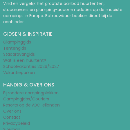
Vind en vergelijk het grootste aanbod huurtenten,
stacaravans en glamping-accommodaties op de mooiste
campings in Europa. Betrouwbaar boeken direct bij de
aanbieder.
GIDSEN & INSPIRATIE
Glampinggids
Tentengids
Stacaravangids
Wat is een huurtent?
Schoolvakanties 2026/2027
Vakantieparken
HANDIG & OVER ONS
Bijzondere campingplekken
Campingjobs/Couriers
Resorts op de ABC-eilanden
Over ons
Contact
Privacybeleid
Sitemap