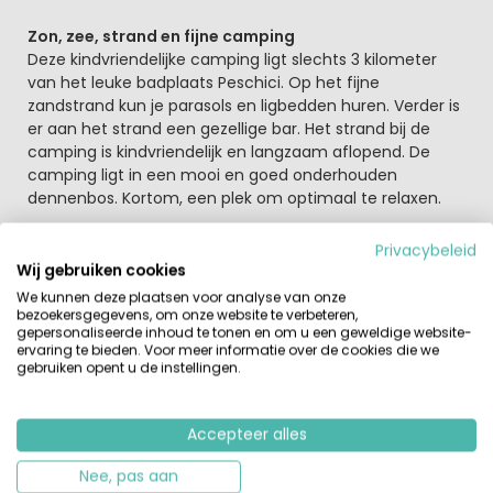
Zon, zee, strand en fijne camping
Deze kindvriendelijke camping ligt slechts 3 kilometer
van het leuke badplaats Peschici. Op het fijne
zandstrand kun je parasols en ligbedden huren. Verder is
er aan het strand een gezellige bar. Het strand bij de
camping is kindvriendelijk en langzaam aflopend. De
camping ligt in een mooi en goed onderhouden
dennenbos. Kortom, een plek om optimaal te relaxen.
En dat alles in een prachtig natuurgebied Il Gargano met
Privacybeleid
het heuvelachtig binnenland en de prachtige zand- en
Wij gebruiken cookies
rifkusten. De streek Gargano heeft een oppervlakte van
We kunnen deze plaatsen voor analyse van onze
2000 vierkante meter en is heel divers. Van
bezoekersgegevens, om onze website te verbeteren,
gepersonaliseerde inhoud te tonen en om u een geweldige website-
zandstranden tot eindeloze bossen en mooie
ervaring te bieden. Voor meer informatie over de cookies die we
middeleeuwse dorpen, waarvan Vieste en Peschici de
gebruiken opent u de instellingen.
bekendste zijn.
Baaitjes om van te dromen, witte stranden en dan ook
Accepteer alles
nog eens die azuurblauwe zee
In het lieflijke vissersplaatsje Peschici vind je witte huisjes
Nee, pas aan