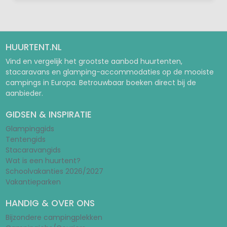
HUURTENT.NL
Vind en vergelijk het grootste aanbod huurtenten,
stacaravans en glamping-accommodaties op de mooiste
campings in Europa. Betrouwbaar boeken direct bij de
aanbieder.
GIDSEN & INSPIRATIE
Glampinggids
Tentengids
Stacaravangids
Wat is een huurtent?
Schoolvakanties 2026/2027
Vakantieparken
HANDIG & OVER ONS
Bijzondere campingplekken