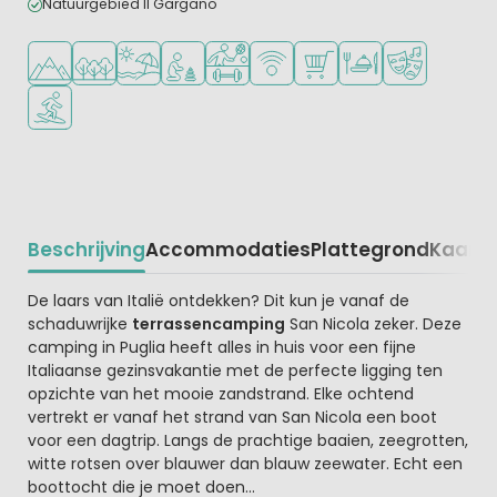
Natuurgebied Il Gargano
Ligt in de heuvels/bergen
Ligt in een bosrijke omgeving
Ligt bij strand en zee
Aanbevolen voor jonge kinderen
Veel mogelijkheden om te sporten
WiFi beschikbaar
Campingwinkel/Supermar
Restaurant of pizzer
Animatieprog
Watersportfaciliteiten
Beschrijving
Accommodaties
Plattegrond
Kaart
R
Beschrijving
De laars van Italië ontdekken? Dit kun je vanaf de
schaduwrijke
terrassencamping
San Nicola zeker. Deze
camping in Puglia heeft alles in huis voor een fijne
Italiaanse gezinsvakantie met de perfecte ligging ten
opzichte van het mooie zandstrand. Elke ochtend
vertrekt er vanaf het strand van San Nicola een boot
voor een dagtrip. Langs de prachtige baaien, zeegrotten,
witte rotsen over blauwer dan blauw zeewater. Echt een
boottocht die je moet doen...