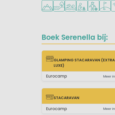
Ligt in de heuvels/bergen
Ligt bij het water
Openlucht zwembad
Aanbevolen voor j
Aanbevolen v
Golfbaa
Wi
Boek Serenella bij:
GLAMPING STACARAVAN (EXTRA
GLAMPING STACARAVAN (EXTRA LUX
LUXE)
Eurocamp
Meer in
STACARAVAN
STACARAVAN
Eurocamp
Meer in