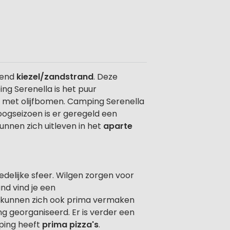
pend
kiezel/zandstrand
. Deze
ing Serenella is het puur
id met olijfbomen. Camping Serenella
oogseizoen is er geregeld een
unnen zich uitleven in het
aparte
edelijke sfeer. Wilgen zorgen voor
nd vind je een
s kunnen zich ook prima vermaken
 georganiseerd. Er is verder een
mping heeft
prima pizza's
.