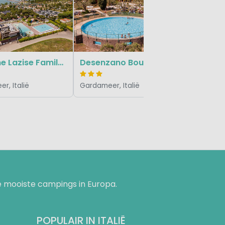
Gardameer
Le Palme Lazise Family Collection
Desenzano Boutique Resort
r, Italië
Gardameer, Italië
 mooiste campings in Europa.
POPULAIR IN ITALIË