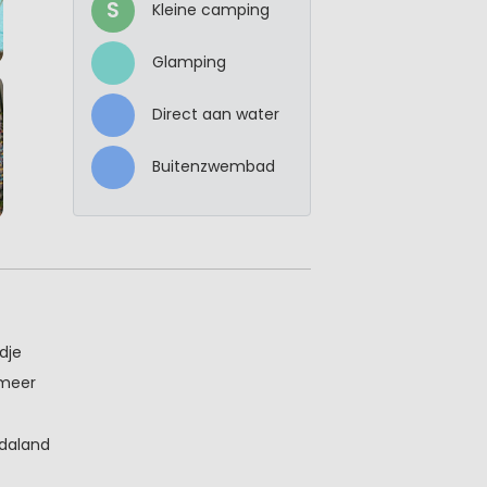
S
Kleine camping
Glamping
Direct aan water
Buitenzwembad
dje
 meer
rdaland