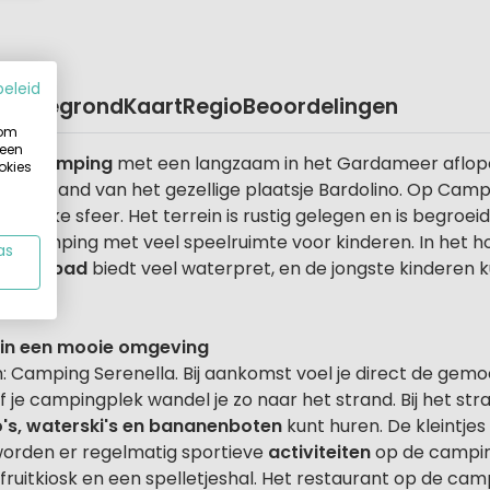
beleid
Plattegrond
Kaart
Regio
Beoordelingen
 om
 een
ijke camping
met een langzaam in het Gardameer aflo
okies
rte afstand van het gezellige plaatsje Bardolino. Op Camp
delijke sfeer. Het terrein is rustig gelegen en is begroe
iliecamping met veel speelruimte voor kinderen. In het h
as
zwembad
biedt veel waterpret, en de jongste kinderen k
es in een mooie omgeving
: Camping Serenella. Bij aankomst voel je direct de gemo
je campingplek wandel je zo naar het strand. Bij het stra
's, waterski's en bananenboten
kunt huren. De kleintje
worden er regelmatig sportieve
activiteiten
op de camping
fruitkiosk en een spelletjeshal. Het restaurant op de ca