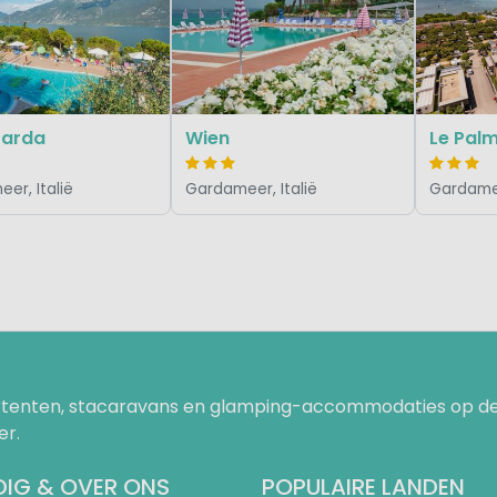
Garda
Wien
er, Italië
Gardameer, Italië
Gardamee
uurtenten, stacaravans en glamping-accommodaties op de
er.
IG & OVER ONS
POPULAIRE LANDEN