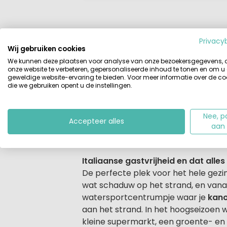
Privacy
Beschrijving
Accommodaties
Wij gebruiken cookies
We kunnen deze plaatsen voor analyse van onze bezoekersgegevens,
onze website te verbeteren, gepersonaliseerde inhoud te tonen en om u
Beschrijving
Camping Serenella is een
schaduwr
geweldige website-ervaring te bieden. Voor meer informatie over de co
die we gebruiken opent u de instellingen.
kindvriendelijke camping
ligt op ko
ontspannen en dat alles in een gemoe
is een goedverzorgde Italiaanse fam
Nee, p
Accepteer alles
activiteitenprogramma
. Het kleine
aan
kinderbadje
.
Italiaanse gastvrijheid en dat all
De perfecte plek voor het hele gezin
wat schaduw op het strand, en vanaf 
watersportcentrumpje waar je
kano
aan het strand. In het hoogseizoen 
kleine supermarkt, een groente- en 