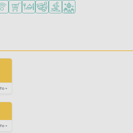
onge kinderen
oor tieners
n in de buurt
Fi beschikbaar
Campingwinkel/Supermarkt
Restaurant of pizzeria
Animatieprogramma
Watersportfaciliteiten
Discotheek
E)
fo »
fo »