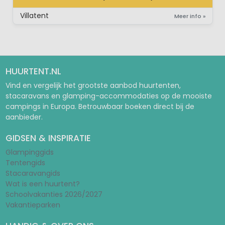
SAFARI-LODGETENT (MET SANITAIR)
Villatent
Meer info »
HUURTENT.NL
Vind en vergelijk het grootste aanbod huurtenten,
stacaravans en glamping-accommodaties op de mooiste
campings in Europa. Betrouwbaar boeken direct bij de
aanbieder.
GIDSEN & INSPIRATIE
Glampinggids
Tentengids
Stacaravangids
Wat is een huurtent?
Schoolvakanties 2026/2027
Vakantieparken