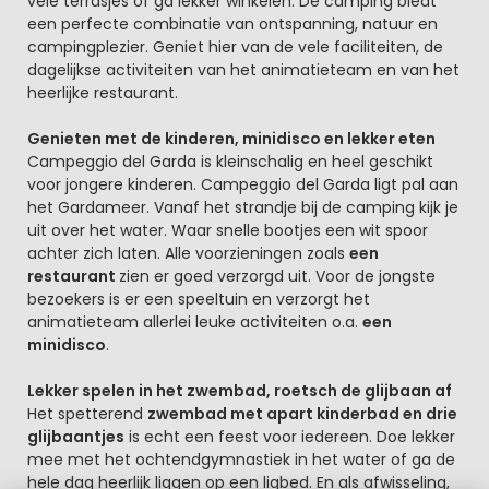
vele terrasjes of ga lekker winkelen. De camping biedt
een perfecte combinatie van ontspanning, natuur en
campingplezier. Geniet hier van de vele faciliteiten, de
dagelijkse activiteiten van het animatieteam en van het
heerlijke restaurant.
Genieten met de kinderen, minidisco en lekker eten
Campeggio del Garda is kleinschalig en heel geschikt
voor jongere kinderen. Campeggio del Garda ligt pal aan
het Gardameer. Vanaf het strandje bij de camping kijk je
uit over het water. Waar snelle bootjes een wit spoor
achter zich laten. Alle voorzieningen zoals
een
restaurant
zien er goed verzorgd uit. Voor de jongste
bezoekers is er een speeltuin en verzorgt het
animatieteam allerlei leuke activiteiten o.a.
een
minidisco
.
Lekker spelen in het zwembad, roetsch de glijbaan af
Het spetterend
zwembad met apart kinderbad en drie
glijbaantjes
is echt een feest voor iedereen. Doe lekker
mee met het ochtendgymnastiek in het water of ga de
hele dag heerlijk liggen op een ligbed. En als afwisseling,