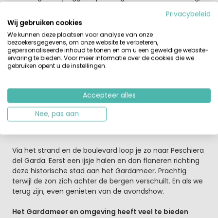
's middags heerlijk op het strand. Het animatieteam zal
Privacybeleid
ook overdag en 's avonds leuke activiteiten organiseren
Wij gebruiken cookies
voor jong en oud! Pap, doe je mee met het tafeltennis
We kunnen deze plaatsen voor analyse van onze
toernooi?
bezoekersgegevens, om onze website te verbeteren,
gepersonaliseerde inhoud te tonen en om u een geweldige website-
Gewoon thuis Italiaans eten of toch maar uit eten?
ervaring te bieden. Voor meer informatie over de cookies die we
gebruiken opent u de instellingen.
Italië staat natuurlijk bekend om haar heerlijke eten. Er is
dus geen excuus om niet een heerlijk streekgerecht op
tafel te zetten. De ingrediënten koop je gemakkelijk en
Accepteer alles
supervers op één van de lokale marktjes. Even geen zin
om te koken? Trakteer jezelf dan op een gezellig
Nee, pas aan
avondje uit in Peschiera del Garda. Maar het eten op de
camping zelf is ook verrukkelijk….Buon appetito!
Via het strand en de boulevard loop je zo naar Peschiera
del Garda. Eerst een ijsje halen en dan flaneren richting
deze historische stad aan het Gardameer. Prachtig
terwijl de zon zich achter de bergen verschuilt. En als we
terug zijn, even genieten van de avondshow.
Het Gardameer en omgeving heeft veel te bieden