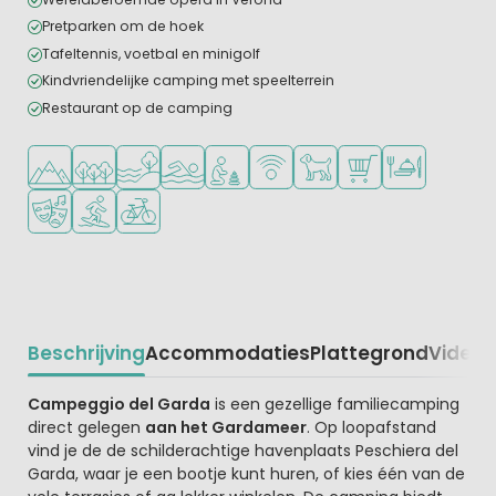
Pretparken om de hoek
Tafeltennis, voetbal en minigolf
Kindvriendelijke camping met speelterrein
Restaurant op de camping
Ligt in de heuvels/bergen
Ligt in een bosrijke omgeving
Ligt bij het water
Openlucht zwembad
Aanbevolen voor jonge kinderen
WiFi beschikbaar
Huisdieren toegestaan
Campingwinkel/Sup
Restaurant of p
Animatieprogramma
Watersportfaciliteiten
Fietsverhuur
Beschrijving
Accommodaties
Plattegrond
Video
K
Beschrijving
Campeggio del Garda
is een gezellige familiecamping
direct gelegen
aan het Gardameer
. Op loopafstand
vind je de de schilderachtige havenplaats Peschiera del
Garda, waar je een bootje kunt huren, of kies één van de