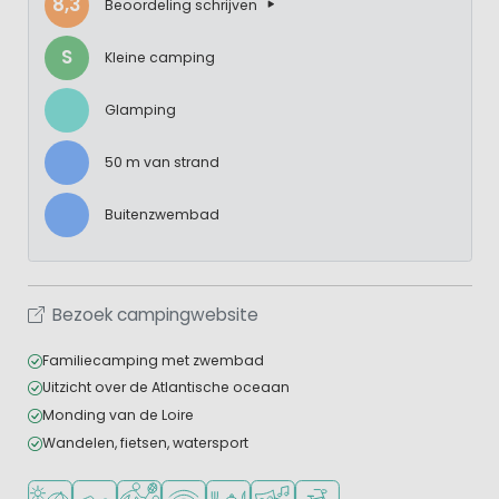
8,3
Beoordeling schrijven
S
Kleine camping
Glamping
50 m van strand
Buitenzwembad
Bezoek campingwebsite
Familiecamping met zwembad
Uitzicht over de Atlantische oceaan
Monding van de Loire
Wandelen, fietsen, watersport
Ligt bij strand en zee
Openlucht zwembad
Veel mogelijkheden om te sporten
WiFi beschikbaar
Restaurant of pizzeria
Animatieprogramma
Fietsverhuur