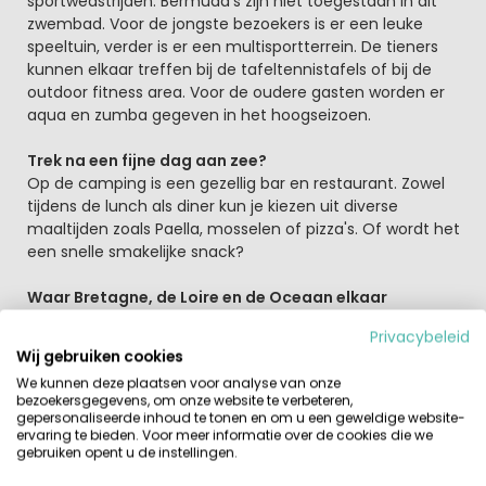
sportwedstrijden. Bermuda's zijn niet toegestaan in dit
zwembad. Voor de jongste bezoekers is er een leuke
speeltuin, verder is er een multisportterrein. De tieners
kunnen elkaar treffen bij de tafeltennistafels of bij de
outdoor fitness area. Voor de oudere gasten worden er
aqua en zumba gegeven in het hoogseizoen.
Trek na een fijne dag aan zee?
Op de camping is een gezellig bar en restaurant. Zowel
tijdens de lunch als diner kun je kiezen uit diverse
maaltijden zoals Paella, mosselen of pizza's. Of wordt het
een snelle smakelijke snack?
Waar Bretagne, de Loire en de Oceaan elkaar
tegenkomen
Privacybeleid
Vanaf de camping kun je diverse fiets- en wandelpaden
Wij gebruiken cookies
volgen. Fiets- en wandelroutes wisselen het blauw van
We kunnen deze plaatsen voor analyse van onze
de oceaan af met het groen van de bossen. Loop ook
bezoekersgegevens, om onze website te verbeteren,
eens via het strand naar Pornic (11 kilometer). Hier vind je
gepersonaliseerde inhoud te tonen en om u een geweldige website-
leuke winkeltjes en restaurants. Pornic heeft een mooie
ervaring te bieden. Voor meer informatie over de cookies die we
gebruiken opent u de instellingen.
haven, wandel van hieruit langs de kades naar het
kasteel uit de 13e eeuw. Pointe Saint Gildas is de perfecte