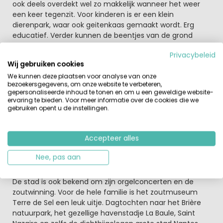
ook deels overdekt wel zo makkelijk wanneer het weer
een keer tegenzit. Voor kinderen is er een klein
dierenpark, waar ook geitenkaas gemaakt wordt. Erg
educatief. Verder kunnen de beentjes van de grond
tijdens het hoogseizoen. En voor een hapje en een
Privacybeleid
drankje kun je op de camping bij het
restaurant
terecht.
Wij gebruiken cookies
De zandstranden van La Baule liggen op een paar
We kunnen deze plaatsen voor analyse van onze
kilometer afstand (8km.).
bezoekersgegevens, om onze website te verbeteren,
gepersonaliseerde inhoud te tonen en om u een geweldige website-
Guérande is een fotogeniek historisch monument dat
ervaring te bieden. Voor meer informatie over de cookies die we
je vaak op posters ziet
gebruiken opent u de instellingen.
De Spaanse verovering in de 14e eeuw was aanleiding
voor de bouw van een metersdikkestadsmuur van
Accepteer alles
anderhalve kilometer lengte plus vier versterkte
stadspoorten. Ze zijn tot op de dag van vandaag intact.
Nee, pas aan
De oude huizen met hun leistenen daken en de
geplaveide steegjes doen denken aan Keltische tijden.
De stad is ook bekend om zijn orgelconcerten en de
zoutwinning. Voor de hele familie is het zoutmuseum
Terre de Sel een leuk uitje. Dagtochten naar het Brière
natuurpark, het gezellige havenstadje La Baule, Saint