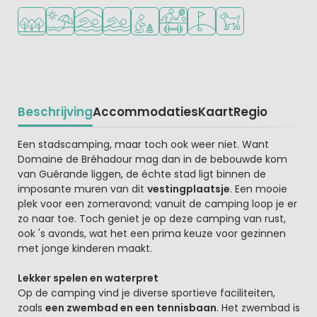
Ligt in een bosrijke omgeving
Ligt bij strand en zee
Overdekt zwembad
Openlucht zwembad
Aanbevolen voor jonge kinderen
Veel mogelijkheden om te spor
Golfbaan in de buurt
Huisdieren toegesta
Beschrijving
Accommodaties
Kaart
Regio
Beschrijving
Een stadscamping, maar toch ook weer niet. Want
Domaine de Bréhadour mag dan in de bebouwde kom
van Guérande liggen, de échte stad ligt binnen de
imposante muren van dit
vestingplaatsje
. Een mooie
plek voor een zomeravond; vanuit de camping loop je er
zo naar toe. Toch geniet je op deze camping van rust,
ook 's avonds, wat het een prima keuze voor gezinnen
met jonge kinderen maakt.
Lekker spelen en waterpret
Op de camping vind je diverse sportieve faciliteiten,
zoals
een zwembad en een tennisbaan
. Het zwembad is