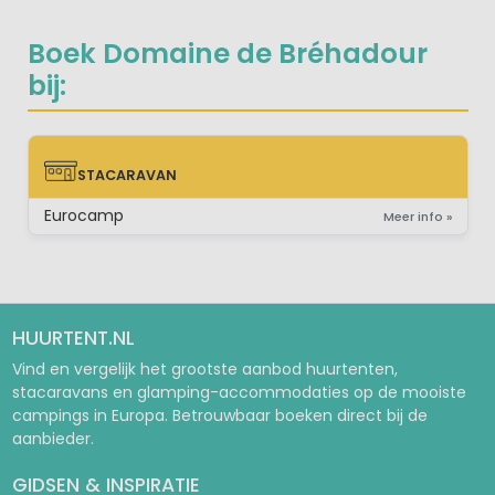
Boek Domaine de Bréhadour
bij:
STACARAVAN
STACARAVAN
Eurocamp
Meer info »
HUURTENT.NL
Vind en vergelijk het grootste aanbod huurtenten,
stacaravans en glamping-accommodaties op de mooiste
campings in Europa. Betrouwbaar boeken direct bij de
aanbieder.
GIDSEN & INSPIRATIE