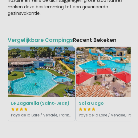
Nazaire en zelfs de dichtbijgelegen grote stad Nantes
maken deze bestemming tot een gevarieerde
gezinsvakantie.
Vergelijkbare Campings
Recent Bekeken
Le Zagarella (Saint-Jean)
Sol a Gogo
Pays de la Loire / Vendée, Frankrijk
Pays de la Loire / Vendé