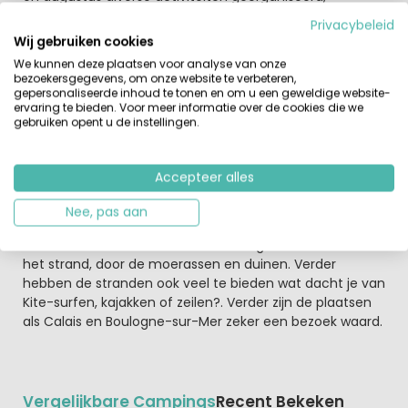
waaronder petanquewedstrijden en thema-avonden. In
Privacybeleid
de zomermaanden is er in de ochtenden een
Wij gebruiken cookies
broodservice. Na een goed ontbijt zoek je de stranden op
We kunnen deze plaatsen voor analyse van onze
bij Le Portel, een wandeling van nog geen 15 minuten.
bezoekersgegevens, om onze website te verbeteren,
Voor de kleintjes is er een speeltuin op de camping. En
gepersonaliseerde inhoud te tonen en om u een geweldige website-
ervaring te bieden. Voor meer informatie over de cookies die we
wat dacht je van een potje Pétanque of daag een van je
gebruiken opent u de instellingen.
nieuwe vrienden uit voor een potje tafeltennis. De
avonden in het hoogseizoen worden gevuld met leuke
shows en soms live muziek.
Accepteer alles
Wandelen, fietsen en watersport
Nee, pas aan
Met duizenden kilometers aan wandelpaden is Nord Pas
de Calais een fantastische wandelregio. Wandel over
het strand, door de moerassen en duinen. Verder
hebben de stranden ook veel te bieden wat dacht je van
Kite-surfen, kajakken of zeilen?. Verder zijn de plaatsen
als Calais en Boulogne-sur-Mer zeker een bezoek waard.
Vergelijkbare Campings
Recent Bekeken