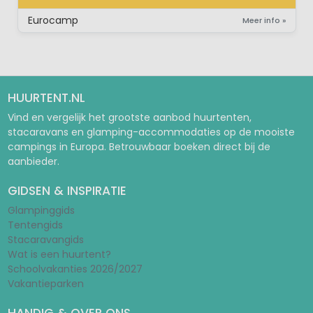
STACARAVAN
Eurocamp
Meer info »
HUURTENT.NL
Vind en vergelijk het grootste aanbod huurtenten,
stacaravans en glamping-accommodaties op de mooiste
campings in Europa. Betrouwbaar boeken direct bij de
aanbieder.
GIDSEN & INSPIRATIE
Glampinggids
Tentengids
Stacaravangids
Wat is een huurtent?
Schoolvakanties 2026/2027
Vakantieparken