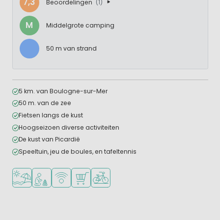
7,3
Beoordelingen
(1)
M
Middelgrote camping
50 m van strand
5 km. van Boulogne-sur-Mer
50 m. van de zee
Fietsen langs de kust
Hoogseizoen diverse activiteiten
De kust van Picardië
Speeltuin, jeu de boules, en tafeltennis
Ligt bij strand en zee
Aanbevolen voor jonge kinderen
WiFi beschikbaar
Campingwinkel/Supermarkt
Fietsverhuur