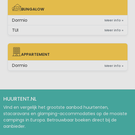
BUNGALOW
BUNGALOW
Dormio
Meer info »
TUI
Meer info »
APPARTEMENT
APPARTEMENT
Dormio
Meer info »
HUURTENT.NL
Vind en vergelijk het grootste aanbod huurtenten,
stacaravans en glamping-accommodaties op de mooiste
campings in Europa. Betrouwbaar boeken direct bij de
aanbieder.