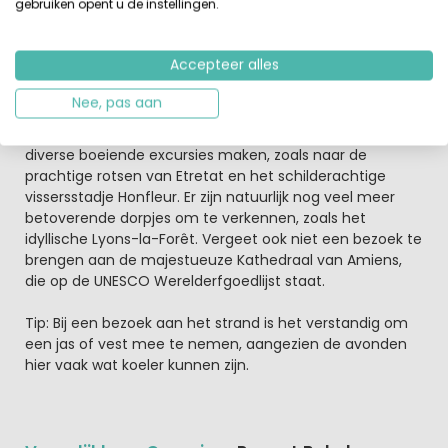
gebruiken opent u de instellingen.
Het charmante kustplaatsje Berck sur Mer heeft alles
wat je nodig hebt voor een geslaagde vakantie. Zowel in
de historische binnenstad als langs de promenade vind
Accepteer alles
je een gevarieerde selectie van uitstekende restaurants,
waar visgerechten natuurlijk ruim vertegenwoordigd zijn.
Nee, pas aan
Het levendige centrum biedt tevens een scala aan
winkels en bezienswaardigheden. Vanuit hier kun je
diverse boeiende excursies maken, zoals naar de
prachtige rotsen van Etretat en het schilderachtige
vissersstadje Honfleur. Er zijn natuurlijk nog veel meer
betoverende dorpjes om te verkennen, zoals het
idyllische Lyons-la-Forêt. Vergeet ook niet een bezoek te
brengen aan de majestueuze Kathedraal van Amiens,
die op de UNESCO Werelderfgoedlijst staat.
Tip: Bij een bezoek aan het strand is het verstandig om
een jas of vest mee te nemen, aangezien de avonden
hier vaak wat koeler kunnen zijn.