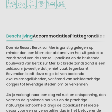
Ligt bij strand en zee
Openlucht zwembad
Golfbaan in de buurt
WiFi beschikbaar
Restaurant of pizzeria
Fietsverhuur
Beschrijving
Accommodaties
Plattegrond
Kaart
R
Beschrijving
Dormio Resort Berck sur Mer is gunstig gelegen op
minder dan een kilometer afstand van het uitgestrekte
zandstrand van de Franse Opaalkust en de bruisende
boulevard van Berck sur Mer. Dit brede zandstrand is een
zeldzaam juweeltje dat je niet vaak tegenkomt.
Bovendien biedt deze regio tal van boeiende
excursiemogelijkheden, variërend van schilderachtige
dorpjes tot levendige steden om te verkennen.
Als je verlangt naar een dag vol rust en ontspanning, dan
vormen de glooiende heuvels en de prachtige
natuurlijke schoonheid langs de Opaalkust het ideale
decor voor een onvergetelijke dag in het betoverende