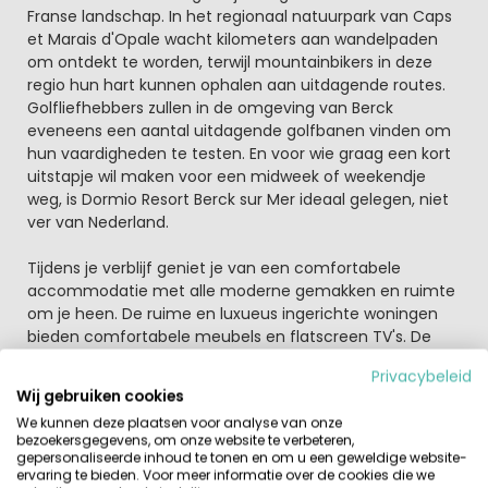
Franse landschap. In het regionaal natuurpark van Caps
et Marais d'Opale wacht kilometers aan wandelpaden
om ontdekt te worden, terwijl mountainbikers in deze
regio hun hart kunnen ophalen aan uitdagende routes.
Golfliefhebbers zullen in de omgeving van Berck
eveneens een aantal uitdagende golfbanen vinden om
hun vaardigheden te testen. En voor wie graag een kort
uitstapje wil maken voor een midweek of weekendje
weg, is Dormio Resort Berck sur Mer ideaal gelegen, niet
ver van Nederland.
Tijdens je verblijf geniet je van een comfortabele
accommodatie met alle moderne gemakken en ruimte
om je heen. De ruime en luxueus ingerichte woningen
bieden comfortabele meubels en flatscreen TV's. De
keuken is volledig uitgerust met luxe apparatuur,
Privacybeleid
waaronder een elektrisch fornuis met oven, magnetron,
Wij gebruiken cookies
koel/vriescombinatie en vaatwasser. Elke woning
We kunnen deze plaatsen voor analyse van onze
beschikt bovendien over een royaal terras met
bezoekersgegevens, om onze website te verbeteren,
tuinmeubilair om van te genieten.
gepersonaliseerde inhoud te tonen en om u een geweldige website-
ervaring te bieden. Voor meer informatie over de cookies die we