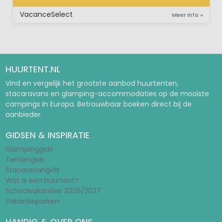
STACARAVAN
VacanceSelect
Meer info »
HUURTENT.NL
Vind en vergelijk het grootste aanbod huurtenten,
stacaravans en glamping-accommodaties op de mooiste
campings in Europa. Betrouwbaar boeken direct bij de
aanbieder.
GIDSEN & INSPIRATIE
Glampinggids
Tentengids
Stacaravangids
Wat is een huurtent?
Schoolvakanties 2026/2027
Vakantieparken