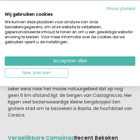
waterglijbanen
en voor de jongste gasten is er een
Privacybeleid
waterspeeltuin. Bij de ingang van de camping ligt een
Wij gebruiken cookies
winkel en een restaurant, maar ook in de omgeving vind
We kunnen deze plaatsen voor analyse van onze
je veel leuke restaurantjes. Verder verzorgt het
bezoekersgegevens, om onze website te verbeteren,
enthousiaste animatieteam leuke activiteiten in het
gepersonaliseerde inhoud te tonen en om u een geweldige website-
hoogseizoen. Voor de sportieve gasten is er een fijne
ervaring te bieden. Voor meer informatie over de cookies die we
gebruiken opent u de instellingen.
fitnessruimte op de camping.
De omgeving van deze camping staat bekend om de
Accepteer alles
idyllische stranden en de prachtige baaien.
Corsica is een bijzonder eiland. Je kijkt je ogen uit op de
Nee, pas aan
vele wilde varkens en andere dieren tijdens je
wandeltocht of autorit. Als je van natuur houdt, moet je
zeker eens naar het mooie natuurgebied dat op nog
geen 6 km afstand ligt: de bergen van Castagniccia. Hier
liggen veel bezienswaardige kleine bergdorpjes! Een
grotere stad om te bezoeken is Bastia, de hoofdstad van
Corsica.
Vergelijkbare Campings
Recent Bekeken