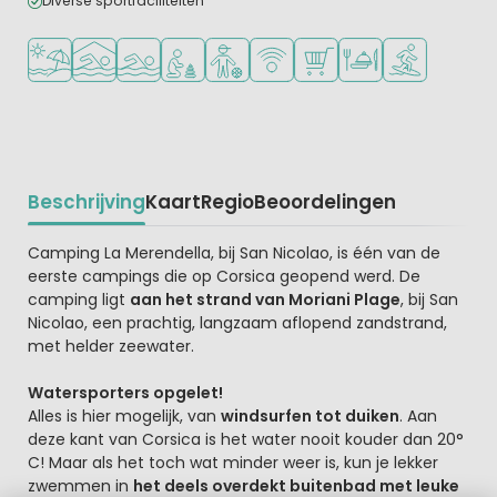
Diverse sportfaciliteiten
Ligt bij strand en zee
Overdekt zwembad
Openlucht zwembad
Aanbevolen voor jonge kinderen
Aanbevolen voor tieners
WiFi beschikbaar
Campingwinkel/Supermar
Restaurant of pizzer
Watersportfaci
Beschrijving
Kaart
Regio
Beoordelingen
Beschrijving
Camping La Merendella, bij San Nicolao, is één van de
eerste campings die op Corsica geopend werd. De
camping ligt
aan het strand van Moriani Plage
, bij San
Nicolao, een prachtig, langzaam aflopend zandstrand,
met helder zeewater.
Watersporters opgelet!
Alles is hier mogelijk, van
windsurfen tot duiken
. Aan
deze kant van Corsica is het water nooit kouder dan 20°
C! Maar als het toch wat minder weer is, kun je lekker
zwemmen in
het deels overdekt buitenbad met leuke