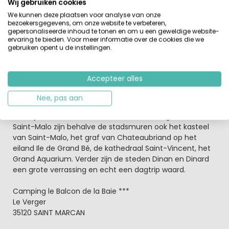
Wij gebruiken cookies
We kunnen deze plaatsen voor analyse van onze
Fietsliefhebbers en wandelaars kunnen hier hun hart
bezoekersgegevens, om onze website te verbeteren,
ophalen.
gepersonaliseerde inhoud te tonen en om u een geweldige website-
ervaring te bieden. Voor meer informatie over de cookies die we
Er zijn
diverse fiets- en wandelroutes
, ook vanaf de
gebruiken opent u de instellingen.
camping. De camping ligt op de grens van Bretagne en
Normandië. Van hieruit kun je diverse leuke activiteiten
ondernemen. Breng zeker een bezoek aan de
Accepteer alles
stadswallen van Saint-Malo, gelegen aan de monding
van de rivier La Rance. Maak een wandeling over de
Nee, pas aan
stadsmuren en geniet van de gezellige middeleeuwse
straatjes en leuke terrassen. Bezienswaardigheden van
Saint-Malo zijn behalve de stadsmuren ook het kasteel
van Saint-Malo, het graf van Chateaubriand op het
eiland Ile de Grand Bé, de kathedraal Saint-Vincent, het
Grand Aquarium. Verder zijn de steden Dinan en Dinard
een grote verrassing en echt een dagtrip waard.
Camping le Balcon de la Baie ***
Le Verger
35120 SAINT MARCAN