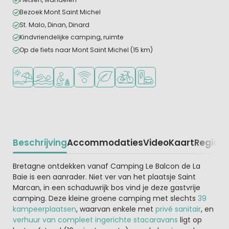
Bezoek Mont Saint Michel
St. Malo, Dinan, Dinard
Kindvriendelijke camping, ruimte
Op de fiets naar Mont Saint Michel (15 km)
Ligt bij strand en zee
Openlucht zwembad
Aanbevolen voor jonge kinderen
WiFi beschikbaar
Groene ligging
Fietsverhuur
Laadpaal elektrische auto
Beschrijving
Accommodaties
Video
Kaart
Regio
Be
Beschrijving
Bretagne ontdekken vanaf Camping Le Balcon de La
Baie is een aanrader. Niet ver van het plaatsje Saint
Marcan, in een schaduwrijk bos vind je deze gastvrije
camping. Deze kleine groene camping met slechts
39
kampeerplaatsen
, waarvan enkele met
privé sanitair
, en
verhuur van compleet ingerichte stacaravans
ligt op