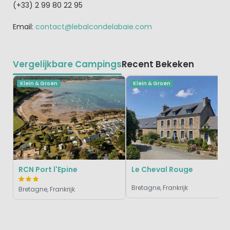
(+33) 2 99 80 22 95
Email:
contact@lebalcondelabaie.com
Vergelijkbare Campings
Recent Bekeken
Klein & Groen
Klein & Groen
RCN Port l'Epine
Le Cheval Rouge
Bretagne, Frankrijk
Bretagne, Frankrijk