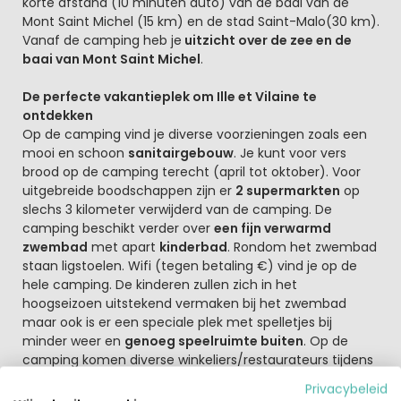
korte afstand (10 minuten auto) van de baai van de
Mont Saint Michel (15 km) en de stad Saint-Malo(30 km).
Vanaf de camping heb je
uitzicht over de zee en de
baai van Mont Saint Michel
.
De perfecte vakantieplek om Ille et Vilaine te
ontdekken
Op de camping vind je diverse voorzieningen zoals een
mooi en schoon
sanitairgebouw
. Je kunt voor vers
brood op de camping terecht (april tot oktober). Voor
uitgebreide boodschappen zijn er
2 supermarkten
op
slechs 3 kilometer verwijderd van de camping. De
camping beschikt verder over
een fijn verwarmd
zwembad
met apart
kinderbad
. Rondom het zwembad
staan ligstoelen. Wifi (tegen betaling €) vind je op de
hele camping. De kinderen zullen zich in het
hoogseizoen uitstekend vermaken bij het zwembad
maar ook is er een speciale plek met spelletjes bij
minder weer en
genoeg speelruimte buiten
. Op de
camping komen diverse winkeliers/restaurateurs tijdens
het hoogseizoen s'avonds hun etenswaar verkopen zoals
Privacybeleid
Pizza's, fites en mosselen maar ook de locale producten.