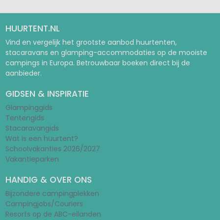
HUURTENT.NL
Vind en vergelijk het grootste aanbod huurtenten,
stacaravans en glamping-accommodaties op de mooiste
campings in Europa. Betrouwbaar boeken direct bij de
aanbieder.
GIDSEN & INSPIRATIE
Glampinggids
Tentengids
Stacaravangids
Wat is een huurtent?
Schoolvakanties 2026/2027
Vakantieparken
HANDIG & OVER ONS
Bijzondere campingplekken
Campingjobs/Couriers
Resorts op de ABC-eilanden