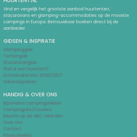
HUURTENT.NL
Vind en vergelijk het grootste aanbod huurtenten,
stacaravans en glamping-accommodaties op de mooiste
campings in Europa. Betrouwbaar boeken direct bij de
aanbieder.
GIDSEN & INSPIRATIE
Glampinggids
Tentengids
Stacaravangids
Wat is een huurtent?
Schoolvakanties 2026/2027
Vakantieparken
HANDIG & OVER ONS
Bijzondere campingplekken
Campingjobs/Couriers
Resorts op de ABC-eilanden
Over ons
Contact
Privacybeleid