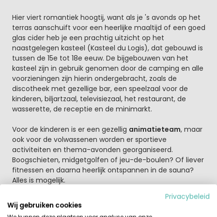
Hier viert romantiek hoogtij, want als je 's avonds op het
terras aanschuift voor een heerlijke maaltijd of een goed
glas cider heb je een prachtig uitzicht op het
naastgelegen kasteel (Kasteel du Logis), dat gebouwd is
tussen de 15e tot 18e eeuw. De bijgebouwen van het
kasteel zijn in gebruik genomen door de camping en alle
voorzieningen zijn hierin ondergebracht, zoals de
discotheek met gezellige bar, een speelzaal voor de
kinderen, biljartzaal, televisiezaal, het restaurant, de
wasserette, de receptie en de minimarkt.
Voor de kinderen is er een gezellig
animatieteam
, maar
ook voor de volwassenen worden er sportieve
activiteiten en thema-avonden georganiseerd.
Boogschieten, midgetgolfen of jeu-de-boulen? Of liever
fitnessen en daarna heerlijk ontspannen in de sauna?
Alles is mogelijk.
Voor de waterpret zijn er
2 verwarmde zwembaden,
Privacybeleid
waarvan 1 kinderbad
, met rondom een mooi terras met
Wij gebruiken cookies
ligstoelen. Verder kunnen de kinderen zich goed