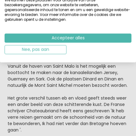
We kunnen deze plaatsen voor analyse van onze
vermaken op de trampoline of in de speeltuin en tijdens
bezoekersgegevens, om onze website te verbeteren,
het hoogseizoen is er een gezellige
kinderclub
. Op 10 km
gepersonaliseerde inhoud te tonen en om u een geweldige website-
ervaring te bieden. Voor meer informatie over de cookies die we
van het kasteel is een manege waar voor de liefhebbers,
gebruiken opent u de instellingen.
onder deskundige begeleiding, paardrijtochten worden
georganiseerd. Op de camping zelf is veel te doen, maar
ook de omgeving nodigt uit tot leuke uitstapjes.
Accepteer alles
Op 20 km ligt het toeristische
kustplaatsje Saint Malo
,
Nee, pas aan
met leuke terrasjes, gezellige winkelstraatjes en mooie
stranden.
Vanuit de haven van Saint Malo is het mogelijk een
boottocht te maken naar de kanaaleilanden Jersey,
Guernsey en Sark. Ook de plaatsen Dinard en Dinan en
natuurlijk de Mont Saint Michel moeten bezocht worden.
Het grote verschil tussen eb en vloed geeft steeds weer
een ander beeld van deze schitterende kust. De Franse
schrijver Chateaubriand heeft eens geschreven 'Ik heb
verre reizen gemaakt om de schoonheid van de natuur
te bewonderen, Ik had niet verder dan Bretagne hoeven
gaan '.