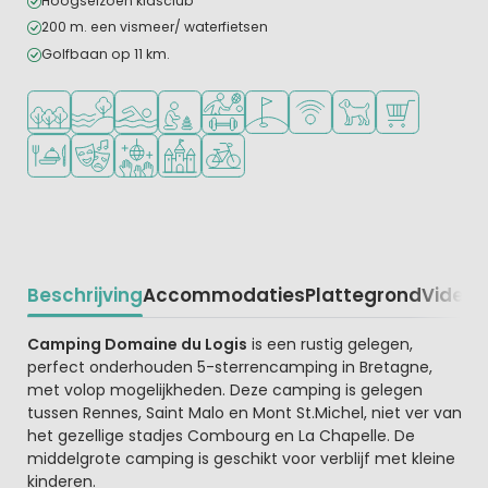
Hoogseizoen kidsclub
200 m. een vismeer/ waterfietsen
Golfbaan op 11 km.
Ligt in een bosrijke omgeving
Ligt bij het water
Openlucht zwembad
Aanbevolen voor jonge kinderen
Veel mogelijkheden om te sporten
Golfbaan in de buurt
WiFi beschikbaar
Huisdieren toegesta
Campingwinke
Restaurant of pizzeria
Animatieprogramma
Discotheek
Kasteelcamping
Fietsverhuur
Beschrijving
Accommodaties
Plattegrond
Video
K
Beschrijving
Camping Domaine du Logis
is een rustig gelegen,
perfect onderhouden 5-sterrencamping in Bretagne,
met volop mogelijkheden. Deze camping is gelegen
tussen Rennes, Saint Malo en Mont St.Michel, niet ver van
het gezellige stadjes Combourg en La Chapelle. De
middelgrote camping is geschikt voor verblijf met kleine
kinderen.