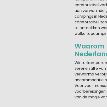
comfortabel verbl
aan verwarmde gl
campings in Nede
comfortabel, zon
te ontdekken waa
welke topcamping
Waarom k
Nederlan
Winterkamperen i
serene stilte va
verwarmd verblijf
accommodatie of 
Voor veel mensen
voorbereidingen e
van de magie van