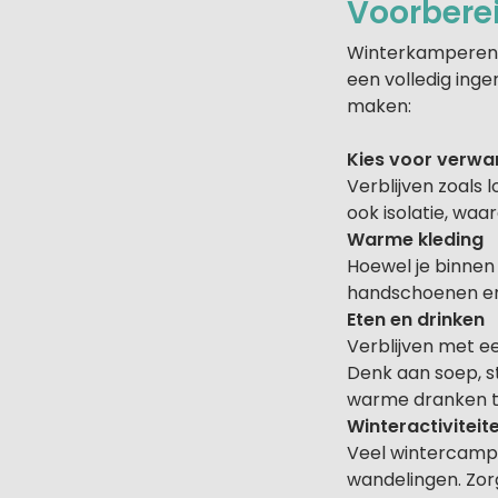
Voorberei
Winterkamperen in
een volledig inge
maken:
Kies voor verw
Verblijven zoals 
ook isolatie, waa
Warme kleding
Hoewel je binnen
handschoenen en 
Eten en drinken
Verblijven met e
Denk aan soep, s
warme dranken ti
Winteractiviteit
Veel wintercampi
wandelingen. Zorg