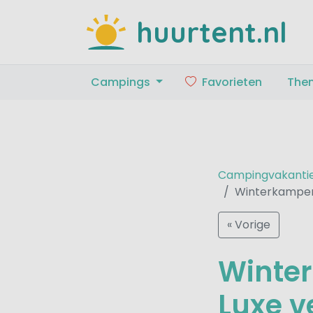
huurtent.nl
Campings
Favorieten
The
Campingvakanti
Winterkampere
« Vorige
Winter
Luxe v