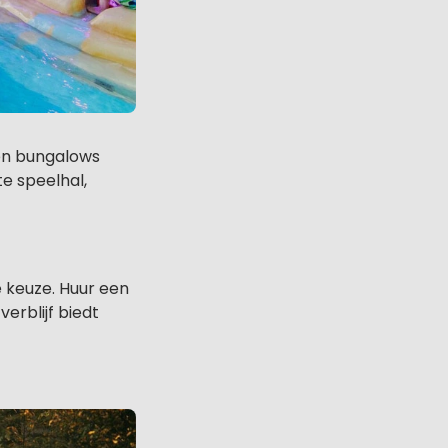
en bungalows
e speelhal,
e keuze. Huur een
erblijf biedt