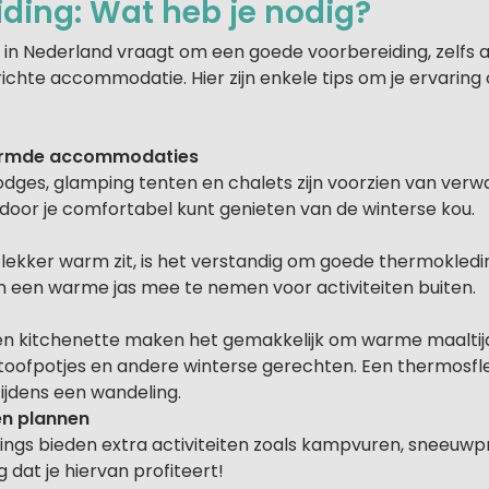
ding: Wat heb je nodig?
 Nederland vraagt om een goede voorbereiding, zelfs als 
richte accommodatie. Hier zijn enkele tips om je ervaring
armde accommodaties
lodges, glamping tenten en chalets zijn voorzien van ver
rdoor je comfortabel kunt genieten van de winterse kou.
 lekker warm zit, is het verstandig om goede thermokledi
een warme jas mee te nemen voor activiteiten buiten.
en kitchenette maken het gemakkelijk om warme maaltijd
toofpotjes en andere winterse gerechten. Een thermosfles
jdens een wandeling.
en plannen
ngs bieden extra activiteiten zoals kampvuren, sneeuwpr
 dat je hiervan profiteert!