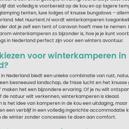
ijf dat volledig is voorbereid op de kou en op lagere te
amping tenten, luxe lodges of knusse bungalows – allem
rland. Met Huurtent.nl wordt winterkamperen toegankeli
der dat je zelf een tent of caravan hoeft mee te nemen.
rom winterkamperen zo bijzonder is, hoe je je kunt voor
s in Nederland perfect zijn voor een winters avontuur.
iezen voor winterkamperen in
d?
n Nederland biedt een unieke combinatie van rust, natu
n een besneeuwd landschap, de frisse lucht en het knusse
 maken het een bijzondere ervaring. Of je nu wilt ontspan
de natuur wilt verkennen, winterkamperen is ideaal.
 is het idee van kamperen in de kou een uitdaging, maar 
n een verblijf in een volledig ingerichte accommodatie k
 de winter zonder concessies te doen aan comfort.