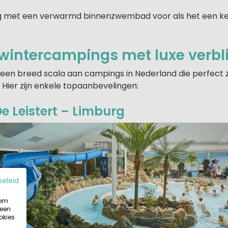
g met een verwarmd binnenzwembad voor als het een ke
wintercampings met luxe verbl
 een breed scala aan campings in Nederland die perfect z
Hier zijn enkele topaanbevelingen:
 Leistert – Limburg
beleid
 om
 een
okies