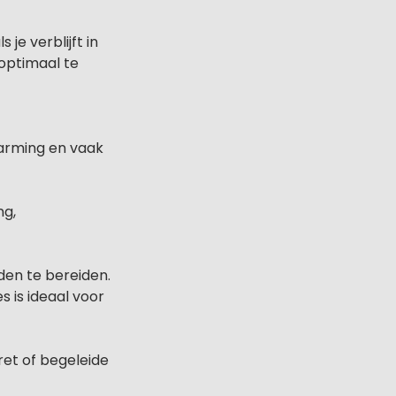
je verblijft in
 optimaal te
warming en vaak
ng,
en te bereiden.
 is ideaal voor
et of begeleide