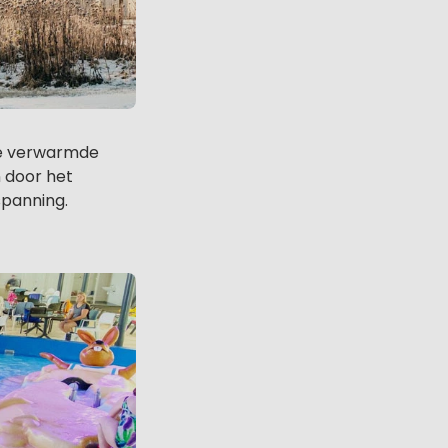
 De verwarmde
 door het
spanning.