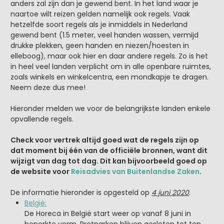
anders zal zijn dan je gewend bent. In het land waar je
naartoe wilt reizen gelden namelijk ook regels. Vaak
hetzelfde soort regels als je inmiddels in Nederland
gewend bent (1.5 meter, veel handen wassen, vermijd
drukke plekken, geen handen en niezen/hoesten in
elleboog), maar ook hier en daar andere regels. Zo is het
in heel veel landen verplicht om in alle openbare ruimtes,
zoals winkels en winkelcentra, een mondkapje te dragen.
Neem deze dus mee!
Hieronder melden we voor de belangrijkste landen enkele
opvallende regels.
Check voor vertrek altijd goed wat de regels zijn op
dat moment bij één van de officiële bronnen, want dit
wijzigt van dag tot dag. Dit kan bijvoorbeeld goed op
de website voor
Reisadvies van Buitenlandse Zaken
.
De informatie hieronder is opgesteld op
4 juni 2020
.
België:
De Horeca in België start weer op vanaf 8 juni in
beperkte vorm. Pretparken blijven gesloten tot ten