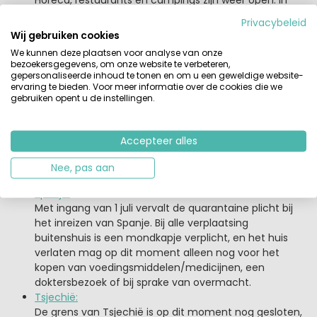
de regio Lissabon gelden strengere maatregels. De
Privacybeleid
minimale afstand tussen personen uit andere
Wij gebruiken cookies
huishoudens in Portugal is 2 meter. In sommige
We kunnen deze plaatsen voor analyse van onze
regio's is een quarantaine nog wel vereist, informeer
bezoekersgegevens, om onze website te verbeteren,
hierover bij je accommodatie verstrekker.
gepersonaliseerde inhoud te tonen en om u een geweldige website-
ervaring te bieden. Voor meer informatie over de cookies die we
Slovenië:
gebruiken opent u de instellingen.
Om Slovenië in te komen moet je kunnen aantonen
dat je een toeristische accommodatie hebt geboekt.
In Slovenië zijn evenementen tot 200 mensen
Accepteer alles
toegestaan. In het OV, en andere plaatsen waar 1.5
meter afstand niet handelbaar is, geldt dat een
Nee, pas aan
mondkapje verplicht is.
Spanje:
Met ingang van 1 juli vervalt de quarantaine plicht bij
het inreizen van Spanje. Bij alle verplaatsing
buitenshuis is een mondkapje verplicht, en het huis
verlaten mag op dit moment alleen nog voor het
kopen van voedingsmiddelen/medicijnen, een
doktersbezoek of bij sprake van overmacht.
Tsjechië:
De grens van Tsjechië is op dit moment nog gesloten,