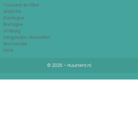
Toscane en Elba
Ardèche
Dordogne
Bretagne
Limburg
Languedoc-Roussillon
Normandië
Istrië
© 2026 - Huurtent.nl