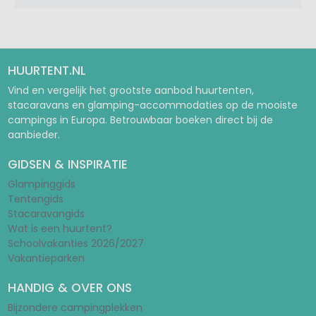
HUURTENT.NL
Vind en vergelijk het grootste aanbod huurtenten,
stacaravans en glamping-accommodaties op de mooiste
campings in Europa. Betrouwbaar boeken direct bij de
aanbieder.
GIDSEN & INSPIRATIE
Glampinggids
Tentengids
Stacaravangids
Wat is een huurtent?
Schoolvakanties 2026/2027
Vakantieparken
HANDIG & OVER ONS
Bijzondere campingplekken