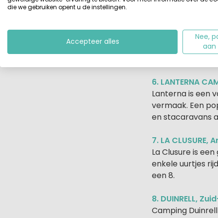
accommodaties e
die we gebruiken opent u de instellingen.
5. BIRKELT, Lux
De middelgrote Ca
Nee, p
Accepteer alles
Luxemburgse Arde
aan
een aktieve vakan
6. LANTERNA CAMP
Lanterna is een v
vermaak. Een popu
en stacaravans 
7. LA CLUSURE, A
La Clusure is ee
enkele uurtjes ri
een 8.
8. DUINRELL, Zui
Camping Duinrell 