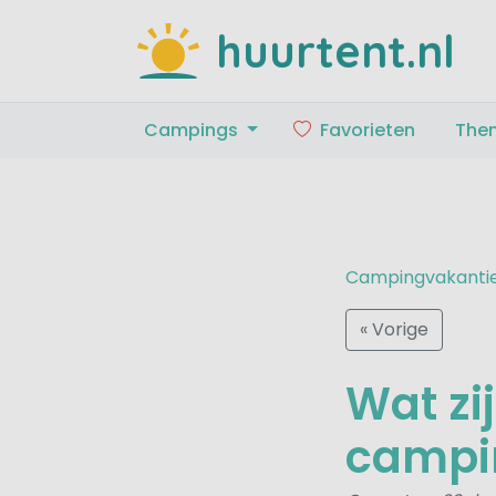
huurtent.nl
Campings
Favorieten
The
Campingvakanti
« Vorige
Wat zi
campi