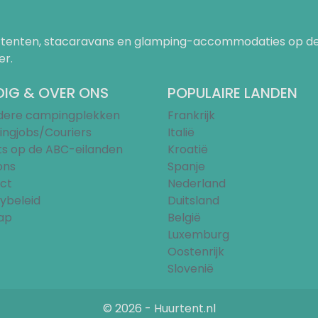
uurtenten, stacaravans en glamping-accommodaties op de
er.
IG & OVER ONS
POPULAIRE LANDEN
ndere campingplekken
Frankrijk
ngjobs/Couriers
Italië
ts op de ABC-eilanden
Kroatië
ons
Spanje
ct
Nederland
ybeleid
Duitsland
ap
België
Luxemburg
Oostenrijk
Slovenië
© 2026 - Huurtent.nl