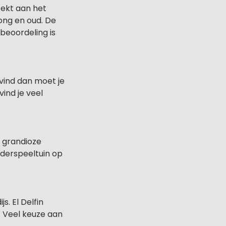
rekt aan het
ong en oud. De
beoordeling is
 vind dan moet je
ind je veel
t grandioze
nderspeeltuin op
. El Delfin
. Veel keuze aan