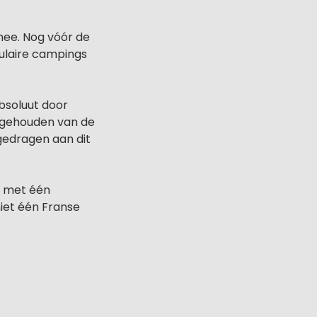
mee. Nog vóór de
pulaire campings
absoluut door
ijgehouden van de
gedragen aan dit
n, met één
niet één Franse