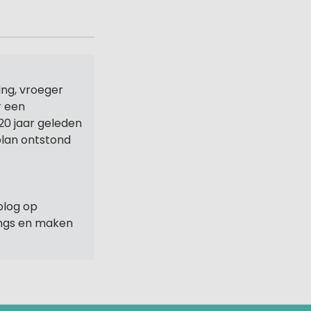
ng, vroeger
r een
20 jaar geleden
 plan ontstond
blog op
ings en maken