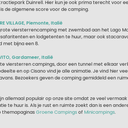
tractiepark Duinrell. Hier kun je ook prima terecht voor 
 is de algemene score voor de camping.
 VILLAGE, Piemonte, Italië
lgrote viersterrencamping met zwembad aan het Lago Mag
safaritenten en lodgetenten te huur, maar ook stacara
 met bijna een 8.
ITO, Gardameer, Italië
ote viersterren campings, door een tunnel met elkaar ver
gedeelte en op Cisano vind je alle animatie. Je vind hier v
avans. Bezoekers geven de camping gemiddeld een ruime
jn allemaal populair op onze site omdat ze veel vermaak
 te huur is. Als je rust en ruimte zoekt dan is een andere
e themapaginas
Groene Campings
of
Minicampings
.