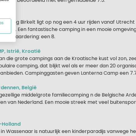
n een beoordeeld met een gemiddelde 7.5.
emburg
mping Birkelt ligt op nog een 4 uur rijden vanaf Utrecht 
as
nnen. Een fantastische camping in een mooie omgeving a
tie. Waardering: een 8.
, Istrië, Kroatië
an die grote campings aan de Kroatische kust vol zon, ze
laire camping, dat blijkt wel als er meer dan 20 organisa
aanbieden. Campinggasten geven Lanterna Camp een 7.7
rdennen, België
n gezellige middelgrote familiecamping n de Belgische Ar
jden van Nederland. Een mooie streek met veel buitensport
d-Holland
in Wassenaar is natuurlijk een kinderparadijs vanwege he