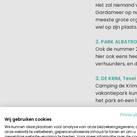
Het zal niemand 
Gardameer op num
meeste grote orga
wel op zijn plaats
2. PARK ALBATROS
Ook de nummer 2 i
hier ook eens hee
verhuurders, en 
3. DE KRIM, Texel
Camping de Krim 
vakantiepark kun
het park en een 1
4. EL DELFIN VER
Privacy
Wij gebruiken cookies
Aan de zonzekere
We kunnen deze plaatsen voor analyse van onze bezoekersgegevens,
Verde is ook zo'
onze website te verbeteren, gepersonaliseerde inhoud te tonen en om u
geweldige website-ervaring te bieden. Voor meer informatie over de co