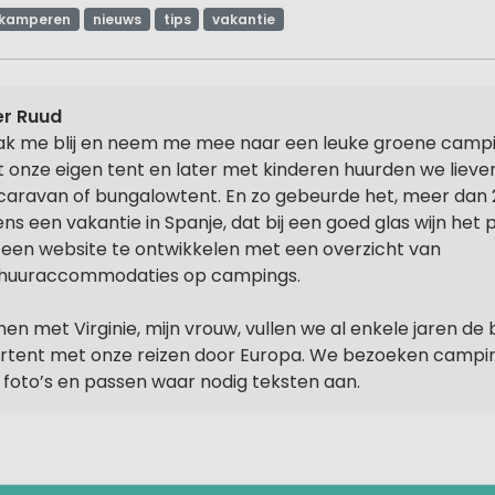
kamperen
nieuws
tips
vakantie
r Ruud
k me blij en neem me mee naar een leuke groene campi
 onze eigen tent en later met kinderen huurden we lieve
caravan of bungalowtent. En zo gebeurde het, meer dan 
dens een vakantie in Spanje, dat bij een goed glas wijn het
een website te ontwikkelen met een overzicht van
huuraccommodaties op campings.
en met Virginie, mijn vrouw, vullen we al enkele jaren de 
rtent met onze reizen door Europa. We bezoeken camp
f foto’s en passen waar nodig teksten aan.