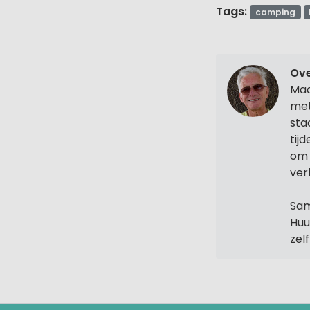
Tags:
camping
Ove
Maa
met
sta
tij
om 
ver
Sam
Huu
zel