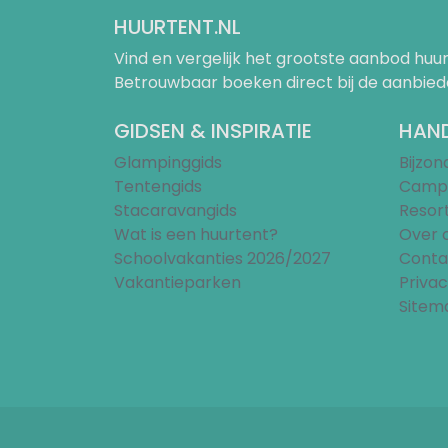
HUURTENT.NL
Vind en vergelijk het grootste aanbod h
Betrouwbaar boeken direct bij de aanbied
GIDSEN & INSPIRATIE
HAND
Glampinggids
Bijzo
Tentengids
Campi
Stacaravangids
Resor
Wat is een huurtent?
Over 
Schoolvakanties 2026/2027
Conta
Vakantieparken
Privac
Sitem