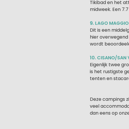
Tikibad en het at
midweek. Een 7.7
9. LAGO MAGGIORE
Dit is een midde
hier overwegend 
wordt beoordeeld
10. CISANO/SAN V
Eigenlijk twee gr
is het rustigste 
tenten en stacar
Deze campings zi
veel accommodatie
dan eens op onz