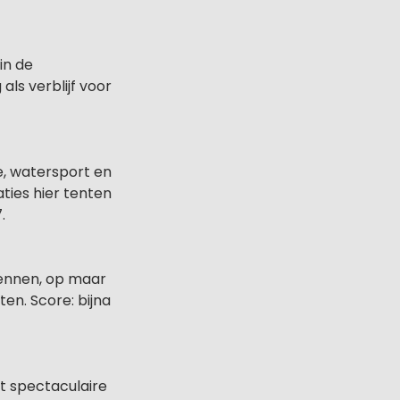
in de
ls verblijf voor
e, watersport en
ties hier tenten
.
dennen, op maar
en. Score: bijna
t spectaculaire