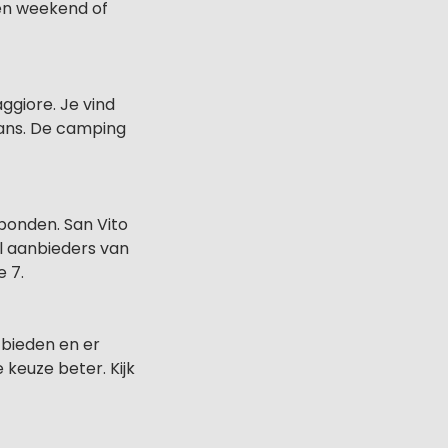
een weekend of
giore. Je vind
vans. De camping
bonden. San Vito
eel aanbieders van
 7.
 bieden en er
 keuze beter. Kijk