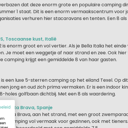
verbazen dat deze enorm grote en populaire camping di
mer 1 staat. Dit is een enorm vermaakscentrum voor j
nisaties verhuren hier stacaravans en tenten. Een 8 als 
.
, Toscaanse kust, Italië
s enorm groot en vol vertier. Als je Bella Italia het einde
n. Je moet een weggetje af naar strand en zee. Ook hier v
de camping krijgt een gemiddelde 8 van haar gasten.
is een luxe 5-sterren camping op het eiland Texel. Op di
nen jong en oud zich prima vermaken. Er is een indoor ki
8-holes golfbaan dichtbij. Met een 8 als waardering.
DE, Costa Brava, Spanje
beleid
 Costa Brava, aan het strand, met een groot zwemparadijs
 om
n topcamping vol vermaak voor gezinnen, ook met tieners
 een
okies