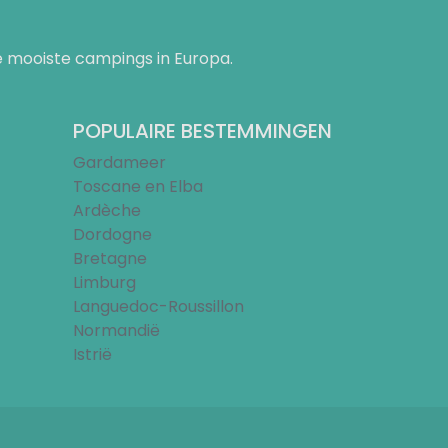
 mooiste campings in Europa.
POPULAIRE BESTEMMINGEN
Gardameer
Toscane en Elba
Ardèche
Dordogne
Bretagne
Limburg
Languedoc-Roussillon
Normandië
Istrië