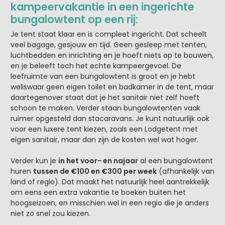
kampeervakantie in een ingerichte
bungalowtent op een rij:
Je tent staat klaar en is compleet ingericht. Dat scheelt
veel bagage, gesjouw en tijd. Geen gesleep met tenten,
luchtbedden en inrichting en je hoeft niets op te bouwen,
en je beleeft toch het echte kampeergevoel. De
leefruimte van een bungalowtent is groot en je hebt
weliswaar geen eigen toilet en badkamer in de tent, maar
daartegenover staat dat je het sanitair niet zelf hoeft
schoon te maken. Verder staan bungalowtenten vaak
ruimer opgesteld dan stacaravans. Je kunt natuurlijk ook
voor een luxere tent kiezen, zoals een Lodgetent met
eigen sanitair, maar dan zijn de kosten wel wat hoger.
Verder kun je
in het voor- en najaar
al een bungalowtent
huren
tussen de €100 en €300 per week
(afhankelijk van
land of regio). Dat maakt het natuurlijk heel aantrekkelijk
om eens een extra vakantie te boeken buiten het
hoogseizoen, en misschien wel in een regio die je anders
niet zo snel zou kiezen.