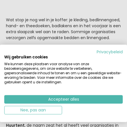
Wat stop je nog wel in je koffer: je kleding, bedlinnengoed,
hand- en theedoeken, badlakens en in het voorjaar is een
extra slaapzak wel aan te raden. Sommige organisaties
verzorgen zelfs opgemaakte bedden en linnengoed.
Welke regio’s zijn aantrekkelijk in het
Privacybeleid
voor- en najaar?
Wij gebruiken cookies
We kunnen deze plaatsen voor analyse van onze
Geen zin om ver te rijden of slechts 1 weekje vakantie?
bezoekersgegevens, om onze website te verbeteren,
Kies dan voor een kampeervakantie in het noorden van
gepersonaliseerde inhoud te tonen en om u een geweldige website-
Frankrijk
, in
België
,
Nederland
of
Duitsland
en maak gebruik
ervaring te bieden. Voor meer informatie over de cookies die we
gebruiken opent u de instellingen.
van de
vroegboekkortingen
die diverse tentorganisaties
bieden. Maar heb je wel 14 dagen dan is het nog leuker
om naar
Spanje
of
Italië
te gaan en dan wordt een
Accepteer alles
voorjaarsvakantie goedkoop en ook nog eens heel
relaxed. Want de kans op mooi weer is groot, en de
Nee, pas aan
campings staan in de startblokken en hebber er zin in.
Huurtent
, de naam zegt het al heeft veel organisaties in