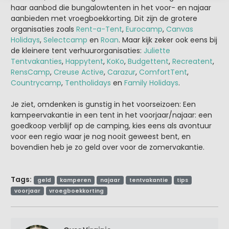
haar aanbod die bungalowtenten in het voor- en najaar
aanbieden met vroegboekkorting. Dit zijn de grotere
organisaties zoals
Rent-a-Tent
,
Eurocamp
,
Canvas
Holidays
,
Selectcamp
en
Roan
. Maar kijk zeker ook eens bij
de kleinere tent verhuurorganisaties:
Juliette
Tentvakanties
,
Happytent
,
KoKo
,
Budgettent
,
Recreatent
,
RensCamp
,
Creuse Active
,
Carazur
,
ComfortTent
,
Countrycamp
,
Tentholidays
en
Family Holidays
.
Je ziet, omdenken is gunstig in het voorseizoen: Een
kampeervakantie in een tent in het voorjaar/najaar: een
goedkoop verblijf op de camping, kies eens als avontuur
voor een regio waar je nog nooit geweest bent, en
bovendien heb je zo geld over voor de zomervakantie.
Tags:
geld
kamperen
najaar
tentvakantie
tips
voorjaar
vroegboekkorting