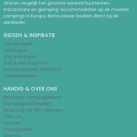
Vind en vergelijk het grootste aanbod huurtenten,
stacaravans en glamping-accommodaties op de mooiste
campings in Europa. Betrouwbaar boeken direct bij de
aanbieder.
GIDSEN & INSPIRATIE
Glampinggids
Tentengids
Stacaravangids
Wat is een huurtent?
Schoolvakanties 2026/2027
Vakantieparken
HANDIG & OVER ONS
Bijzondere campingplekken
Campingjobs/Couriers
Resorts op de ABC-eilanden
Over ons
Contact
Privacybeleid
Sitemap