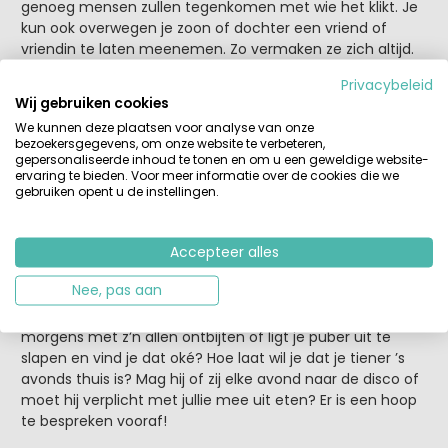
genoeg mensen zullen tegenkomen met wie het klikt. Je
kun ook overwegen je zoon of dochter een vriend of
vriendin te laten meenemen. Zo vermaken ze zich altijd.
Privacybeleid
Op vakantie met tieners? Lees dit nog
Wij gebruiken cookies
even.
We kunnen deze plaatsen voor analyse van onze
bezoekersgegevens, om onze website te verbeteren,
Tot slot nog een paar laatste tips, die we als ouders van
gepersonaliseerde inhoud te tonen en om u een geweldige website-
tieners wel kunnen gebruiken, denk ik zo. Je zult zien dat
ervaring te bieden. Voor meer informatie over de cookies die we
duidelijkheid en open communicatie - zeker met pubers
gebruiken opent u de instellingen.
- de toverwoorden zijn tot een geslaagde vakantie.
Accepteer alles
Wees duidelijk over de regels en spreek wederzijdse
verwachtingen uit
Nee, pas aan
Moet je kind steeds mee met gezinsuitstapjes of is een
dag alleen op de camping ook goed? Willen jullie ’s
morgens met z’n allen ontbijten of ligt je puber uit te
slapen en vind je dat oké? Hoe laat wil je dat je tiener ’s
avonds thuis is? Mag hij of zij elke avond naar de disco of
moet hij verplicht met jullie mee uit eten? Er is een hoop
te bespreken vooraf!