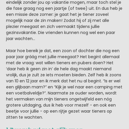
eindelijk zonder jou op vakantie mogen, maar toch stel je
die fase graag nog een jaartje (of twee) uit. En dus heb je
een missie deze zomer: je gaat het je tiener zoveel
mogelijk naar de zin maken! Zodat hij of zij met alle
plezier meegaat en zich vermaakt tijdens jullie
gezinsvakantie. Die vrienden kunnen nog wel een paar
jaar wachten…
Maar hoe bereik je dat, een zoon of dochter die nog een
paar jaar gráág met jullie meegaat? Het begint allemaal
met de vraag: wat willen tieners en pubers doen? Het
‘daar heb ik geen zin in’ de hele dag maakt niemand
vrolijk, dus je zult ze iets moeten bieden. Zelf heb ik zoons
van 10 en 12 jaar en ik merk dat het nu al begint. “Is er wel
een glijbaan mam?” en “Kijk je wel naar een camping met
een voetbalveldje?”. Naarmate ze ouder worden, wordt
het vermaken van mijn tieners ongetwijfeld een nóg
grotere uitdaging, dus ik heb voor mezelf - en ook een
beetje voor jullie - op een rijtje gezet waar tieners op
zitten te wachten.