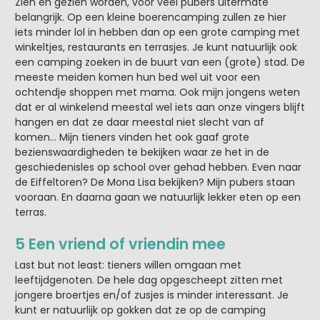
Zien en gezien worden, voor veel pubers uitermate
belangrijk. Op een kleine boerencamping zullen ze hier
iets minder lol in hebben dan op een grote camping met
winkeltjes, restaurants en terrasjes. Je kunt natuurlijk ook
een camping zoeken in de buurt van een (grote) stad. De
meeste meiden komen hun bed wel uit voor een
ochtendje shoppen met mama. Ook mijn jongens weten
dat er al winkelend meestal wel iets aan onze vingers blijft
hangen en dat ze daar meestal niet slecht van af
komen… Mijn tieners vinden het ook gaaf grote
bezienswaardigheden te bekijken waar ze het in de
geschiedenisles op school over gehad hebben. Even naar
de Eiffeltoren? De Mona Lisa bekijken? Mijn pubers staan
vooraan. En daarna gaan we natuurlijk lekker eten op een
terras.
5 Een vriend of vriendin mee
Last but not least: tieners willen omgaan met
leeftijdgenoten. De hele dag opgescheept zitten met
jongere broertjes en/of zusjes is minder interessant. Je
kunt er natuurlijk op gokken dat ze op de camping