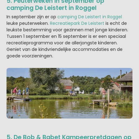
5. Peuterweken in september op
camping De Leistert in Roggel
In september zijn er op
camping De Leistert in Roggel
leuke peuterweken.
Recreatiepark De Leistert
is echt de
leukste bestemming voor gezinnen met jonge kinderen.
Tussen 1 september en 15 september is er een speciaal
recreatieprogramma voor de allerjongste kinderen.
Geniet van de kindvriendelijke accommodaties en de
goede voorzieningen.
5. De Bob & Babet Kampeerpretdagen op