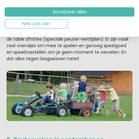
te maken. Ook hier kunnen ouders zich laten verwennen
Accepteer alles
tijdens de baby- en peuterweken in juni en de eerste
week van september. Het zwembad op
camping Moulin
Nee, pas aan
des Jarasses
is extra warm, kinderen t/m 4 jaar eten
gratis mee, terwijl ouders zich lekker laten verwennen bij
de table d’hôtes (speciale peuter-eettijden). Er zijn vaak
veel vriendjes om mee te spelen en genoeg speelgoed
en speeltoestellen om je geen moment te vervelen. En
dat alles tegen laagseizoen tarief.