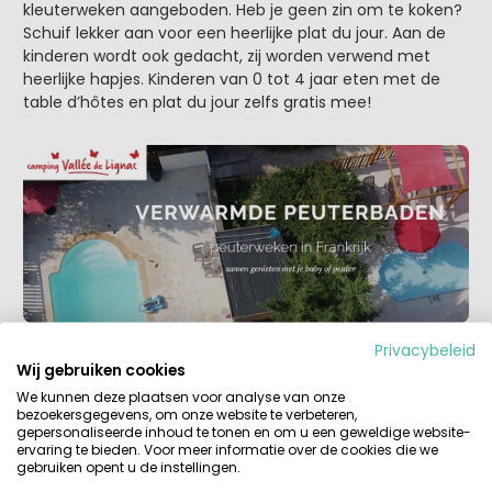
kleuterweken aangeboden. Heb je geen zin om te koken?
Schuif lekker aan voor een heerlijke plat du jour. Aan de
kinderen wordt ook gedacht, zij worden verwend met
heerlijke hapjes. Kinderen van 0 tot 4 jaar eten met de
table d’hôtes en plat du jour zelfs gratis mee!
Privacybeleid
Wij gebruiken cookies
4. Baby- en Peuterweken op Camping
We kunnen deze plaatsen voor analyse van onze
Moulin des Jarasses, Creuse
bezoekersgegevens, om onze website te verbeteren,
gepersonaliseerde inhoud te tonen en om u een geweldige website-
Wat een fijne relaxte camping, mooie safaritenten
ervaring te bieden. Voor meer informatie over de cookies die we
gebruiken opent u de instellingen.
(Vodatent), fijne familiedouches, het bos, het beekje en
de table d’hôtes, een heerlijke plek dus om herinneringen