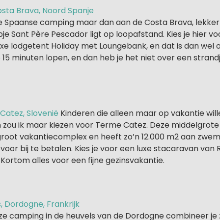
osta Brava, Noord Spanje
jne Spaanse camping maar dan aan de Costa Brava, lekker
pje Sant Père Pescador ligt op loopafstand. Kies je hier 
luxe lodgetent Holiday met Loungebank, en dat is dan wel 
p 15 minuten lopen, en dan heb je het niet over een stran
atez, Slovenië
Kinderen die alleen maar op vakantie will
 zou ik maar kiezen voor Terme Catez. Deze middelgrot
 groot vakantiecomplex en heeft zo’n 12.000 m2 aan zw
 voor bij te betalen. Kies je voor een luxe stacaravan van 
. Kortom alles voor een fijne gezinsvakantie.
rs, Dordogne, Frankrijk
p deze camping in de heuvels van de Dordogne combineer j