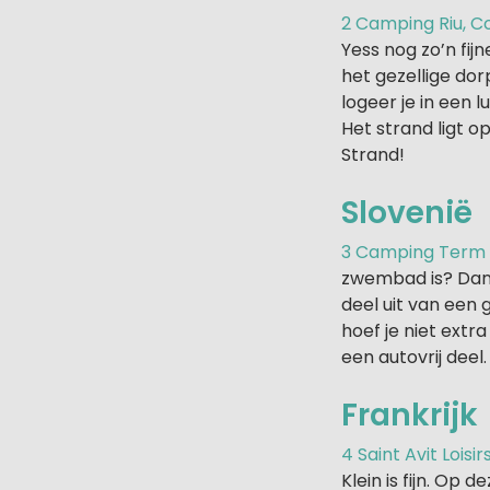
2 Camping Riu, C
Yess nog zo’n fi
het gezellige dor
logeer je in een 
Het strand ligt o
Strand!
Slovenië
3 Camping Term C
zwembad is? Dan
deel uit van een
hoef je niet extra
een autovrij deel
Frankrijk
4 Saint Avit Loisi
Klein is fijn. O