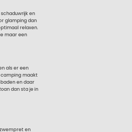
 schaduwrijk en
voor glamping dan
optimaal relaxen.
dje maar een
en als er een
e camping maakt
embaden en daar
Roan dan sta je in
e zwempret en