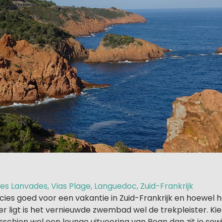
s Lanvades, Vias Plage, Languedoc, Zuid-Frankrijk
ecies goed voor een vakantie in Zuid-Frankrijk en hoewel 
r ligt is het vernieuwde zwembad wel de trekpleister. Kie
schien wel een lounge uitvoering van Roan dan zit je sow