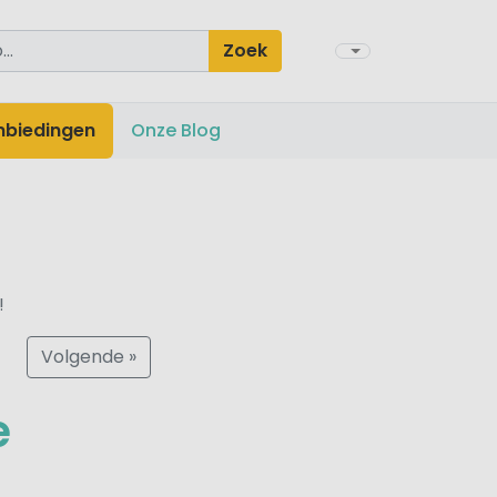
Zoek
nbiedingen
Onze Blog
!
Volgende »
e