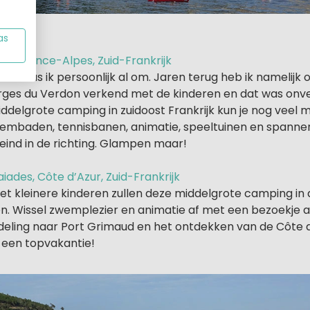
as
 Provence-Alpes, Zuid-Frankrijk
don was ik persoonlijk al om. Jaren terug heb ik namelijk 
rges du Verdon verkend met de kinderen en dat was onver
iddelgrote camping in zuidoost Frankrijk kun je nog veel
embaden, tennisbanen, animatie, speeltuinen en spannen
eind in de richting. Glampen maar!
ades, Côte d’Azur, Zuid-Frankrijk
et kleinere kinderen zullen deze middelgrote camping in d
. Wissel zwemplezier en animatie af met een bezoekje 
eling naar Port Grimaud en het ontdekken van de Côte d’A
 een topvakantie!