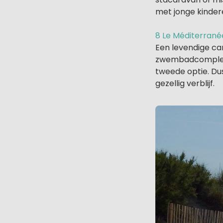
met jonge kindere
8 Le Méditerranée
Een levendige cam
zwembadcomplex m
tweede optie. Du
gezellig verblijf.