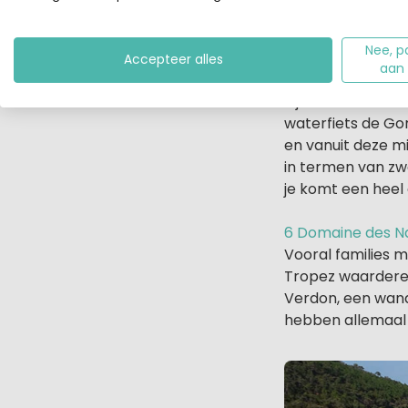
Nee, p
Accepteer alles
aan
5 Lacs du Verdon,
Bij het woord Ver
waterfiets de Go
en vanuit deze m
in termen van zw
je komt een heel 
6 Domaine des Nai
Vooral families m
Tropez waarderen
Verdon, een wand
hebben allemaal