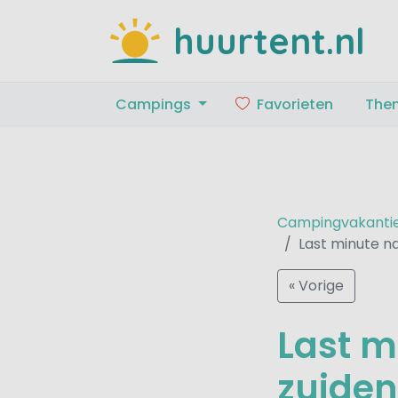
huurtent.nl
Campings
Favorieten
The
Campingvakanti
Last minute na
« Vorige
Last m
zuiden