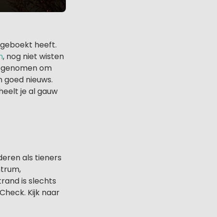
 geboekt heeft.
n
, nog niet wisten
en genomen om
n goed nieuws.
heelt je al gauw
eren als tieners
ntrum,
rand is slechts
Check. Kijk naar