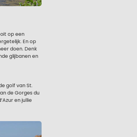
ooit op een
getelijk. En op
 meer doen. Denk
de glijbanen en
e golf van St.
aan de Gorges du
zur en jullie