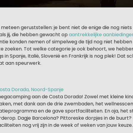
meteen geruststellen: je bent niet de enige die nog niets
oals jij, die hebben gewacht op
aantrekkelijke aanbiedinge
ntie konden nemen of simpelweg de tijd nog niet hebb
te zoeken. Tot welke categorie je ook behoort, we hebbe
in Spanje, Italië, Slovenië en Frankrijk is nog plek! Dat sc
at aan speurwerk.
 Costa Dorada, Noord-Spanje
 megacamping aan de Costa Dorada! Zowel met kleine kind
rmaken, met dank aan de drie zwembaden, het wellnessce
tieprogramma en de gave sportfaciliteiten. En oja, het st
rderop. Dagje Barcelona? Pittoreske dorpjes in de buurt? 
iliteiten nog vrij zijn in de week of weken van jouw keuze.