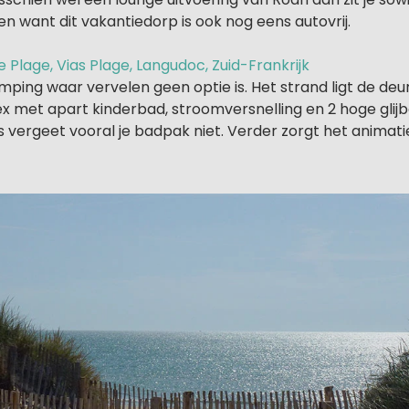
n want dit vakantiedorp is ook nog eens autovrij.
 Plage, Vias Plage, Langudoc, Zuid-Frankrijk
ping waar vervelen geen optie is. Het strand ligt de deu
et apart kinderbad, stroomversnelling en 2 hoge glijb
s vergeet vooral je badpak niet. Verder zorgt het anima