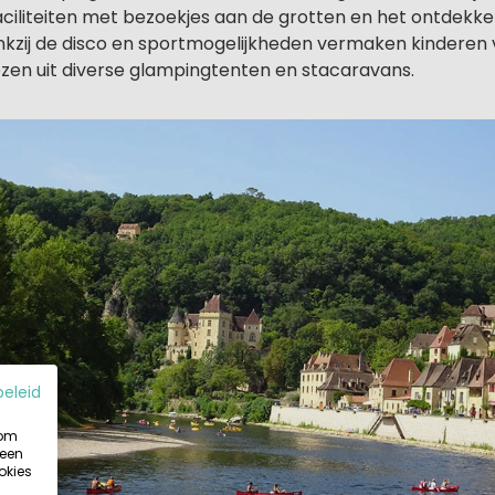
aciliteiten met bezoekjes aan de grotten en het ontdekk
nkzij de disco en sportmogelijkheden vermaken kinderen v
iezen uit diverse glampingtenten en stacaravans.
beleid
 om
 een
okies