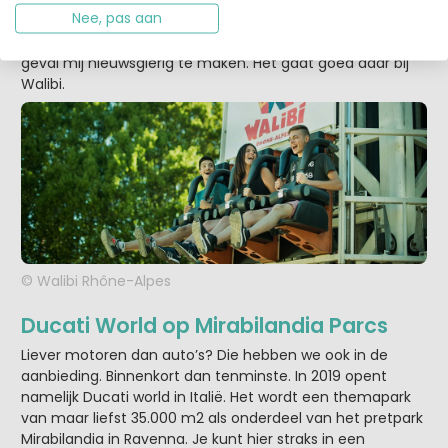
Nee, pas aan
nieuwe attracties voor kleinere kinderen. De achtbaan
wordt Vertical Swing genoemd, wat genoeg is om in elk
geval mij nieuwsgierig te maken. Het gaat goed daar bij
Walibi.
© Walibi Rhône-Alpes
Ducati World op Mirabilandia Parcs
Liever motoren dan auto’s? Die hebben we ook in de
aanbieding. Binnenkort dan tenminste. In 2019 opent
namelijk Ducati world in Italië. Het wordt een themapark
van maar liefst 35.000 m2 als onderdeel van het pretpark
Mirabilandia in Ravenna. Je kunt hier straks in een