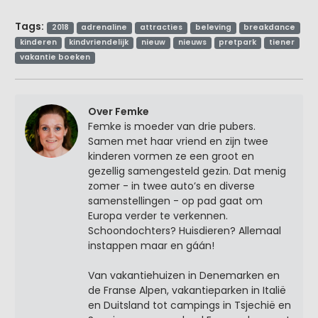
Tags:
2018
adrenaline
attracties
beleving
breakdance
kinderen
kindvriendelijk
nieuw
nieuws
pretpark
tiener
vakantie boeken
Over Femke
Femke is moeder van drie pubers.
Samen met haar vriend en zijn twee
kinderen vormen ze een groot en
gezellig samengesteld gezin. Dat menig
zomer - in twee auto’s en diverse
samenstellingen - op pad gaat om
Europa verder te verkennen.
Schoondochters? Huisdieren? Allemaal
instappen maar en gáán!
Van vakantiehuizen in Denemarken en
de Franse Alpen, vakantieparken in Italië
en Duitsland tot campings in Tsjechië en