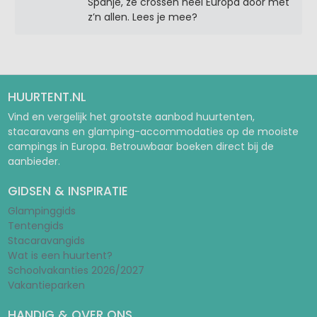
Spanje, ze crossen heel Europa door met
z’n allen. Lees je mee?
HUURTENT.NL
Vind en vergelijk het grootste aanbod huurtenten,
stacaravans en glamping-accommodaties op de mooiste
campings in Europa. Betrouwbaar boeken direct bij de
aanbieder.
GIDSEN & INSPIRATIE
Glampinggids
Tentengids
Stacaravangids
Wat is een huurtent?
Schoolvakanties 2026/2027
Vakantieparken
HANDIG & OVER ONS