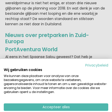
wereldprimeur is niet het enige, er staan drie nieuwe
glijbanen op de planning voor 2018. En wat denk je van de
bestaande glijbaan met looping en die ene waarbij je
rechtop staat? De woorden standaard en stilstaan
kennen ze niet daar in Duitsland.
Nieuws over pretparken in Zuid-
Europa
PortAventura World
Al eens in het Spaanse Salou geweest? Dat heb je
ongetwijfeld van PortAventura gehoord. Nieuw hier sinds
Privacybeleid
2017 is Ferrari-land, een compleet park voor de totale
Wij gebruiken cookies
Ferrari experience. Wie zou hier blijer van worden, de papa
We kunnen deze plaatsen voor analyse van onze
of de zoon?
bezoekersgegevens, om onze website te verbeteren,
gepersonaliseerde inhoud te tonen en om u een geweldige website-
Walibi Rhône-Alpes
ervaring te bieden. Voor meer informatie over de cookies die we
gebruiken opent u de instellingen.
Naast de ongeveer 30 attracties die dit Zuid-Franse
Walibi-park al rijk is, prijkt vanaf 2018 een nieuwe
attractiezone met spectaculaire loopingcoaster. Alsof
Accepteer alles
dat nog niet genoeg is, komt het pretpark ook met twee