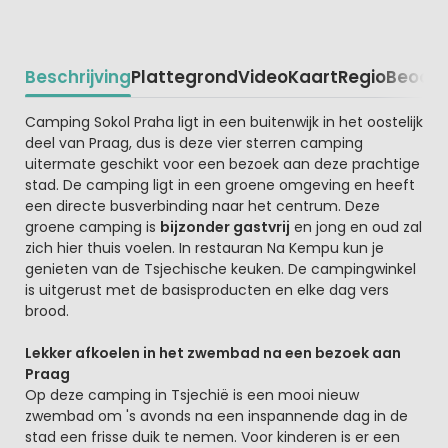
Beschrijving
Plattegrond
Video
Kaart
Regio
Beoord
Beschrijving
Camping Sokol Praha ligt in een buitenwijk in het oostelijk
deel van Praag, dus is deze vier sterren camping
uitermate geschikt voor een bezoek aan deze prachtige
stad. De camping ligt in een groene omgeving en heeft
een directe busverbinding naar het centrum. Deze
groene camping is
bijzonder gastvrij
en jong en oud zal
zich hier thuis voelen. In restauran Na Kempu kun je
genieten van de Tsjechische keuken. De campingwinkel
is uitgerust met de basisproducten en elke dag vers
brood.
Lekker afkoelen in het zwembad na een bezoek aan
Praag
Op deze camping in Tsjechië is een mooi nieuw
zwembad om 's avonds na een inspannende dag in de
stad een frisse duik te nemen. Voor kinderen is er een