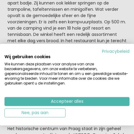
apart badje. Zij kunnen ook lekker springen op de
trampoline, tafeltennissen en minigolfen. Wat verder
opvalt is de gemoedelijke sfeer en de fijne
voorzieningen. Er is zelfs een kampvuurplaats. Op 500 m.
van de camping vind je een 18 hole golf resort en
tennisbaan. De winkel heeft een redelijk assortiment
met elke dag vers brood. In het restaurant kun je terecht
voor ontbijt, lunch en diner, waarbij je zowel binnen als
Privacybeleid
buiten kunt zitten. Het sanitair is mooi, ruim en luxe, met
Wij gebruiken cookies
invalidentoilet en -douche in hetzelfde gebouw. Op de
We kunnen deze plaatsen voor analyse van onze
hele camping is er WIFI.
bezoekersgegevens, om onze website te verbeteren,
gepersonaliseerde inhoud te tonen en om u een geweldige website-
Aan de balie van de camping kun je terecht voor
ervaring te bieden. Voor meer informatie over de cookies die we
gebruiken opent u de instellingen.
stadsplattegronden en kaartjes voor de verschillende
vervoersmiddelen naar Praag.
Behalve het mooie zwembad is er een minigolfterrein en
Accepteer alles
een kinderspeelplaats en tijdens het hoogseizoen een
leuk animatieteam. Wifi hotspot tegen betaling.
Nee, pas aan
Bezoek zeker Praag met het mooie centrum
Het historische centrum van Praag staat in zijn geheel