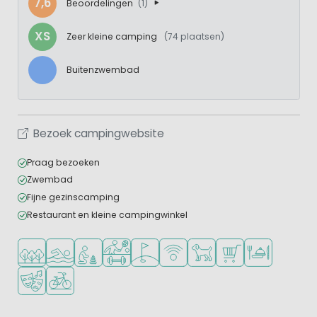
7,6
Beoordelingen
(1)
XS
Zeer kleine camping
(74 plaatsen)
Buitenzwembad
Bezoek campingwebsite
Praag bezoeken
Zwembad
Fijne gezinscamping
Restaurant en kleine campingwinkel
Ligt in een bosrijke omgeving
Openlucht zwembad
Aanbevolen voor jonge kinderen
Veel mogelijkheden om te sporten
Golfbaan in de buurt
WiFi beschikbaar
Huisdieren toegestaan
Campingwinkel/Sup
Restaurant of p
Animatieprogramma
Fietsverhuur