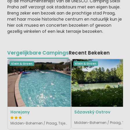
op de monumentenlijst van de UNESCO. Camping Sokol
Praha zelf verzorgt ook stadstours met een eigen busje.
Breng zeker een bezoek aan de prachtige stad Praag,
met haar mooie historische centrum en natuurlijk kun je
hier ook musea en concerten bezoeken of gewoon
gezellig winkelen of een leuk terrasje bezoeken.
Vergelijkbare Campings
Recent Bekeken
Klein & Groen
Klein & Groen
Horejany
Sázavský Ostrov
Midden-Bohemen /
Midden-Bohemen / Praag, Tsjechië