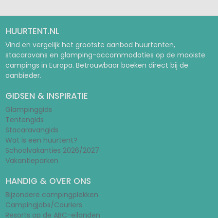
HUURTENT.NL
Vind en vergelijk het grootste aanbod huurtenten,
stacaravans en glamping-accommodaties op de mooiste
campings in Europa. Betrouwbaar boeken direct bij de
aanbieder.
GIDSEN & INSPIRATIE
Glampinggids
Tentengids
Stacaravangids
Wat is een huurtent?
Schoolvakanties 2026/2027
Vakantieparken
HANDIG & OVER ONS
Bijzondere campingplekken
Campingjobs/Couriers
Resorts op de ABC-eilanden