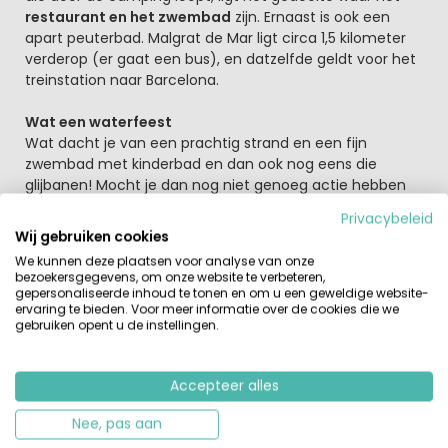
restaurant en het zwembad
zijn. Ernaast is ook een
apart peuterbad. Malgrat de Mar ligt circa 1,5 kilometer
verderop (er gaat een bus), en datzelfde geldt voor het
treinstation naar Barcelona.
Wat een waterfeest
Wat dacht je van een prachtig strand en een fijn
zwembad met kinderbad en dan ook nog eens die
glijbanen! Mocht je dan nog niet genoeg actie hebben
dan kun je altijd nog zeilen of windsurfen en een balletje
Privacybeleid
trappen of gooien bij het voetbal/basketbalveld.
Wij gebruiken cookies
We kunnen deze plaatsen voor analyse van onze
Geniet van de heerlijke Spaanse sfeer
bezoekersgegevens, om onze website te verbeteren,
Malgrat de Mar was ooit een rustig vissersplaatsje.
gepersonaliseerde inhoud te tonen en om u een geweldige website-
ervaring te bieden. Voor meer informatie over de cookies die we
Tegenwoordig is het een levendige gezellige badplaats,
gebruiken opent u de instellingen.
maar nog steeds ademt de dorpskern het authentieke
Catalaanse sfeertje. Overal zijn leuke restaurants en
bars met terrasjes, en ook 's avonds is het er gezellig. De
Accepteer alles
ligging tussen de bergen van het nationale park
Montnegre en de Middellandse Zee aan de andere kant
Nee, pas aan
zorgen voor een ideaal vakantieklimaat.