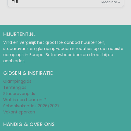
TUI
Meer info »
HUURTENT.NL
Vind en vergelijk het grootste aanbod huurtenten,
stacaravans en glamping-accommodaties op de mooiste
campings in Europa. Betrouwbaar boeken direct bij de
aanbieder.
GIDSEN & INSPIRATIE
Glampinggids
Tentengids
Stacaravangids
Wat is een huurtent?
Schoolvakanties 2026/2027
Vakantieparken
HANDIG & OVER ONS