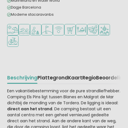
Marineland en Water World
Dagje Barcelona
Moderne stacaravanbs
Ligt bij strand en zee
Openlucht zwembad
Aanbevolen voor jonge kinderen
Golfbaan in de buurt
WiFi beschikbaar
Campingwinkel/Supermarkt
Restaurant of pizzeria
Animatieprogramm
Discotheek
Fietsverhuur
Beschrijving
Plattegrond
Kaart
Regio
Beoordeling
Beschrijving
Een vakantiebestemming voor de pure strandliefhebber.
Camping Els Pins ligt tussen Blanes en Malgrat de Mar
dichtbij de monding van de Tordera. De ligging is ideaal:
direct aan het strand
. De camping bestaat uit een
aantal centra met een geheel vernieuwd gedeelte
direct aan het strand. Aan de andere kant van de weg,
die door de camping loopt, ligt het gedeelte waar het