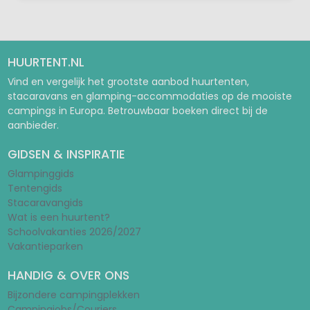
HUURTENT.NL
Vind en vergelijk het grootste aanbod huurtenten,
stacaravans en glamping-accommodaties op de mooiste
campings in Europa. Betrouwbaar boeken direct bij de
aanbieder.
GIDSEN & INSPIRATIE
Glampinggids
Tentengids
Stacaravangids
Wat is een huurtent?
Schoolvakanties 2026/2027
Vakantieparken
HANDIG & OVER ONS
Bijzondere campingplekken
Campingjobs/Couriers