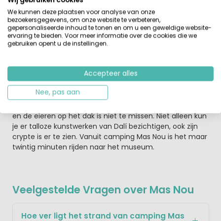
oude straatjes of genieten van tapas en paella op een
van de terrasjes. Winkelen kan in de vele boetiekjes,
We kunnen deze plaatsen voor analyse van onze
bezoekersgegevens, om onze website te verbeteren,
bijvoorbeeld aan de Rambla de la Llibertat. Er is ook een
gepersonaliseerde inhoud te tonen en om u een geweldige website-
groot overdekt winkelcentrum: Centro Commercial
ervaring te bieden. Voor meer informatie over de cookies die we
EspaiGirones, of kortweg El Centre.
gebruiken opent u de instellingen.
Figueres is de geboortestad én de laatste rustplek van
Accepteer alles
de bekende surrealistische kunstschilder Salvador Dalí.
Hier liet Dalí het ‘Teatre-Museu Dalí’ bouwen in het oude
Nee, pas aan
stadstheater. In Figueres hoef je niet lang te zoeken naar
het museum. Het bijzondere gebouw met zijn rode toren
en de eieren op het dak is niet te missen. Niet alleen kun
je er talloze kunstwerken van Dalí bezichtigen, ook zijn
crypte is er te zien. Vanuit camping Mas Nou is het maar
twintig minuten rijden naar het museum.
Veelgestelde Vragen over Mas Nou
Hoe ver ligt het strand van camping Mas