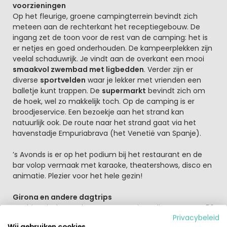
voorzieningen
Op het fleurige, groene campingterrein bevindt zich
meteen aan de rechterkant het receptiegebouw. De
ingang zet de toon voor de rest van de camping: het is
er netjes en goed onderhouden. De kampeerplekken zijn
veelal schaduwrijk. Je vindt aan de overkant een mooi
smaakvol zwembad met ligbedden
. Verder zijn er
diverse
sportvelden
waar je lekker met vrienden een
balletje kunt trappen. De
supermarkt
bevindt zich om
de hoek, wel zo makkelijk toch. Op de camping is er
broodjeservice. Een bezoekje aan het strand kan
natuurlijk ook. De route naar het strand gaat via het
havenstadje Empuriabrava (het Venetië van Spanje).
’s Avonds is er op het podium bij het restaurant en de
bar volop vermaak met karaoke, theatershows, disco en
animatie. Plezier voor het hele gezin!
Girona en andere dagtrips
Het historische stadcentrum van Girona ligt ongeveer 50
Privacybeleid
km van de camping. Daar kun je ronddwalen door de
Wij gebruiken cookies