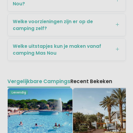
Nou?
Welke voorzieningen zijn er op de
camping zelf?
Welke uitstapjes kun je maken vanaf
camping Mas Nou
Vergelijkbare Campings
Recent Bekeken
Levendig