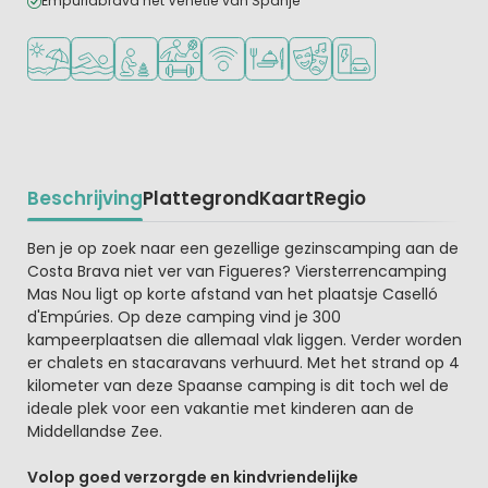
Empuriabrava het Venetië van Spanje
Ligt bij strand en zee
Openlucht zwembad
Aanbevolen voor jonge kinderen
Veel mogelijkheden om te sporten
WiFi beschikbaar
Restaurant of pizzeria
Animatieprogramma
Laadpaal elektrische
Beschrijving
Plattegrond
Kaart
Regio
Beschrijving
Ben je op zoek naar een gezellige gezinscamping aan de
Costa Brava niet ver van Figueres? Viersterrencamping
Mas Nou ligt op korte afstand van het plaatsje Caselló
d'Empúries. Op deze camping vind je 300
kampeerplaatsen die allemaal vlak liggen. Verder worden
er chalets en stacaravans verhuurd. Met het strand op 4
kilometer van deze Spaanse camping is dit toch wel de
ideale plek voor een vakantie met kinderen aan de
Middellandse Zee.
Volop goed verzorgde en kindvriendelijke