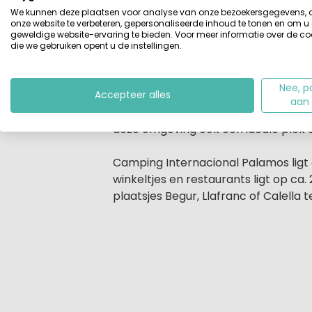
maak een bezoekje aan de keramieke
We kunnen deze plaatsen voor analyse van onze bezoekersgegevens,
onze website te verbeteren, gepersonaliseerde inhoud te tonen en om u
no time te bereiken is.
geweldige website-ervaring te bieden. Voor meer informatie over de co
die we gebruiken opent u de instellingen.
Laat de heerlijke Spaanse relaxte 
Op camping Internacional Palamós vi
Nee, p
Het dorpje Palamos ligt slechts 3 
Accepteer alles
aan
kindergedeelte
en door de grote ho
deze omgeving ook een ideale plek o
Camping Internacional Palamos ligt
winkeltjes en restaurants ligt op c
plaatsjes Begur, Llafranc of Calella 