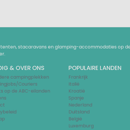
uurtenten, stacaravans en glamping-accommodaties op de
er.
IG & OVER ONS
POPULAIRE LANDEN
ndere campingplekken
Frankrijk
ngjobs/Couriers
Italië
ts op de ABC-eilanden
Kroatië
ons
Spanje
ct
Nederland
ybeleid
Duitsland
ap
België
Luxemburg