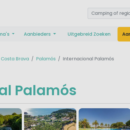
ma's
Aanbieders
Uitgebreid Zoeken
Aa
Costa Brava
Palamós
Internacional Palamós
nal Palamós