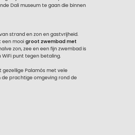
ende Dali museum te gaan die binnen
an strand en zon en gastvrijheid.
ok een mooi
groot zwembad met
lve zon, zee en een fijn zwembad is
WiFi punt tegen betaling.
t gezellige Palamós met vele
om de prachtige omgeving rond de