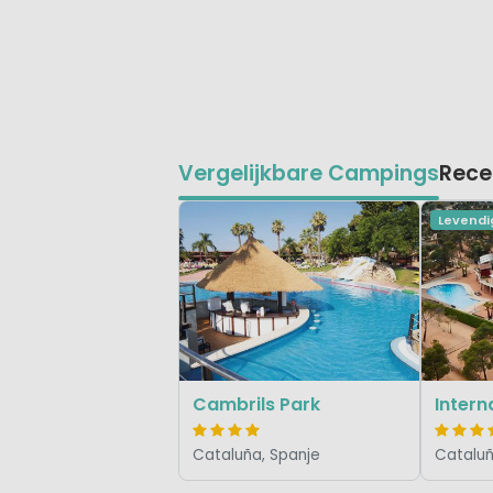
Vergelijkbare Campings
Rece
Levendi
Cambrils Park
Cataluña, Spanje
Cataluñ