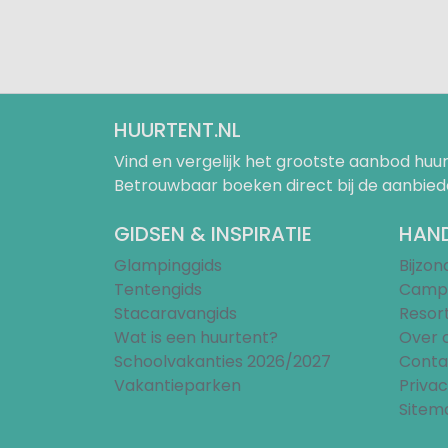
HUURTENT.NL
Vind en vergelijk het grootste aanbod h
Betrouwbaar boeken direct bij de aanbied
GIDSEN & INSPIRATIE
HAND
Glampinggids
Bijzo
Tentengids
Campi
Stacaravangids
Resor
Wat is een huurtent?
Over 
Schoolvakanties 2026/2027
Conta
Vakantieparken
Privac
Sitem