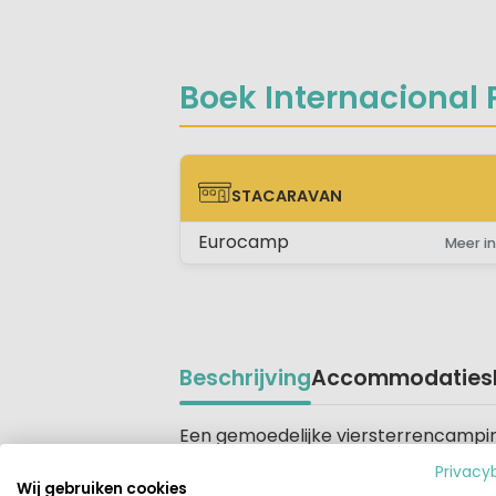
Boek Internacional 
STACARAVAN
STACARAVAN
Eurocamp
Meer in
Beschrijving
Accommodaties
Beschrijving
Een gemoedelijke viersterrencampi
van de mooie Spaanse stranden is In
Privacy
mooi baaitje gelegen en vanaf hier be
Wij gebruiken cookies