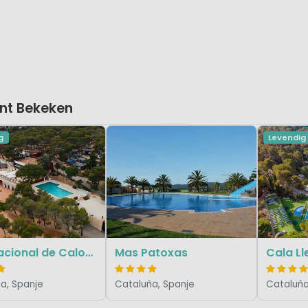
nt Bekeken
g
Levendig
Internacional de Calonge
Mas Patoxas
Cala L
a, Spanje
Cataluña, Spanje
Cataluña