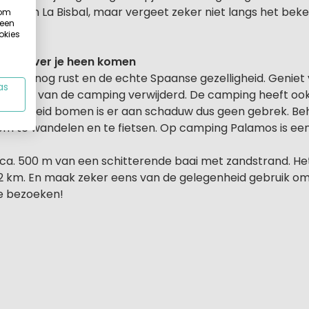
n van La Bisbal, maar vergeet zeker niet langs het bek
 om
 een
okies
sfeer over je heen komen
nd je nog rust en de echte Spaanse gezelligheid. Geniet v
as
kilometer van de camping verwijderd. De camping heeft o
eveelheid bomen is er aan schaduw dus geen gebrek. Beha
m te wandelen en te fietsen. Op camping Palamos is een 
 ca. 500 m van een schitterende baai met zandstrand. He
a. 2 km. En maak zeker eens van de gelegenheid gebruik 
te bezoeken!