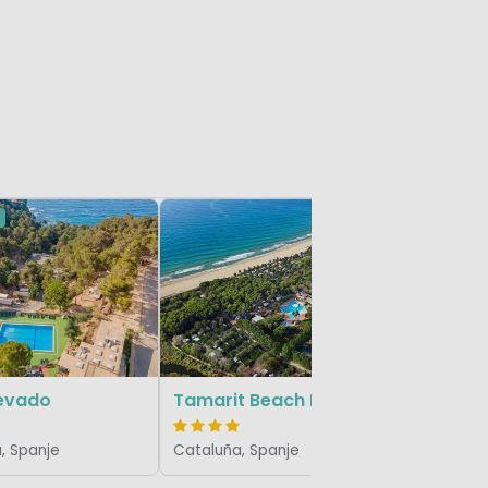
Interpal
Cataluña,
levado
Tamarit Beach Resort
, Spanje
Cataluña, Spanje