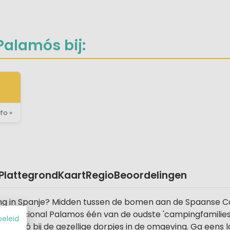
Palamós bij:
fo »
Plattegrond
Kaart
Regio
Beoordelingen
ng in Spanje? Midden tussen de bomen aan de Spaanse 
ternacional Palamos één van de oudste 'campingfamilies' 
beleid
n je zó bij de gezellige dorpjes in de omgeving. Ga eens l