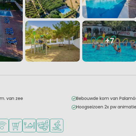
+7
 m. van zee
Bebouwde kom van Palamós 
Hoogseizoen 2x pw animatie
onge kinderen
kheden om te sporten
n in de buurt
Fi beschikbaar
Campingwinkel/Supermarkt
Restaurant of pizzeria
Animatieprogramma
Watersportfaciliteiten