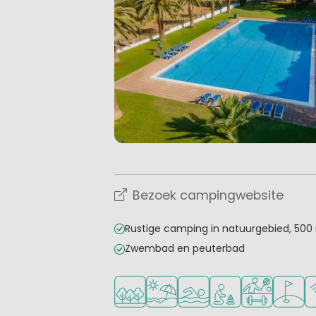
Bezoek campingwebsite
Rustige camping in natuurgebied, 500
Zwembad en peuterbad
Ligt in een bosrijke omgeving
Ligt bij strand en zee
Openlucht zwembad
Aanbevolen voor j
Veel mogelij
Golfbaa
Wi