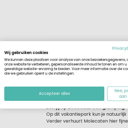
Privacy
Wij gebruiken cookies
Beschrijving
Accommodaties
We kunnen deze plaatsen voor analyse van onze bezoekersgegevens,
onze website te verbeteren, gepersonaliseerde inhoud te tonen en om u
geweldige website-ervaring te bieden. Voor meer informatie over de co
Beschrijving
Molecaten Park Waterbos
ligt op 
die we gebruiken opent u de instellingen.
met ruime kampeervelden. Terwijl de
Paviljoen Zomerzoen te genieten van 
Nee, p
wandeltocht.
Voor de kinderen is e
Accepteer alles
aan
Ben jij op zoek naar een glampin
Op dit vakantiepark kun je natuur
Verder verhuurt Molecaten hier fijne