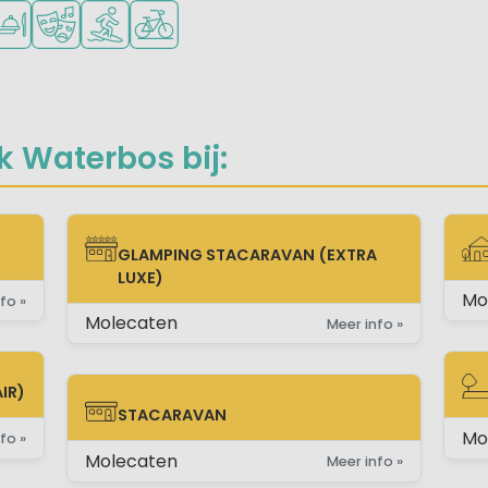
inderen
n om te sporten
baar
gwinkel/Supermarkt
staurant of pizzeria
Animatieprogramma
Watersportfaciliteiten
Fietsverhuur
 Waterbos bij:
GLAMPING STACARAVAN (EXTRA
GLAMPING STACARAVAN (EXTRA LUXE)
CH
LUXE)
Mo
fo »
Molecaten
Meer info »
IR)
ST
STACARAVAN
Mo
STACARAVAN
fo »
Molecaten
Meer info »