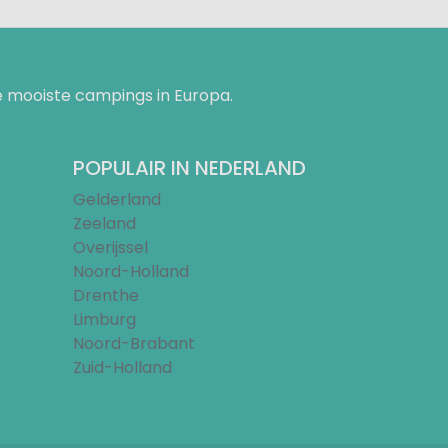
 mooiste campings in Europa.
POPULAIR IN NEDERLAND
Gelderland
Zeeland
Overijssel
Noord-Holland
Drenthe
Limburg
Noord-Brabant
Zuid-Holland