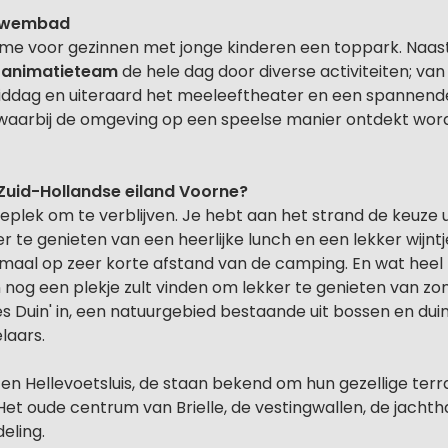
 zwembad
me voor gezinnen met jonge kinderen een toppark. Naas
 animatieteam
de hele dag door diverse activiteiten; van
iddag en uiteraard het meeleeftheater en een spannende 
, waarbij de omgeving op een speelse manier ontdekt wor
 Zuid-Hollandse eiland Voorne?
ieplek om te verblijven. Je hebt aan het strand de keuze u
er te genieten van een heerlijke lunch en een lekker wijntje
maal op zeer korte afstand van de camping. En wat heel p
n nog een plekje zult vinden om lekker te genieten van zon
s Duin' in, een natuurgebied bestaande uit bossen en dui
laars.
 en Hellevoetsluis, de staan bekend om hun gezellige terr
 Het oude centrum van Brielle, de vestingwallen, de jac
eling.