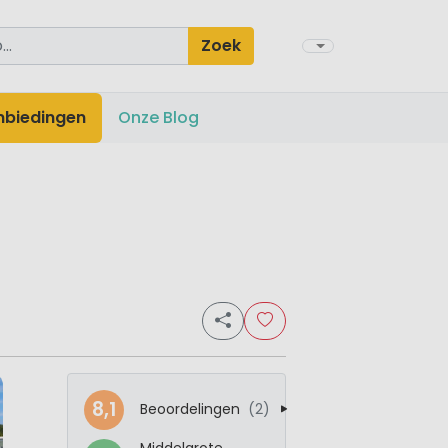
Zoek
nbiedingen
Onze Blog
8,1
Beoordelingen
(2)
Middelgrote