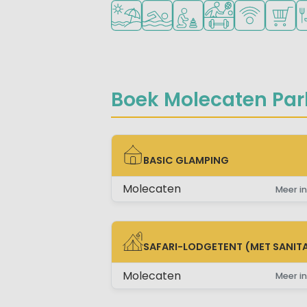
Ligt bij strand en zee
Openlucht zwembad
Aanbevolen voor jonge k
Veel mogelijkhede
WiFi beschik
Campin
Re
Boek Molecaten Park
BASIC GLAMPING
BASIC GLAMPING
Molecaten
Meer in
SAFARI-LODGETENT (MET SANITA
SAFARI-LODGETENT (MET SANITAIR)
Molecaten
Meer in