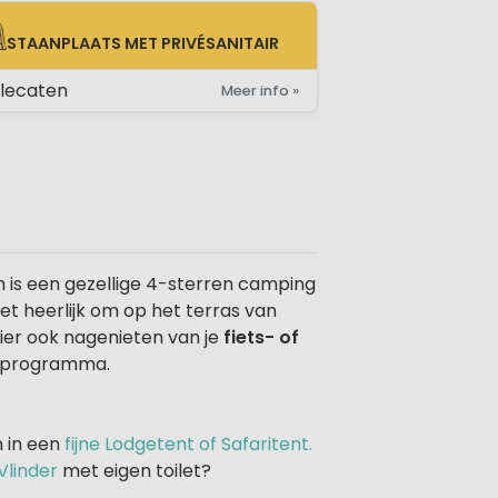
STAANPLAATS MET PRIVÉSANITAIR
AANPLAATS MET PRIVÉSANITAIR
lecaten
Meer info »
n is een gezellige 4-sterren camping
t heerlijk om op het terras van
hier ook nagenieten van je
fiets- of
ieprogramma.
 in een
fijne Lodgetent of Safaritent.
Vlinder
met eigen toilet?