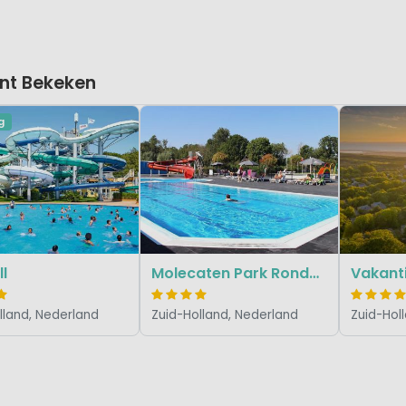
nt Bekeken
g
ll
Molecaten Park Rondeweibos
Vakanti
lland, Nederland
Zuid-Holland, Nederland
Zuid-Hol