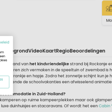
ST
Mo
beleid
Plattegrond
Video
Kaart
Regio
Beoordelingen
 om
 een
okies
loopafstand van
het kindvriendelijke
strand bij Rockanje e
 kinderen zich vermaken in de speeltuin of zwembad is he
een drankje en hapje. Zodra het zonnetje schijnt kun je 
as
r gedurende de schoolvakanties een afwisselend animat
g-accommodatie in Zuid-Holland?
lijk kamperen op ruime kampeerplekken maar ook glampen
 luxe duinhuisjes en stacaravans. Of wordt het een
Cabin 