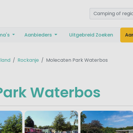
ma's
Aanbieders
Uitgebreid Zoeken
Aa
lland
Rockanje
Molecaten Park Waterbos
Park Waterbos