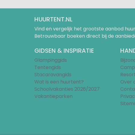
HUURTENT.NL
Vind en vergelijk het grootste aanbod h
Betrouwbaar boeken direct bij de aanbied
GIDSEN & INSPIRATIE
HAND
Glampinggids
Bijzo
Tentengids
Campi
Stacaravangids
Resor
Wat is een huurtent?
Over 
Schoolvakanties 2026/2027
Conta
Vakantieparken
Privac
Sitem