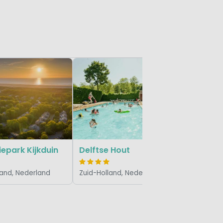
Zuid-Holl
epark Kijkduin
Delftse Hout
land, Nederland
Zuid-Holland, Nederland