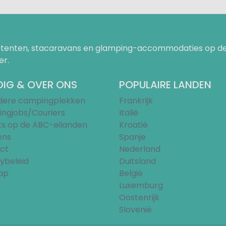
uurtenten, stacaravans en glamping-accommodaties op de
er.
IG & OVER ONS
POPULAIRE LANDEN
ndere campingplekken
Frankrijk
ngjobs/Couriers
Italië
ts op de ABC-eilanden
Kroatië
ons
Spanje
ct
Nederland
ybeleid
Duitsland
ap
België
Luxemburg
Oostenrijk
Slovenië