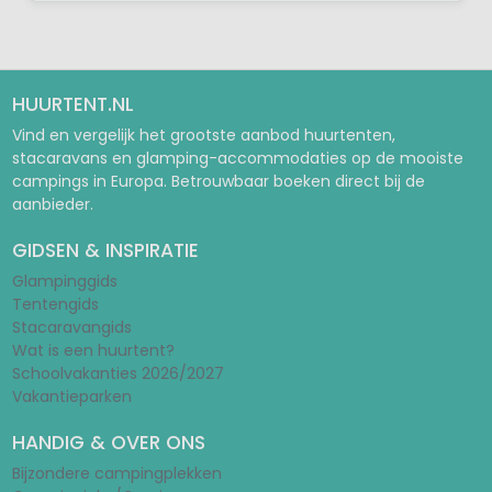
HUURTENT.NL
Vind en vergelijk het grootste aanbod huurtenten,
stacaravans en glamping-accommodaties op de mooiste
campings in Europa. Betrouwbaar boeken direct bij de
aanbieder.
GIDSEN & INSPIRATIE
Glampinggids
Tentengids
Stacaravangids
Wat is een huurtent?
Schoolvakanties 2026/2027
Vakantieparken
HANDIG & OVER ONS
Bijzondere campingplekken