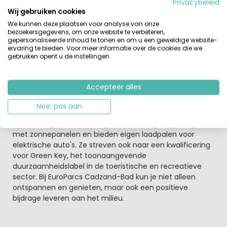
Privacybeleid
Niet alleen de betoverende stranden, maar ook de
Wij gebruiken cookies
prachtige natuurgebieden omringen je hier. In de
We kunnen deze plaatsen voor analyse van onze
nabijheid van het vakantiepark vind je bijvoorbeeld het
bezoekersgegevens, om onze website te verbeteren,
schitterende natuurgebied Het Zwin. Maak een
gepersonaliseerde inhoud te tonen en om u een geweldige website-
ervaring te bieden. Voor meer informatie over de cookies die we
wandeling door dit gebied en spot de meest bijzondere
gebruiken opent u de instellingen.
vogelsoorten, terwijl je jezelf onderdompelt in de serene
schoonheid van de natuur.
Accepteer alles
Bij EuroParcs Cadzand-Bad gaan ze verder dan alleen
vakantieplezier. Ze zijn trots op hun duurzame karakter.
Nee, pas aan
Als het eerste gasloze park in Zeeuws-Vlaanderen draait
het volledige park zonder gas. De woningen zijn uitgerust
met zonnepanelen en bieden eigen laadpalen voor
elektrische auto's. Ze streven ook naar een kwalificering
voor Green Key, het toonaangevende
duurzaamheidslabel in de toeristische en recreatieve
sector. Bij EuroParcs Cadzand-Bad kun je niet alleen
ontspannen en genieten, maar ook een positieve
bijdrage leveren aan het milieu.