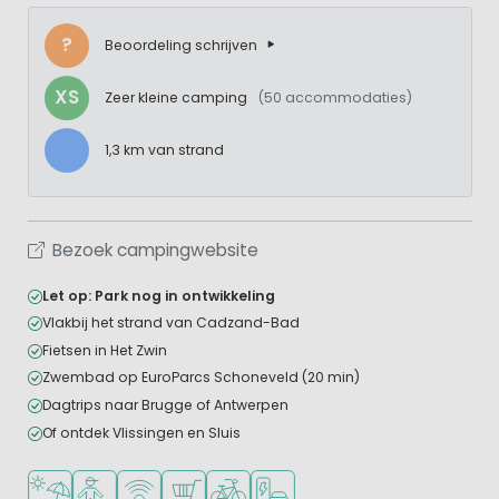
?
Beoordeling schrijven
XS
Zeer kleine camping
(50 accommodaties)
1,3 km van strand
Bezoek campingwebsite
Let op: Park nog in ontwikkeling
Vlakbij het strand van Cadzand-Bad
Fietsen in Het Zwin
Zwembad op EuroParcs Schoneveld (20 min)
Dagtrips naar Brugge of Antwerpen
Of ontdek Vlissingen en Sluis
Ligt bij strand en zee
Aanbevolen voor tieners
WiFi beschikbaar
Campingwinkel/Supermarkt
Fietsverhuur
Laadpaal elektrische auto