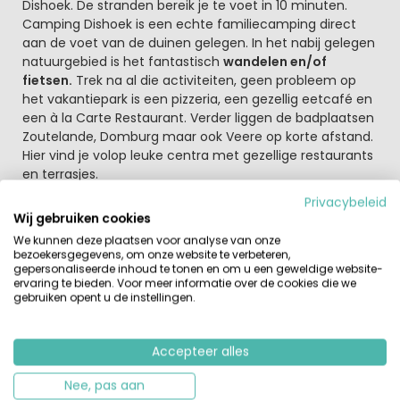
Dishoek. De stranden bereik je te voet in 10 minuten.
Camping Dishoek is een echte familiecamping direct
aan de voet van de duinen gelegen. In het nabij gelegen
natuurgebied is het fantastisch
wandelen en/of
fietsen.
Trek na al die activiteiten, geen probleem op
het vakantiepark is een pizzeria, een gezellig eetcafé en
een à la Carte Restaurant. Verder liggen de badplaatsen
Zoutelande, Domburg maar ook Veere op korte afstand.
Hier vind je volop leuke centra met gezellige restaurants
en terrasjes.
Privacybeleid
Zeeland ontdekken
Wij gebruiken cookies
De Zeeuwse stranden zijn overal dichtbij op Walcheren.
We kunnen deze plaatsen voor analyse van onze
En wat wel heel bijzonder is dat deze stranden een van
bezoekersgegevens, om onze website te verbeteren,
de schoonste stranden aan de Nederlandse kust zijn.
gepersonaliseerde inhoud te tonen en om u een geweldige website-
ervaring te bieden. Voor meer informatie over de cookies die we
Jaarlijks worden veel Zeeuwse stranden onderscheiden
gebruiken opent u de instellingen.
met een Blauwe vlag, dat staat garant voor zorgeloos
vakantieplezier want je vindt er strandbewaking, een
EHBO post, toiletten, afvalbakken en voorzieningen voor
Accepteer alles
mindervaliden.
Nee, pas aan
Als gast van Camping Dishoek kun je gratis gebruik