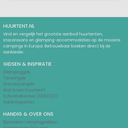
HUURTENT.NL
Vind en vergelijk het grootste aanbod huurtenten,
stacaravans en glamping-accommodaties op de mooiste
campings in Europa. Betrouwbaar boeken direct bij de
aanbieder.
GIDSEN & INSPIRATIE
Glampinggids
Tentengids
Stacaravangids
Wat is een huurtent?
Schoolvakanties 2026/2027
Vakantieparken
HANDIG & OVER ONS
Bijzondere campingplekken