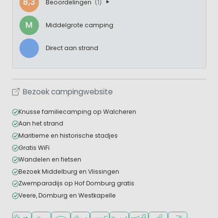
8,3
Beoordelingen
(1)
M
Middelgrote camping
Direct aan strand
Bezoek campingwebsite
Knusse familiecamping op Walcheren
Aan het strand
Maritieme en historische stadjes
Gratis WiFi
Wandelen en fietsen
Bezoek Middelburg en Vlissingen
Zwemparadijs op Hof Domburg gratis
Veere, Domburg en Westkapelle
Ligt bij strand en zee
Aanbevolen voor jonge kinderen
WiFi beschikbaar
Huisdieren toegestaan
Campingwinkel/Supermarkt
Restaurant of pizzeria
Animatieprogramma
Watersportfaciliteit
Fietsverhuur